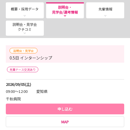
🚩【夏のインターンシップ】日程追加しました！
説明会・
概要・採用データ
先輩情報
見学会/選考情報
■日程
・7月25日 (土) 9時～12時
説明会・見学会
・8月29日 (土) 9時～12時 ※定員に達したため、
クチコミ
受付終了しました
・9月3日（木） 13時30分～16時30分
・9月５日（土） 9時～12時
説明会・見学会
0.5日 インターンシップ
■場所 千秋病院
先輩ナース交流あり
2026/09/05(土)
09:00～12:00
愛知県
千秋病院
申し込む
MAP