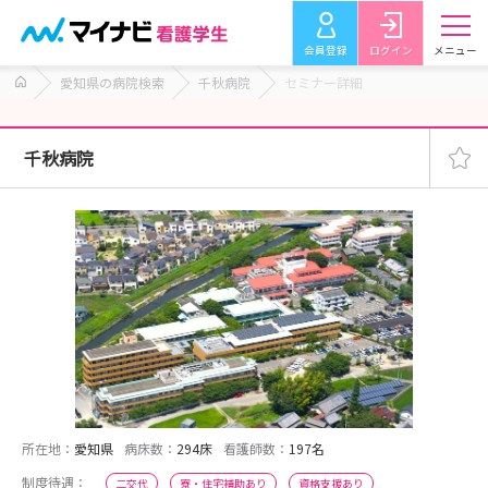
会員登録
ログイン
メニュー
愛知県の病院検索
千秋病院
セミナー詳細
千秋病院
所在地：
愛知県
病床数：
294床
看護師数：
197名
制度待遇：
二交代
寮・住宅補助あり
資格支援あり