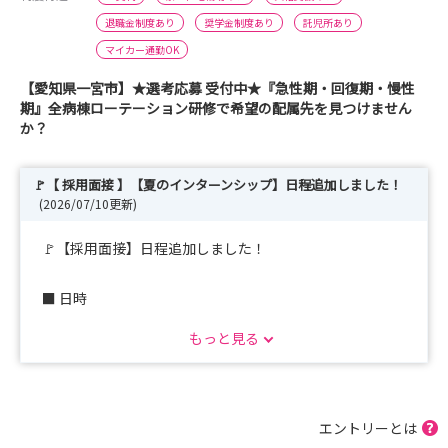
退職金制度あり
奨学金制度あり
託児所あり
マイカー通勤OK
【愛知県一宮市】★選考応募 受付中★『急性期・回復期・慢性
期』全病棟ローテーション研修で希望の配属先を見つけません
か？
🚩【 採用面接 】【夏のインターンシップ】日程追加しました！
(2026/07/10更新)
🚩【採用面接】日程追加しました！
■ 日時
・8月1日 （土）9:30～10:30
もっと見る
■ 場所 千秋病院内
■ お申込み イベント情報よりお申し込みください
エントリーとは