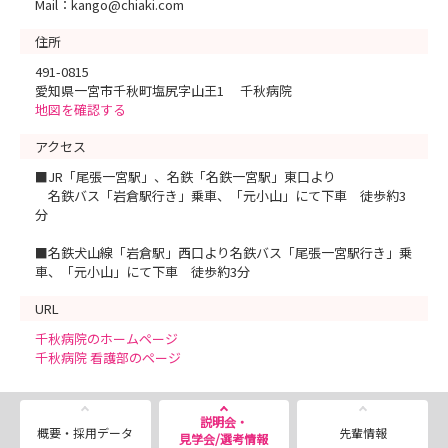
Mail：kango@chiaki.com
住所
491-0815
愛知県一宮市千秋町塩尻字山王1 千秋病院
地図を確認する
アクセス
■JR「尾張一宮駅」、名鉄「名鉄一宮駅」東口より
名鉄バス「岩倉駅行き」乗車、「元小山」にて下車 徒歩約3
分
■名鉄犬山線「岩倉駅」西口より名鉄バス「尾張一宮駅行き」乗
車、「元小山」にて下車 徒歩約3分
URL
千秋病院のホームページ
千秋病院 看護部のページ
説明会・
概要・採用データ
先輩情報
見学会/選考情報