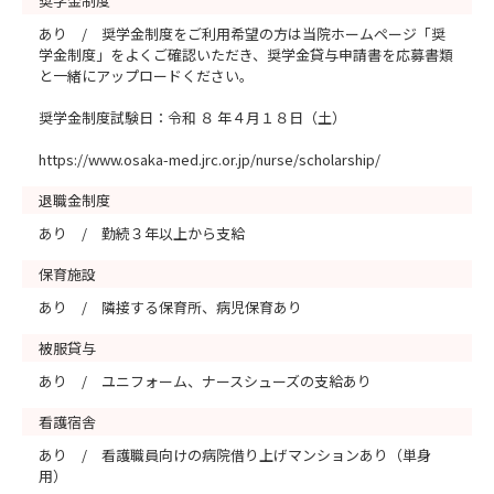
奨学金制度
あり / 奨学金制度をご利用希望の方は当院ホームページ「奨
学金制度」をよくご確認いただき、奨学金貸与申請書を応募書類
と一緒にアップロードください。
奨学金制度試験日：令和 ８ 年４月１８日（土）
https://www.osaka-med.jrc.or.jp/nurse/scholarship/
退職金制度
あり / 勤続３年以上から支給
保育施設
あり / 隣接する保育所、病児保育あり
被服貸与
あり / ユニフォーム、ナースシューズの支給あり
看護宿舎
あり / 看護職員向けの病院借り上げマンションあり（単身
用）