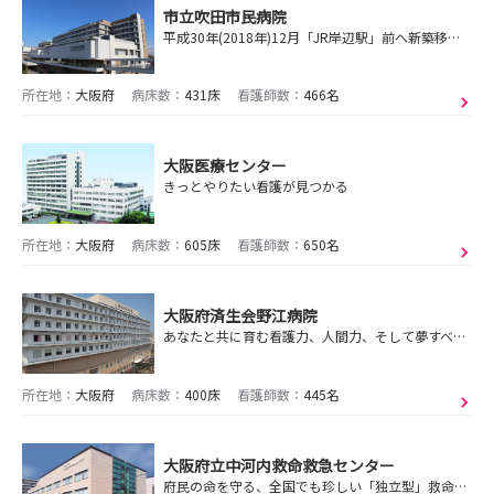
市立吹田市民病院
平成30年(2018年)12月「JR岸辺駅」前へ新築移転し、JR岸部駅から連絡通路で通勤便利です！設備も新しく、綺麗な病院です。
所在地：
大阪府
病床数：
431床
看護師数：
466名
大阪医療センター
きっとやりたい看護が見つかる
所在地：
大阪府
病床数：
605床
看護師数：
650名
大阪府済生会野江病院
あなたと共に育む看護力、人間力、そして夢すべてのはじまりは、ここにあります。
所在地：
大阪府
病床数：
400床
看護師数：
445名
大阪府立中河内救命救急センター
府民の命を守る、全国でも珍しい「独立型」救命救急センター!!