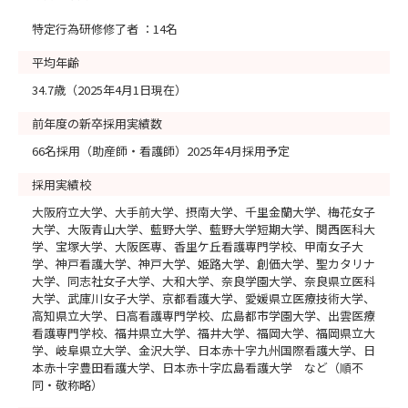
特定行為研修修了者 ：14名
平均年齢
34.7歳（2025年4月1日現在）
前年度の新卒採用実績数
66名採用（助産師・看護師）2025年4月採用予定
採用実績校
大阪府立大学、大手前大学、摂南大学、千里金蘭大学、梅花女子
大学、大阪青山大学、藍野大学、藍野大学短期大学、関西医科大
学、宝塚大学、大阪医専、香里ケ丘看護専門学校、甲南女子大
学、神戸看護大学、神戸大学、姫路大学、創価大学、聖カタリナ
大学、同志社女子大学、大和大学、奈良学園大学、奈良県立医科
大学、武庫川女子大学、京都看護大学、愛媛県立医療技術大学、
高知県立大学、日高看護専門学校、広島都市学園大学、出雲医療
看護専門学校、福井県立大学、福井大学、福岡大学、福岡県立大
学、岐阜県立大学、金沢大学、日本赤十字九州国際看護大学、日
本赤十字豊田看護大学、日本赤十字広島看護大学 など（順不
同・敬称略）