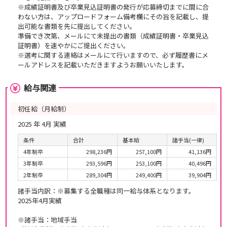
※成績証明書及び卒業見込証明書の発行が応募締切までに間に合
わない方は、アップロードフォーム備考欄にその旨を記載し、提
出可能な書類を先に提出してください。
準備でき次第、メールにて未提出の書類（成績証明書・卒業見込
証明書）を速やかにご提出ください。
※選考に関する連絡はメールにて行いますので、必ず履歴書にメ
ールアドレスを記載いただきますようお願いいたします。
給与関連
初任給（月給制）
2025 年 4月 実績
条件
合計
基本給
諸手当(一律)
4年制卒
298,236円
257,100円
41,136円
3年制卒
293,596円
253,100円
40,496円
2年制卒
289,304円
249,400円
39,904円
諸手当内訳：※募集する全職種は同一給与体系となります。
2025年4月実績
※諸手当：地域手当