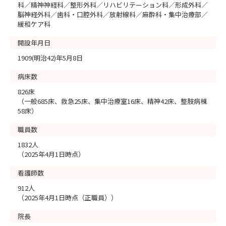
科／精神神経科／整形外科／リハビリテーション科／形成外科／
脳神経外科／歯科・口腔外科／放射線科／麻酔科・集中治療部／
緩和ケア科
開設年月日
1909(明治42)年5月8日
病床数
826床
（一般685床、救急25床、集中治療室16床、精神42床、整肢病棟
58床）
職員数
1832人
（2025年4月1日時点）
看護師数
912人
（2025年4月1日時点（正職員））
院長