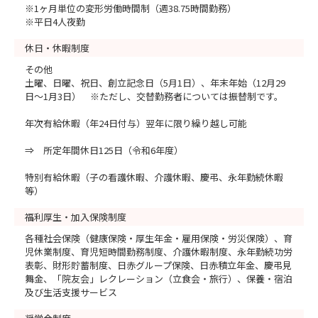
※1ヶ月単位の変形労働時間制（週38.75時間勤務）
※平日4人夜勤
休日・休暇制度
その他
土曜、日曜、祝日、創立記念日（5月1日）、年末年始（12月29
日～1月3日） ※ただし、交替勤務者については振替制です。
年次有給休暇（年24日付与）翌年に限り繰り越し可能
⇒ 所定年間休日125日（令和6年度）
特別有給休暇（子の看護休暇、介護休暇、慶弔、永年勤続休暇
等）
福利厚生・加入保険制度
各種社会保険（健康保険・厚生年金・雇用保険・労災保険）、育
児休業制度、育児短時間勤務制度、介護休暇制度、永年勤続功労
表彰、財形貯蓄制度、日赤グループ保険、日赤積立年金、慶弔見
舞金、「院友会」レクレーション（立食会・旅行）、保養・宿泊
及び生活支援サービス