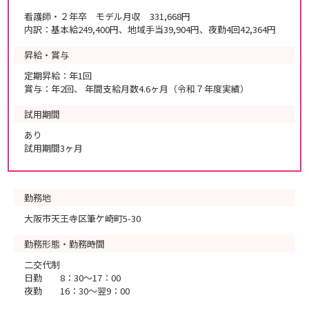
看護師・２年卒 モデル月収 331,668円
内訳：基本給249,400円、地域手当39,904円、夜勤4回42,364円
昇給・賞与
定期昇給：年1回
賞与：年2回、 年間支給月数4.6ヶ月（令和７年度実績）
試用期間
あり
試用期間3ヶ月
勤務地
大阪市天王寺区筆ケ崎町5-30
勤務形態・勤務時間
二交代制
日勤 8：30～17：00
夜勤 16：30～翌9：00