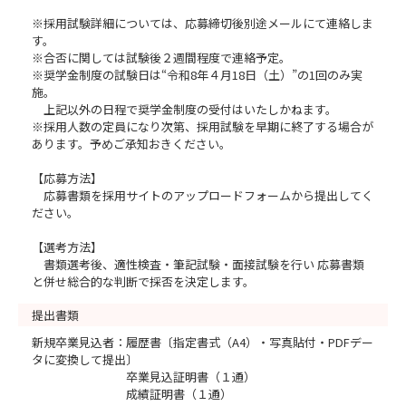
※採用試験詳細については、応募締切後別途メールにて連絡しま
す。
※合否に関しては試験後２週間程度で連絡予定。
※奨学金制度の試験日は“令和8年４月18日（土）”の1回のみ実
施。
上記以外の日程で奨学金制度の受付はいたしかねます。
※採用人数の定員になり次第、採用試験を早期に終了する場合が
あります。予めご承知おきください。
【応募方法】
応募書類を採用サイトのアップロードフォームから提出してく
ださい。
【選考方法】
書類選考後、適性検査・筆記試験・面接試験を行い 応募書類
と併せ総合的な判断で採否を決定します。
提出書類
新規卒業見込者：履歴書〔指定書式（A4）・写真貼付・PDFデー
タに変換して提出〕
卒業見込証明書（１通）
成績証明書（１通）