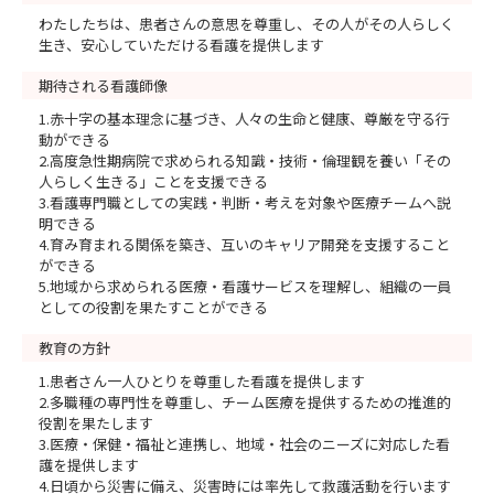
わたしたちは、患者さんの意思を尊重し、その人がその人らしく
生き、安心していただける看護を提供します
期待される看護師像
1.赤十字の基本理念に基づき、人々の生命と健康、尊厳を守る行
動ができる
2.高度急性期病院で求められる知識・技術・倫理観を養い「その
人らしく生きる」ことを支援できる
3.看護専門職としての実践・判断・考えを対象や医療チームへ説
明できる
4.育み育まれる関係を築き、互いのキャリア開発を支援すること
ができる
5.地域から求められる医療・看護サービスを理解し、組織の一員
としての役割を果たすことができる
教育の方針
1.患者さん一人ひとりを尊重した看護を提供します
2.多職種の専門性を尊重し、チーム医療を提供するための推進的
役割を果たします
3.医療・保健・福祉と連携し、地域・社会のニーズに対応した看
護を提供します
4.日頃から災害に備え、災害時には率先して救護活動を行います