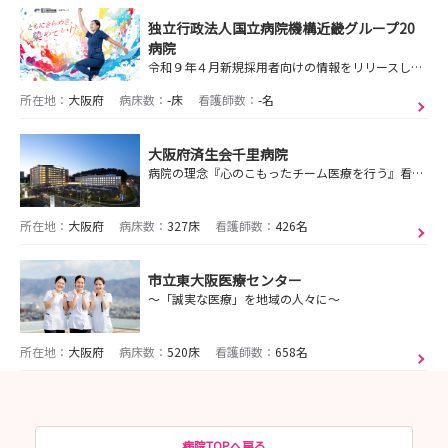
独立行政法人国立病院機構近畿グループ20
病院
令和９年４月新規採用者向けの情報をリリースしました！詳しくは選考画面をご覧ください！
所在地：
大阪府
病床数：
-床
看護師数：
-名
大阪府済生会千里病院
病院の理念『心のこもったチーム医療を行う』看護部の理念『その人がその人らしくあるように』
所在地：
大阪府
病床数：
327床
看護師数：
426名
市立東大阪医療センター
～「誠実な医療」を地域の人々に～
所在地：
大阪府
病床数：
520床
看護師数：
658名
病院TOPへ戻る