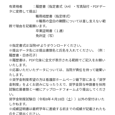
有資格者 ：履歴書〔指定書式（A4）・写真貼付・PDFデー
タに変換して提出〕
職務経歴書（指定様式）
※職務の空白の期間については差し支えない範
囲で理由を記載願います。
卒業証明書（１通）
免許証（写）
※指定書式は当院HPよりダウンロードください。
※提出データ名には提出書類名と氏名を入れてください。（例：
履歴書・日赤花子）
※履歴書は、PDF化後に全文が表示される範囲でご記入をお願い
いたします。
※応募いただいたデータについては、当院が責任を持って破棄い
たします。
※奨学金制度希望の方は看護部ホームページ最下部にある「奨学
金制度」をよくお読みになったうえで、奨学金貸与申請書を採用
試験応募書類と一緒にアップロードフォームより提出してくださ
い。
奨学金制度試験日（令和8年４月18日（土））以外の受付はいた
しかねます。
※成績証明書は最終学年に進級する前までの成績が記載されたも
のをご提出ください。