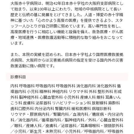
大阪赤十字病院は、明治42年日本赤十字社の大阪府支部病院とし
て始まり、以来100年以上にわたり、地域の中核病院として長い
歴史と伝統の基に発展をとげてきました。人道・博愛の赤十字精
神に基づいた「心のかよう高度の医療」を提供できるよう、スタ
ッフ一人ひとりが自己研鑽に努めています。高い専門性を有し、
高度医療を行うに相応しい機能と設備を備え、救急医療・がん医
療・地域連携・医療救護活動等に積極的な取り組みをおこなって
います。
また、本院の実績を認められ、日本赤十字社より国際医療救援拠
点病院、大阪府からは災害拠点病院の指定を受ける国内外の災害
救援活動に強い病院です。
診療科目
内科 呼吸器科 呼吸器内科 呼吸器外科 消化器内科 消化器外科 循
環器内科 小児科 精神科 神経内科 リウマチ科 外科 整形外科 形成
外科 脳神経外科 心臓血管外科 小児外科 産婦人科 眼科 耳鼻いん
こう科 皮膚科 泌尿器科 リハビリテーション科 放射線科 麻酔科
歯科口腔外科 内分泌内科 腎臓内科 緩和医療科 病理診断科
リウマチ・膠原病内科／腎臓内科／血液内科／糖尿病・内分泌内
科／消化器内科／循環器内科／脳神経内科／外科／心臓血管外科
／眼科／産婦人科／皮膚科／泌尿器科／耳鼻咽喉科・頭頸部外科
／小児科／新生児・未熟児科／小児外科／呼吸器内科／呼吸器外