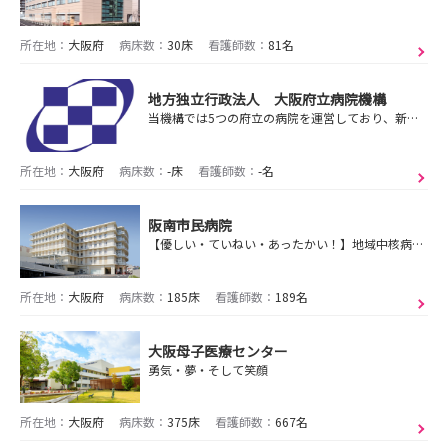
所在地：
大阪府
病床数：
30床
看護師数：
81名
地方独立行政法人 大阪府立病院機構
当機構では5つの府立の病院を運営しており、新たに看護師として採用された職員に対し、新人研修をはじめ、段階別研修プログラムを実施するなど皆様の成長を支援します。
所在地：
大阪府
病床数：
-床
看護師数：
-名
阪南市民病院
【優しい・ていねい・あったかい！】地域中核病院として一般急性期から亜急性期、回復期リハビリを担い、救急や総合診療、小児科医療をはじめ幅広い医療を展開しています
所在地：
大阪府
病床数：
185床
看護師数：
189名
大阪母子医療センター
勇気・夢・そして笑顔
所在地：
大阪府
病床数：
375床
看護師数：
667名