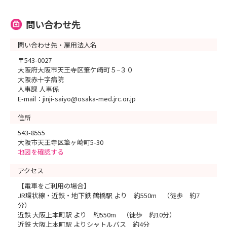
問い合わせ先
問い合わせ先・雇用法人名
〒543-0027
大阪府大阪市天王寺区筆ケ崎町５−３０
大阪赤十字病院
人事課 人事係
E-mail：jinji-saiyo@osaka-med.jrc.or.jp
住所
543-8555
大阪市天王寺区筆ヶ崎町5-30
地図を確認する
アクセス
【電車をご利用の場合】
JR環状線・近鉄・地下鉄 鶴橋駅 より 約550m （徒歩 約7
分）
近鉄 大阪上本町駅 より 約550m （徒歩 約10分）
近鉄 大阪上本町駅 よりシャトルバス 約4分