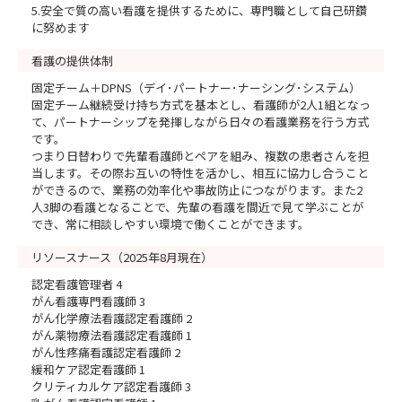
5.安全で質の高い看護を提供するために、専門職として自己研鑽
に努めます
看護の提供体制
固定チーム＋DPNS（デイ･パートナー･ナーシング･システム）
固定チーム継続受け持ち方式を基本とし、看護師が2人1組となっ
て、パートナーシップを発揮しながら日々の看護業務を行う方式
です。
つまり日替わりで先輩看護師とペアを組み、複数の患者さんを担
当します。その際お互いの特性を活かし、相互に協力し合うこと
ができるので、業務の効率化や事故防止につながります。また2
人3脚の看護となることで、先輩の看護を間近で見て学ぶことが
でき、常に相談しやすい環境で働くことができます。
リソースナース（2025年8月現在）
認定看護管理者 4
がん看護専門看護師 3
がん化学療法看護認定看護師 2
がん薬物療法看護認定看護師 1
がん性疼痛看護認定看護師 2
緩和ケア認定看護師 1
クリティカルケア認定看護師 3