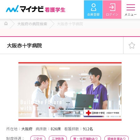
会員登録
ログイン
メニュー
大阪府の病院検索
大阪赤十字病院
大阪赤十字病院
所在地：
大阪府
病床数：
826床
看護師数：
912名
制度待遇：
二交代
三次救急
寮・住宅補助あり
資格支援あり