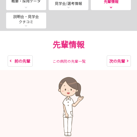
概要・採用データ
先輩情報
見学会/選考情報
※日程については、ご相談いただければ調整可能です！
・2026年9月以降も実施予定
説明会・見学会
クチコミ
◆プログラム内容◆
・大牟田市立病院の概要説明
先輩情報
・教育体制、福利厚生などについて
・病院見学
・先輩看護師との交流会
前の先輩
次の先輩
この病院の先輩一覧
・今後の案内
★大牟田市立病院の看護部の特徴、地域での役割、強みな
ど、教育体制、福利厚生などついてお伝えいたします！
★当院の先輩看護師との交流会では、病院のことはもちろ
ん、就活のことまでざっくばらんにお話ししましょう！！
（事前にお知らせいただけるとセッティングします）
★希望される部署の見学ができるため、病院の雰囲気を体
感していただけると思います (^^♪