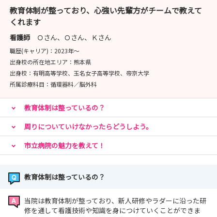
（希望の科などあれば教えてください）
教育体制が整っており、心強い先輩方がチームで教えて
★オンライン（Zoom）対応も可能ですので希望される方
くれます
はお申し出ください。
看護師
Ｏさん、Ｏさん、Ｋさん
職歴(キャリア)：
2023年〜
皆様の採用・病院見学会へのお申込みをお待ちしておりま
出身校の所在地エリア：
熊本県
す！
出身校：
有明高等学校、玉名女子高等学校、帝京大学
所属診療科目：
循環器科／脳外科
教育体制は整っているの？
周りについていけなかったらどうしよう。
市立病院の魅力を教えて！
教育体制は整っているの？
当院は教育体制が整っており、新人研修やラダーに沿った研
修を通して看護技術や知識を身につけていくことができま