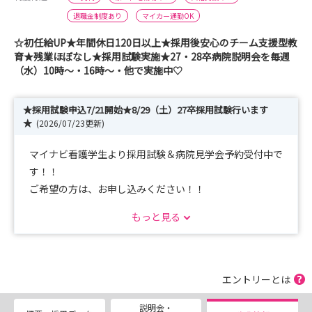
退職金制度あり
マイカー通勤OK
☆初任給UP★年間休日120日以上★採用後安心のチーム支援型教
育★残業ほぼなし★採用試験実施★27・28卒病院説明会を毎週
（水）10時～・16時～・他で実施中♡
★採用試験申込7/21開始★8/29（土）27卒採用試験行います
★
(2026/07/23更新)
マイナビ看護学生より採用試験＆病院見学会予約受付中で
す！！
ご希望の方は、お申し込みください！！
2027卒はもちろん、2028卒も大歓迎💛
もっと見る
■見学日程■
・8月29日（土）10：00～11：00
＜その他＞
エントリーとは
・毎週水曜日（10：00～11：00、16：00～17：00）
説明会・
・土曜日も隔週で実施しています。