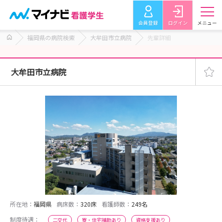
会員登録
ログイン
メニュー
福岡県の病院検索
大牟田市立病院
先輩詳細
大牟田市立病院
所在地：
福岡県
病床数：
320床
看護師数：
249名
制度待遇：
二交代
寮・住宅補助あり
資格支援あり