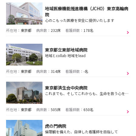
地域医療機能推進機構（JCHO）東京高輪病
院
心のこもった医療を安全に提供いたします
所在地：
東京都
病床数：
232床
看護師数：
178名
東京都立東部地域病院
地域とcollab 地域をlead
所在地：
東京都
病床数：
314床
看護師数：
-名
東京都済生会中央病院
これまでも、そしてこれからも、生命を救う心を原点に・・・
所在地：
東京都
病床数：
505床
看護師数：
650名
虎の門病院
倫理観を備えた、自律した看護師を目指して