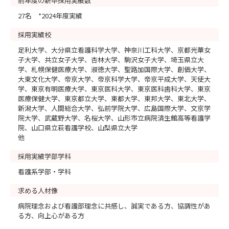
前年度の新卒採用実績数
27名 *2024年度実績
採用実績校
足利大学、大分県立看護科学大学、神奈川工科大学、京都光華女
子大学、共立女子大学、杏林大学、駒沢女子大学、埼玉県立大
学、札幌保健医療大学、淑徳大学、聖路加国際大学、創価大学、
大東文化大学、帝京大学、帝京科学大学、帝京平成大学、天使大
学、東京有明医療大学、東京医科大学、東京医科歯科大学、東京
医療保健大学、東京都立大学、東都大学、東邦大学、東北大学、
新潟大学、人間総合大学、弘前学院大学、広島国際大学、文京学
院大学、武蔵野大学、名桜大学、山形市立病院済生館高等看護学
院、山口県立萩看護学校、山梨県立大学
他
採用実績学部学科
看護系学部・学科
求める人材像
病院理念および看護部理念に共感し、誠実である方、協調性があ
る方、向上心がある方