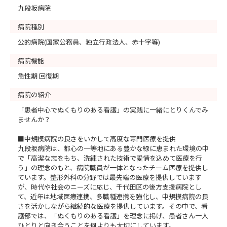
九段坂病院
病院種別
公的病院(国家公務員、独立行政法人、赤十字等)
病院機能
急性期 回復期
病院の紹介
「患者中心でぬくもりのある看護」の実践に一緒にとりくんでみ
ませんか？
■中規模病院の良さをいかして高度な専門医療を提供
九段坂病院は、都心の一等地にある豊かな緑に恵まれた環境の中
で「高潔な志をもち、洗練された技術で愛情を込めて医療を行
う」の理念のもと、病院職員が一体となったチーム医療を提供し
ています。整形外科の分野では最先端の医療を提供しています
が、時代や社会のニーズに応じ、千代田区の後方支援病院とし
て、近年は地域医療連携、多職種連携を強化し、中規模病院の良
さを活かしながら継続的な医療を提供しています。その中で、看
護部では、「ぬくもりのある看護」を理念に掲げ、患者さん一人
ひとりと向き合うことを何よりも大切にしています。