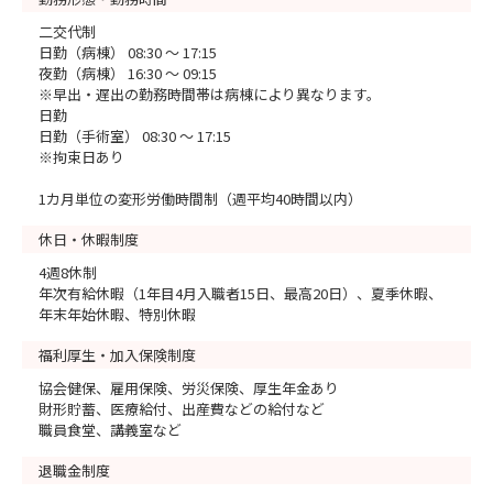
二交代制
日勤（病棟） 08:30 ～ 17:15
夜勤（病棟） 16:30 ～ 09:15
※早出・遅出の勤務時間帯は病棟により異なります。
日勤
日勤（手術室） 08:30 ～ 17:15
※拘束日あり
1カ月単位の変形労働時間制（週平均40時間以内）
休日・休暇制度
4週8休制
年次有給休暇（1年目4月入職者15日、最高20日）、夏季休暇、
年末年始休暇、特別休暇
福利厚生・加入保険制度
協会健保、雇用保険、労災保険、厚生年金あり
財形貯蓄、医療給付、出産費などの給付など
職員食堂、講義室など
退職金制度