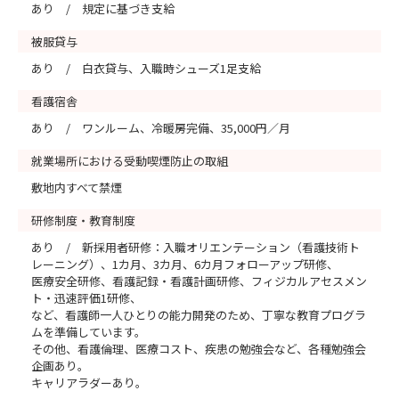
あり / 規定に基づき支給
被服貸与
あり / 白衣貸与、入職時シューズ1足支給
看護宿舎
あり / ワンルーム、冷暖房完備、35,000円／月
就業場所における受動喫煙防止の取組
敷地内すべて禁煙
研修制度・教育制度
あり / 新採用者研修：入職オリエンテーション（看護技術ト
レーニング）、1カ月、3カ月、6カ月フォローアップ研修、
医療安全研修、看護記録・看護計画研修、フィジカルアセスメン
ト・迅速評価1研修、
など、看護師一人ひとりの能力開発のため、丁寧な教育プログラ
ムを準備しています。
その他、看護倫理、医療コスト、疾患の勉強会など、各種勉強会
企画あり。
キャリアラダーあり。