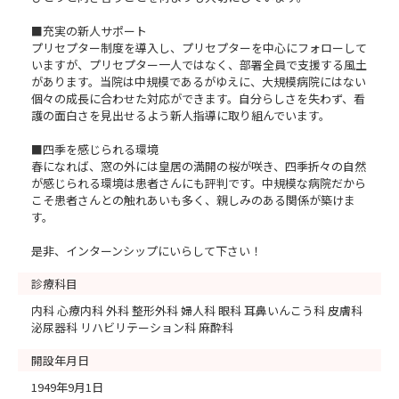
■充実の新人サポート
プリセプター制度を導入し、プリセプターを中心にフォローして
いますが、プリセプター一人ではなく、部署全員で支援する風土
があります。当院は中規模であるがゆえに、大規模病院にはない
個々の成長に合わせた対応ができます。自分らしさを失わず、看
護の面白さを見出せるよう新人指導に取り組んでいます。
■四季を感じられる環境
春になれば、窓の外には皇居の満開の桜が咲き、四季折々の自然
が感じられる環境は患者さんにも評判です。中規模な病院だから
こそ患者さんとの触れあいも多く、親しみのある関係が築けま
す。
是非、インターンシップにいらして下さい！
診療科目
内科 心療内科 外科 整形外科 婦人科 眼科 耳鼻いんこう科 皮膚科
泌尿器科 リハビリテーション科 麻酔科
開設年月日
1949年9月1日