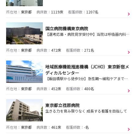
所在地：
東京都
病床数：
1119床
看護師数：
1207名
国立病院機構東京病院
【選考応募・病院見学受付中】当院は呼吸器内科を中心として、急性期、慢性期、回復期、終末期、結核など様々な病床を有しており、看護を通して多くの経験、学習ができます
所在地：
東京都
病床数：
472床
看護師数：
271名
地域医療機能推進機構（JCHO）東京新宿メ
ディカルセンター
【飯田橋駅から徒歩5分】急性期～緩和ケアまで幅広い医療を提供！あなたの輝ける場所がここにあります
所在地：
東京都
病床数：
452床
看護師数：
480名
東京都立荏原病院
生きる力を育み限りなく 成長する看護を目指して
所在地：
東京都
病床数：
461床
看護師数：
-名