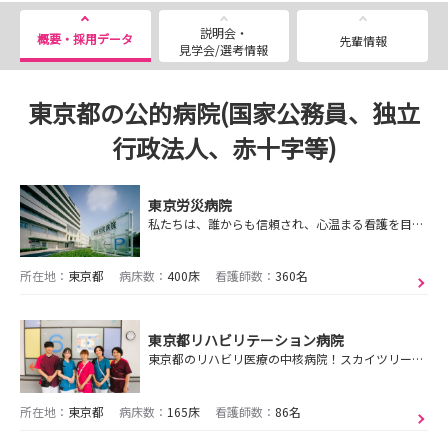
説明会・
概要・採用データ
先輩情報
見学会/選考情報
東京都の公的病院(国家公務員、独立
行政法人、赤十字等)
東京労災病院
私たちは、誰からも信頼され、心温まる看護を目指します。
所在地：
東京都
病床数：
400床
看護師数：
360名
東京都リハビリテーション病院
東京都のリハビリ医療の中核病院！スカイツリーをバックに働けます◎年間休日125日◎ ワークライフバランス好評◎
所在地：
東京都
病床数：
165床
看護師数：
86名