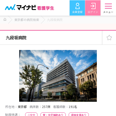
会員登録
ログイン
メニュー
東京都の病院検索
九段坂病院
九段坂病院
所在地：
東京都
病床数：
257床
看護師数：
191名
制度待遇：
二交代
寮・住宅補助あり
資格支援あり