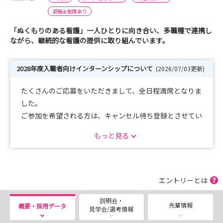
退職金制度あり
「ぬくもりのある看護」一人ひとりに向き合い、多職種で連携し
ながら、継続的な看護の提供に取り組んでいます。
2028年度入職者向けインターンシップについて
(2026/07/03更新)
たくさんのご応募をいただきまして、全日程満席となりま
した。
ご参加を希望される方は、キャンセル待ち登録とさせてい
ただきます。
もっと見る
以下メールアドレスまでご連絡ください。
九段坂病院 看護教育室
kangobu@kudanzaka.com
エントリーとは
説明会・
先輩情報
概要・採用データ
見学会/選考情報