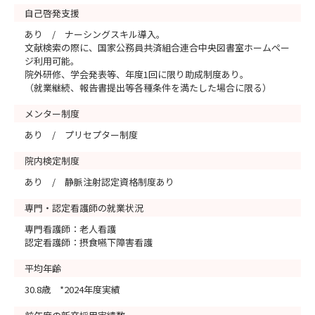
自己啓発支援
あり / ナーシングスキル導入。
文献検索の際に、国家公務員共済組合連合中央図書室ホームペー
ジ利用可能。
院外研修、学会発表等、年度1回に限り助成制度あり。
（就業継続、報告書提出等各種条件を満たした場合に限る）
メンター制度
あり / プリセプター制度
院内検定制度
あり / 静脈注射認定資格制度あり
専門・認定看護師の就業状況
専門看護師：老人看護
認定看護師：摂食嚥下障害看護
平均年齢
30.8歳 *2024年度実績