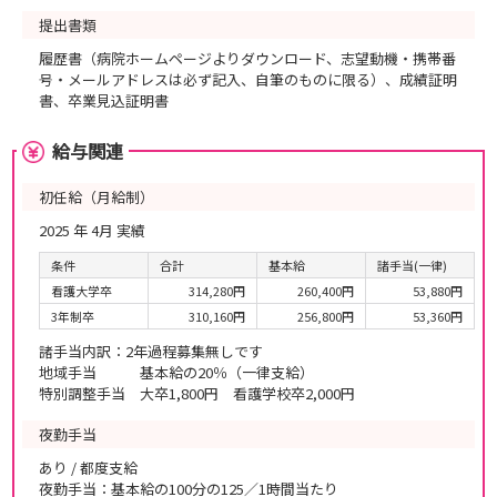
提出書類
履歴書（病院ホームページよりダウンロード、志望動機・携帯番
号・メールアドレスは必ず記入、自筆のものに限る）、成績証明
書、卒業見込証明書
給与関連
初任給（月給制）
2025 年 4月 実績
条件
合計
基本給
諸手当(一律)
看護大学卒
314,280円
260,400円
53,880円
3年制卒
310,160円
256,800円
53,360円
諸手当内訳：2年過程募集無しです
地域手当 基本給の20％（一律支給）
特別調整手当 大卒1,800円 看護学校卒2,000円
夜勤手当
あり / 都度支給
夜勤手当：基本給の100分の125／1時間当たり