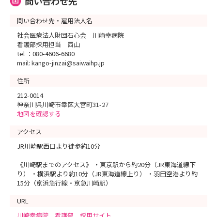
問い合わせ先
問い合わせ先・雇用法人名
社会医療法人財団石心会 川崎幸病院
看護部採用担当 西山
tel ：080-4606-6680
mail: kango-jinzai@saiwaihp.jp
住所
212-0014
神奈川県川崎市幸区大宮町31-27
地図を確認する
アクセス
JR川崎駅西口より徒歩約10分
《川崎駅までのアクセス》 ・東京駅から約20分（JR東海道線下
り） ・横浜駅より約10分（JR東海道線上り） ・羽田空港より約
15分（京浜急行線・京急川崎駅）
URL
川崎幸病院 看護部 採用サイト