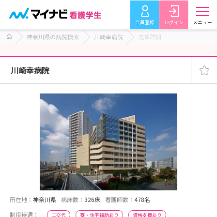
会員登録
ログイン
メニュー
神奈川県の病院検索
川崎幸病院
先輩詳細
川崎幸病院
所在地：
神奈川県
病床数：
326床
看護師数：
478名
制度待遇：
二交代
寮・住宅補助あり
資格支援あり