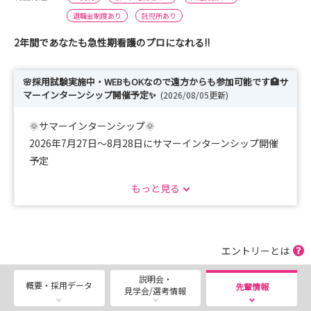
退職金制度あり
託児所あり
2年間であなたも急性期看護のプロになれる!!
🌸採用試験実施中・WEBもOKなので遠方からも参加可能です🏥サ
マーインターンシップ開催予定✨
(2026/08/05更新)
🌞サマーインターンシップ🌞
2026年7月27日～8月28日にサマーインターンシップ開催
予定
もっと見る
いろんなコースがあるので興味のある部署を実際に見て知
れます
もちろん、病院全体を知りたい！という方も大歓迎です🙌
採用担当から病院の特徴や教育体制、福利厚生についてお
エントリーとは
伝えします
説明会・
気になることをどんどん聞いてくださいね👌
概要・採用データ
先輩情報
見学会/選考情報
https://saiwaihp-nurse.jp/recruit/internship.php