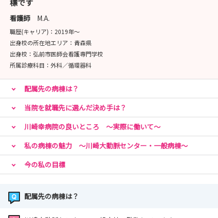
標です
看護師
M.A.
職歴(キャリア)：
2019年〜
出身校の所在地エリア：
青森県
出身校：
弘前市医師会看護専門学校
所属診療科目：
外科／循環器科
配属先の病棟は？
当院を就職先に選んだ決め手は？
川崎幸病院の良いところ ～実際に働いて～
私の病棟の魅力 ～川崎大動脈センター・一般病棟～
今の私の目標
配属先の病棟は？