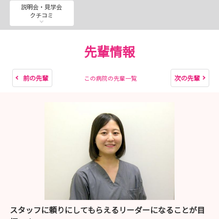
説明会・見学会
クチコミ
--------------------
🌸採用試験情報🌸
先輩情報
当初の採用予定人数に達したため、誠に勝手ながら7月18
日の試験をもちまして、
今年度の新卒募集および選考をすべて終了させていただく
前の先輩
次の先輩
この病院の先輩一覧
こととなりました。
大変多くの方からエントリーをいただきありがとうござい
ました。
スタッフに頼りにしてもらえるリーダーになることが目