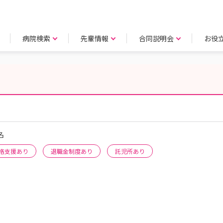
病院検索
先輩情報
合同説明会
お役
名
格支援あり
退職金制度あり
託児所あり
!!