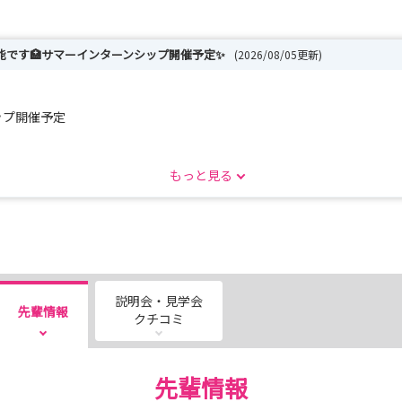
能です🏥サマーインターンシップ開催予定✨
(2026/08/05更新)
シップ開催予定
に見て知れます
もっと見る
です🙌
ついてお伝えします
hp
説明会・見学会
先輩情報
クチコミ
7月18日の試験をもちまして、
先輩情報
いただくこととなりました。