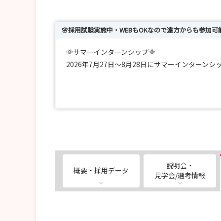
🌸採用試験実施中・WEBもOKなので遠方からも参加可
🌞サマーインターンシップ🌞
2026年7月27日～8月28日にサマーインターン
いろんなコースがあるので興味のある部署を実際
もちろん、病院全体を知りたい！という方も大歓迎
採用担当から病院の特徴や教育体制、福利厚生に
気になることをどんどん聞いてくださいね👌
https://saiwaihp-nurse.jp/recruit/internship.p
--------------------
説明会・
概要・採用データ
見学会/選考情報
🌸採用試験情報🌸
当初の採用予定人数に達したため、誠に勝手ながら
今年度の新卒募集および選考をすべて終了させて