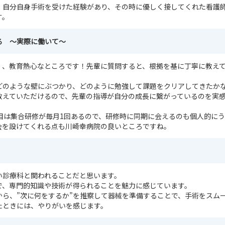
、自分自身手術を受けた経験があり、その時に優しく接してくれた看護
す。
ろ ～実際に働いて～
く、教育熱心なところです！先輩に質問すると、根拠を基に丁寧に教え
どのような壁にぶつかり、どのように勉強して課題をクリアしてきたか
教えていただけるので、先輩の指導が自分の成長に繋がっているのを実
年目は集合研修が毎月1回あるので、研修時に同期に会えるのも個人的に
会を設けてくれる点も川崎幸病院の良いところですね。
い診療科と関われることだと思います。
で、専門的知識や技術が得られることを魅力に感じています。
から、”次に何をするか”を推察して器械を準備することで、手術をスム
たときには、やりがいを感じます。