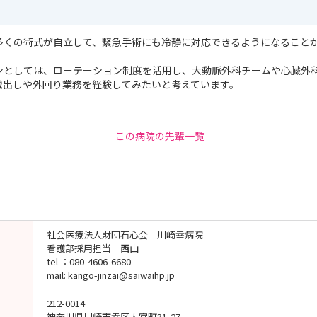
多くの術式が自立して、緊急手術にも冷静に対応できるようになること
ンとしては、ローテーション制度を活用し、大動脈外科チームや心臓外
械出しや外回り業務を経験してみたいと考えています。
この病院の先輩一覧
社会医療法人財団石心会 川崎幸病院
看護部採用担当 西山
tel ：080-4606-6680
mail: kango-jinzai@saiwaihp.jp
212-0014
神奈川県川崎市幸区大宮町31-27