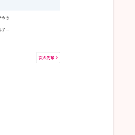
が今の
科チー
次の先輩