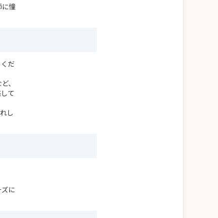
師に憧
てくだ
など、
感して
うれし
ーズに