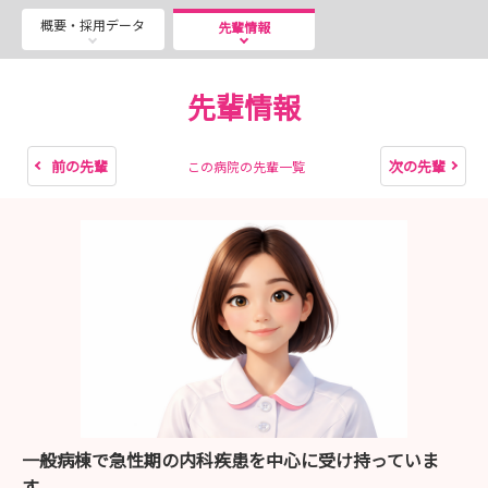
一般病棟 回復期リハビリテーション病棟 地域包括ケア病
概要・採用データ
棟 療養病棟
先輩情報
から希望の科が選択できます！
先輩情報
🚩 9：00～15：30💁‍♀️ˎˊ˗
2026年3月 4日（水）
2026年3月11日（水）
前の先輩
次の先輩
この病院の先輩一覧
2026年3月18日（水）
2026年3月25日（水）
2026年4月 8日（水）
2026年4月15日（水）
2026年4月22日（水）
┊** スケジュール **┊
AM 若手看護師と病棟体験
バイタルチェック
検温・点滴準備・創処理
一般病棟で急性期の内科疾患を中心に受け持っていま
オペ出し・記録など
す。