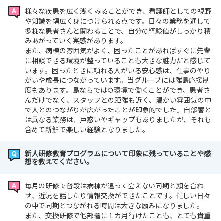
様々な疾患を広く浅くみることができ、看護師としての視野
や知識を幅広く身につけられる点です。日々の業務を通して
多様な患者さんと関わることで、自分の経験値がしっかり積
みあがっていく実感があります。
また、病棟の雰囲気がよく、困ったことがあればすぐに先輩
に相談できる環境が整っていることも大きな魅力だと感じて
います。困ったときに頼れる人がいる安心感は、仕事のやり
がいや成長につながっています。当グループには離島応援制
度もあります。島ならではの環境で働くことができ、患者さ
んだけでなく、スタッフとの距離も近く、温かい雰囲気の中
で人とのつながりが広がったことが印象的でした。自部署と
は異なる業務は、戸惑いやギャップもありましたが、それも
含めて新鮮で楽しい経験となりました。
新人研修教育プログラムについて印象に残っていることや感
想を教えてください。
毎月の研修で普段は病棟が違って会えない同期と顔を合わ
せ、近況を話したり情報交換ができたことです。忙しい日々
の中で同期とつながれる時間は大きな励みになりました。
また、交換研修で他部署に１カ月行けたことも、とても貴重