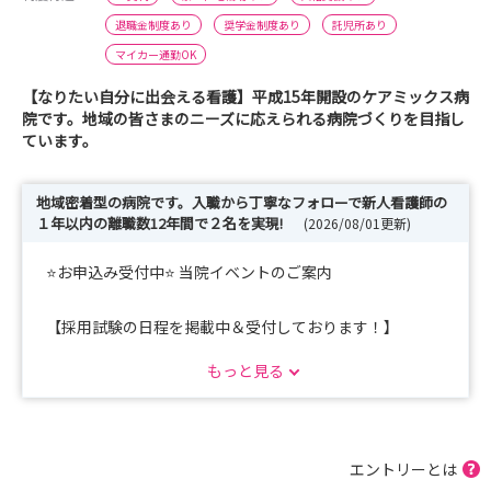
退職金制度あり
奨学金制度あり
託児所あり
マイカー通勤OK
【なりたい自分に出会える看護】平成15年開設のケアミックス病
院です。地域の皆さまのニーズに応えられる病院づくりを目指し
ています。
地域密着型の病院です。入職から丁寧なフォローで新人看護師の
１年以内の離職数12年間で２名を実現!
(2026/08/01更新)
⭐お申込み受付中⭐ 当院イベントのご案内
【採用試験の日程を掲載中＆受付しております！】
【インターンシップ、見学会の日程を掲載中＆受付してお
もっと見る
ります！】
〚 インターンシップ 〛
エントリーとは