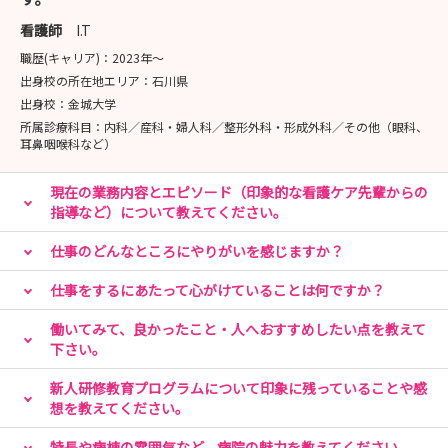
昼休憩は先輩看護師と昼食
看護師
I.T
職歴(キャリア)：
2023年〜
PM 多職種連携を体験
出身校の所在地エリア：
石川県
リハビリ・NST・認知症など
出身校：
金城大学
各カンファレンス見学
所属診療科目：
内科／産科・婦人科／整形外科・形成外科／その他（眼科、
耳鼻咽喉科など）
現在の業務内容とエピソード（印象的な看護ケア先輩からの
〚 病院見学会 〛
指導など）について教えてください。
仕事のどんなところにやりがいを感じますか？
🚩 9：30～12：00、または13：30～16：00💁‍♀️ˎˊ˗
2026年3月 6日（金）
仕事をするにあたって心がけていることは何ですか？
2026年3月13日（金）
2026年3月20日（金）
働いてみて、良かったこと・人へおすすめしたい点を教えて
下さい。
2026年3月27日（金）
2026年4月10日（金）
新人研修教育プログラムについて印象に残っていることや感
2026年4月17日（金）
想を教えてください。
2026年4月24日（金）
特長や病棟の雰囲気など、病院の魅力を教えてください。