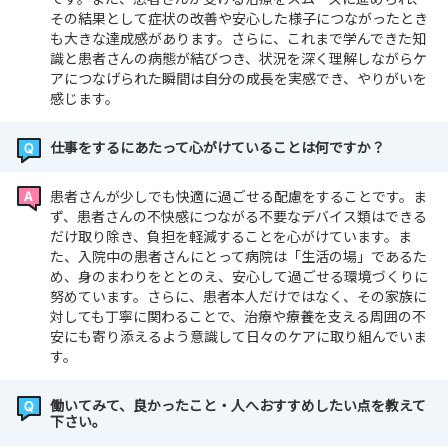
📍面接
その結果として症状の改善や安心した様子につながったとき
📍適性試験※試験日までに事前受検の案内を致します
も大きな達成感があります。さらに、これまで学んできた知
識と患者さんの病態が結びつき、状況を深く理解しながらケ
アにつなげられた瞬間は自分の成長を実感でき、やりがいを
【提出書類】
感じます。
📍履歴書（用紙はホームページからダウンロードできま
す）
仕事をするにあたって心がけていることは何ですか？
📍成績証明書・卒業見込証明書
患者さんが少しでも快適に過ごせる配慮をすることです。ま
皆様にお会いできるのを楽しみにしております🌟
ず、患者さんの不快感につながる不要なデバイス類はできる
だけ取り除き、負担を軽減することを心がけています。ま
た、入院中の患者さんにとって病院は「生活の場」であるた
め、身のまわりをととのえ、安心して過ごせる環境づくりに
努めています。さらに、患者本人だけではなく、その家族に
対しても丁寧に関わることで、治療や療養を支える周囲の不
安にも寄り添えるよう意識して日々のケアに取り組んでいま
す。
働いてみて、良かったこと・人へおすすめしたい点を教えて
下さい。