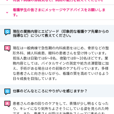
┊** 内容 **┊
看護学生の皆さまにメッセージやアドバイスをお願いしま
・病院説明
す。
・院内見学
・寮見学（希望者）
現在の業務内容とエピソード（印象的な看護ケア先輩からの
指導など）について教えてください。
当院に少しでも興味を持っていただけたら、
まずは病院見学会にご参加ください！
現在は一般病棟で急性期の内科疾患をはじめ、骨折などの整
形外科、婦人科疾患、眼科の患者さんを受け持っています。
担当人数は日勤では6～8名、夜勤では8～10名ほどです。業
務内容としては、バイタルサインの測定や処方点滴管理に加
『採用試験』
え、手術がある場合はその前後のケアも行っています。多様
な患者さんと向き合いながら、看護の質を高めていけるよう
2026年4月18日(土)
日々成長を目指しています。
2026年5月 9日(土)
2026年5月16日(土）
仕事のどんなところにやりがいを感じますか？
2026年6月13日(土)
患者さんの身の回りのケアをして、表情が少し明るくなった
り、キレイになり気持ちよさそうにしている姿を見られた時
【試験内容】
です。また、患者さんが受ける治療をスムーズに進められ、