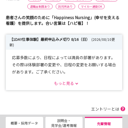
退職金制度あり
託児所あり
マイカー通勤OK
患者さんの笑顔のために「Happiness Nursing」(幸せを支える
看護）を提供します。合い言葉は【ハピ看】！
【1DAY仕事体験】最終申込み〆切り 8/16（日）
(2026/08/10更
新)
応募多数により、日程によっては満員の部署があります。
その際は体験部署の変更や、日程の変更をお願いする場合
があります。ご了承ください。
※申込み締切りが早まる場合があります。
もっと見る
☆産婦人科病棟・小児科病棟は8/17からの実施です。
エントリーとは
説明会・
概要・採用データ
先輩情報
見学会/選考情報