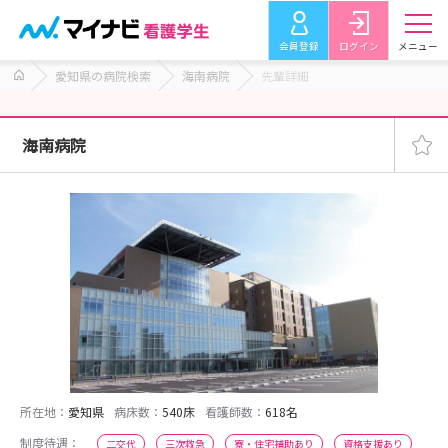
会員登録
ログイン
メニュー
愛知県の病院検索
海南病院
先輩詳細
海南病院
所在地：
愛知県
病床数：
540床
看護師数：
618名
制度待遇：
二交代
三次救急
寮・住宅補助あり
資格支援あり