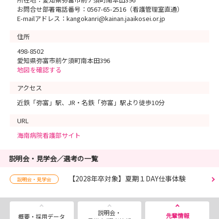
お問合せ部署電話番号：0567-65-2516（看護管理室直通）
E-mailアドレス：kangokanri@kainan.jaaikosei.or.jp
住所
498-8502
愛知県弥富市前ケ須町南本田396
地図を確認する
アクセス
近鉄「弥富」駅、JR・名鉄「弥富」駅より徒歩10分
URL
海南病院看護部サイト
説明会・見学会／選考の一覧
【2028年卒対象】夏期１DAY仕事体験
説明会・見学会
説明会・
先輩情報
概要・採用データ