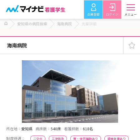
会員登録
ログイン
メニュー
愛知県の病院検索
海南病院
先輩詳細
海南病院
所在地：
愛知県
病床数：
540床
看護師数：
618名
制度待遇：
二交代
三次救急
寮・住宅補助あり
資格支援あり