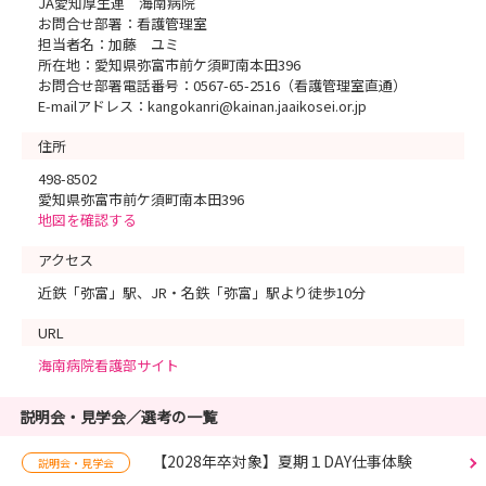
JA愛知厚生連 海南病院
お問合せ部署：看護管理室
担当者名：加藤 ユミ
所在地：愛知県弥富市前ケ須町南本田396
お問合せ部署電話番号：0567-65-2516（看護管理室直通）
E-mailアドレス：kangokanri@kainan.jaaikosei.or.jp
住所
498-8502
愛知県弥富市前ケ須町南本田396
地図を確認する
アクセス
近鉄「弥富」駅、JR・名鉄「弥富」駅より徒歩10分
URL
海南病院看護部サイト
説明会・見学会／選考の一覧
【2028年卒対象】夏期１DAY仕事体験
説明会・見学会