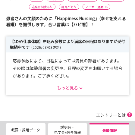
退職金制度あり
託児所あり
マイカー通勤OK
患者さんの笑顔のために「Happiness Nursing」(幸せを支える
看護）を提供します。合い言葉は【ハピ看】！
【1DAY仕事体験】申込み多数により満席の日程はありますが受付
継続中です
(2026/08/03更新)
応募多数により、日程によっては満員の部署があります。
その際は体験部署の変更や、日程の変更をお願いする場合
があります。ご了承ください。
※申込み締切りが早まる場合があります。
もっと見る
☆産婦人科病棟・小児科病棟は8/17からの実施です。
エントリーとは
説明会・
概要・採用データ
先輩情報
見学会/選考情報