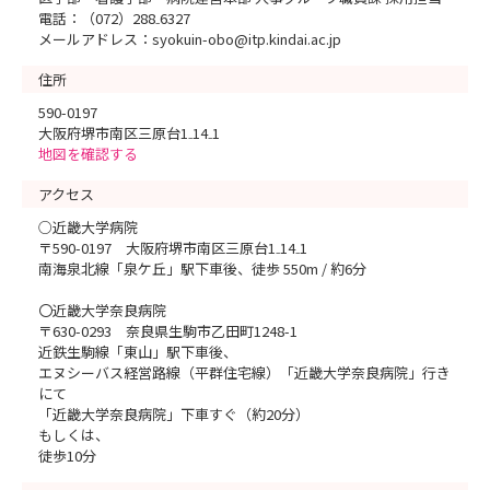
電話：（072）288₋6327
メールアドレス：syokuin-obo@itp.kindai.ac.jp
住所
590-0197
大阪府堺市南区三原台1₋14₋1
地図を確認する
アクセス
○近畿大学病院
〒590-0197 大阪府堺市南区三原台1₋14₋1
南海泉北線「泉ケ丘」駅下車後、徒歩 550m / 約6分
〇近畿大学奈良病院
〒630-0293 奈良県生駒市乙田町1248-1
近鉄生駒線「東山」駅下車後、
エヌシーバス経営路線（平群住宅線）「近畿大学奈良病院」行き
にて
「近畿大学奈良病院」下車すぐ（約20分）
もしくは、
徒歩10分