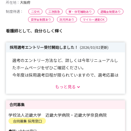
所在地：
大阪府
制度待遇：
二交代
三次救急
寮・住宅補助あり
退職金制度あり
奨学金制度あり
託児所あり
マイカー通勤OK
看護師として、自分らしく輝く
採用選考エントリー受付開始しました！
(2026/03/02更新)
選考のエントリー方法など、詳しくは今年リニューアルし
たホームページをぜひご確認ください。
今年度は採用選考日程が限られていますので、選考応募は
お早めにお願いします。
もっと見る
合同募集
学校法人近畿大学 近畿大学病院・近畿大学奈良病院
合同募集 採用窓口
●問い合わせ窓口