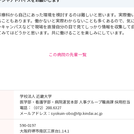
ージやアドバイスをお願いします
診療科から自己にあった環境を検討するのは難しいと思います。実際働
ることもあります。働かないと実際わからないことも多くあるので、気
ンキャンパスなどで現場を直接自分の目で見てしっかり情報を収集して
てみてはどうかと思います。共に働けることを楽しみにしています。
この病院の先輩一覧
学校法人 近畿大学
医学部・看護学部・病院運営本部 人事グループ職員課 採用担当
電話：（072）288₋6327
メールアドレス：syokuin-obo@itp.kindai.ac.jp
590-0197
大阪府堺市南区三原台1₋14₋1