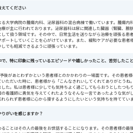
教えてください
なる大学病院の腫瘍内科、泌尿器科の混合病棟で働いています。腫瘍内
治療が主に行われております。泌尿器科は尿に関連した臓器（腎臓、膀
として扱う領域です。その中で、日常生活を送りながら治療を頑張る患
サポートしていくことを心がけています。また、緩和ケアが必要な患者
少しでも軽減できるように頑張っています。
中で、特に印象に残っているエピソードや嬉しかったこと、苦労したこ
に予後があとわずかという患者様とのかかわりの一場面です。その患者様
ていただいた時に、患者様から「こんなきれいしてくれてありがとうね
ました。私は患者様に少しでも気持ちよく過ごしてもらおうとしたつも
目の看護師に勇気を与えてくれたようなそんな一言であったような気が
忘れられず患者様に心から接するようにしたいという気持ちを持ててい
やりがいを感じますか？
わることはその人の最後をお世話することになります。その患者様の最