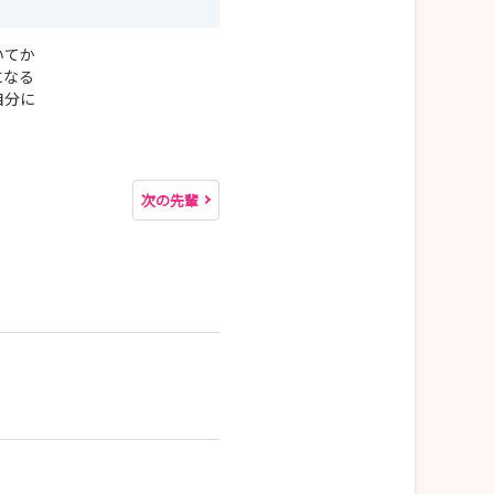
いてか
になる
自分に
次の先輩