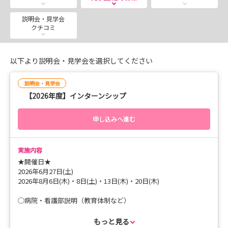
☆2026年度インターンシップ☆
説明会・見学会
【日程】8/13(木)・8/20(木)
クチコミ
【時間】9：00-12：30（8：45受付開始）
【内容】
以下より説明会・見学会を選択してください
・病院、看護部説明
・院内見学ツアー
説明会・見学会
・病棟見学
【2026年度】インターンシップ
・寮見学
申し込みへ進む
★2027年新卒採用試験★
【日程】8/18(火)・8/19(水)・8/24(月)・8/25(火)・
実施内容
8/26(水)・8/27(木)・8/28(金)
★開催日★
【時間】9：00-12：00
2026年6月27日(土)
2026年8月6日(木)・8日(土)・13日(木)・20日(木)
詳細・お申込みは、マイナビ看護学生、または当院ホーム
◯病院・看護部説明（教育体制など）
ページよりお願いします。
◯院内見学ツアー
◯病棟見学
もっと見る