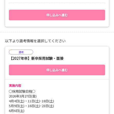
◯寮見学（希望者のみ）
みなさまのご応募お待ちしております。
※状況により急遽開催内容が変更となる場合がございます。
時間：9:00～12:30
申し込みへ進む
場所：国際親善総合病院 新館2階 講堂
申込期日：開催日の7日前
以下より選考情報を選択してください
選考
【2027年卒】新卒採用試験・面接
申し込みへ進む
実施内容
○採用試験日程○
2026年3月27日(金)
4月4日(土)・11日(土)･18日(土)
5月9日(土)・16日(土)･23日(土)
6月6日(土)