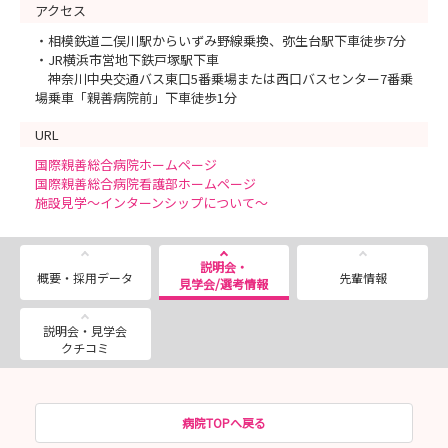
アクセス
・相模鉄道二俣川駅からいずみ野線乗換、弥生台駅下車徒歩7分
・JR横浜市営地下鉄戸塚駅下車
神奈川中央交通バス東口5番乗場または西口バスセンター7番乗
場乗車「親善病院前」下車徒歩1分
URL
国際親善総合病院ホームページ
国際親善総合病院看護部ホームページ
施設見学～インターンシップについて～
説明会・
概要・採用データ
先輩情報
見学会/選考情報
説明会・見学会
クチコミ
病院TOPへ戻る