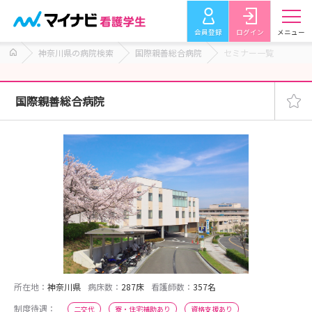
会員登録
ログイン
メニュー
神奈川県の病院検索
国際親善総合病院
セミナー一覧
国際親善総合病院
所在地：
神奈川県
病床数：
287床
看護師数：
357名
制度待遇：
二交代
寮・住宅補助あり
資格支援あり