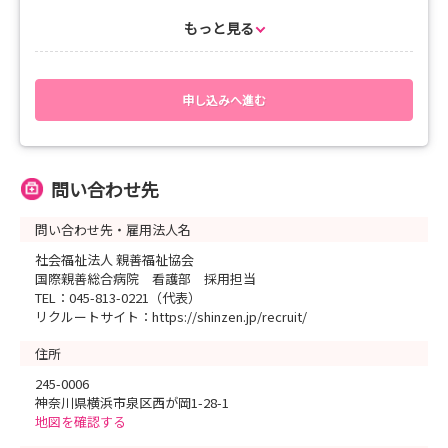
7月4日(土)・11日(土)
★追加★
もっと見る
8月1日(土)・18日(火)・19日(水)・24日(月)・25日(火)・26日
(水)・27日(木)・28日(金)
○選考方法○
申し込みへ進む
筆記試験・面接
○応募書類○
履歴書(写真貼付)※当院HPよりダウンロードできます。
問い合わせ先
成績証明書
卒業見込証明書
問い合わせ先・雇用法人名
健康診断書写し(学校健診の直近のもので可)
社会福祉法人 親善福祉協会
お申込み後、面接日時等の詳細はメールでご案内します。
国際親善総合病院 看護部 採用担当
TEL：045-813-0221（代表）
リクルートサイト：https://shinzen.jp/recruit/
住所
245-0006
神奈川県横浜市泉区西が岡1-28-1
地図を確認する