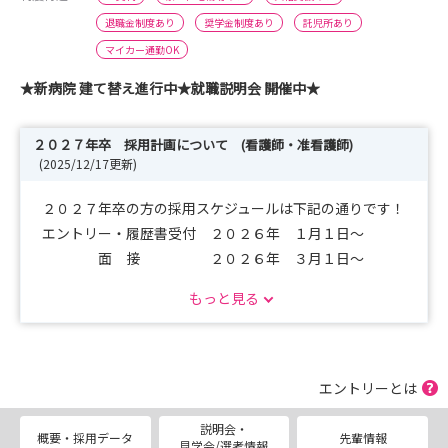
退職金制度あり
奨学金制度あり
託児所あり
マイカー通勤OK
★新病院 建て替え進行中★就職説明会 開催中★
２０２７年卒 採用計画について (看護師・准看護師)
(2025/12/17更新)
２０２７年卒の方の採用スケジュールは下記の通りです！
エントリー・履歴書受付 ２０２６年 １月１日～
面 接 ２０２６年 ３月１日～
もっと見る
※採用予定数；５０名(看護師・准看護師)
エントリーとは
説明会・
概要・採用データ
先輩情報
見学会/選考情報