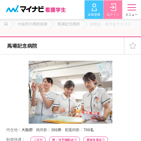
会員登録
ログイン
メニュー
大阪府の病院検索
馬場記念病院
説明会・見学会クチコミ
馬場記念病院
所在地：
大阪府
病床数：
300床
看護師数：
700名
制度待遇：
二交代
寮・住宅補助あり
資格支援あり