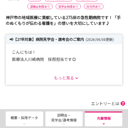
退職金制度あり
奨学金制度あり
託児所あり
神戸市の地域医療に貢献している275床の急性期病院です！「手
のぬくもりが伝わる看護を」の想いを大切にしています♪
📢【27卒対象】病院見学会・選考会のご案内
(2026/06/08更新)
こんにちは！
医療法人川崎病院 採用担当です😊
現在ご案内している選考会について、募集枠の充足状況に
もっと見る
より、
7月中旬以降の日程を実施しない可能性があります。
「神戸市で働きたい」
エントリーとは
「急性期病院に興味がある」
説明会・
概要・採用データ
先輩情報
見学会/選考情報
という方は、ぜひお早めにご予約ください🌸