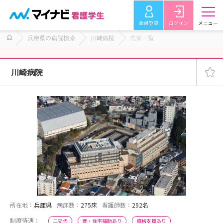
会員登録
ログイン
メニュー
兵庫県の病院検索
川崎病院
先輩一覧
川崎病院
所在地：
兵庫県
病床数：
275床
看護師数：
292名
制度待遇：
二交代
寮・住宅補助あり
資格支援あり