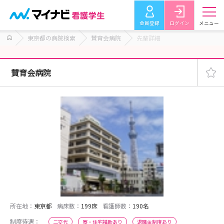
会員登録
ログイン
メニュー
東京都の病院検索
賛育会病院
先輩詳細
賛育会病院
所在地：
東京都
病床数：
199床
看護師数：
190名
制度待遇：
二交代
寮・住宅補助あり
退職金制度あり