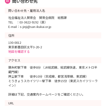
問い合わせ先
問い合わせ先・雇用法人名
社会福祉法人賛育会 賛育会病院 総務課
TEL ：03-3622-9192（直）
E-mail：s-jinji@san-ikukai.or.jp
住所
130-0012
東京都墨田区太平3-20-2
地図を確認する
アクセス
錦糸町駅下車 徒歩8分 （JR総武線、総武線快速、東京メトロ半
蔵門線）
押上駅下車 徒歩10分（京成線、都営浅草線、東武線）
とうきょうスカイツリー駅下車 徒歩15分（東武スカイツリーラ
イン）
詳細は下記、交通案内ホームページをご確認ください。
URL