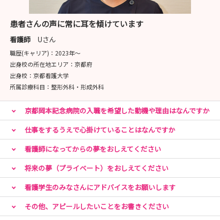
＜オンライン説明会＞
患者さんの声に常に耳を傾けています
8月6日（木）、8月20日（木） 両日ともに9:30～
看護師
Uさん
10:30
職歴(キャリア)：
2023年〜
出身校の所在地エリア：
京都府
まずは話を聞いてみたいなど、お気軽にご参加くださ
出身校：
京都看護大学
い。
所属診療科目：
整形外科・形成外科
京都岡本記念病院の入職を希望した動機や理由はなんですか
※zoomを使用しての開催ですので、ご自宅からご参加
いただけます
仕事をするうえで心掛けていることはなんですか
看護師になってからの夢をおしえてください
詳しくは病院ホームページをご覧ください。
将来の夢（プライベート）をおしえてください
ご質問・ご相談などお問い合わせ・お申込みをお待ちして
います。
看護学生のみなさんにアドバイスをお願いします
その他、アピールしたいことをお書きください