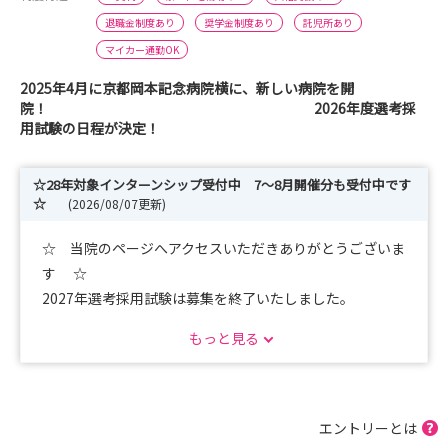
退職金制度あり
奨学金制度あり
託児所あり
マイカー通勤OK
2025年4月に京都岡本記念病院横に、新しい病院を開
院！ 2026年度選考採
用試験の日程が決定！
☆28年対象インターンシップ受付中 7～8月開催分も受付中です
☆
(2026/08/07更新)
☆ 当院のページへアクセスいただきありがとうございま
す ☆
2027年選考採用試験は募集を終了いたしました。
もっと見る
☆インターンシップ、オンライン説明会を随時開催してお
ります。
29卒以降の学生もぜひご応募ください！
エントリーとは