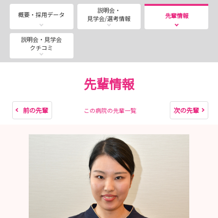
説明会・
新人看護師や先輩看護師の働く姿を間近で体験し、病院の
概要・採用データ
先輩情報
見学会/選考情報
雰囲気を直接感じてみてください。
説明会・見学会
クチコミ
＜インターンシップ＞
7月開催
先輩情報
7月18日（土） 13：30～16：00 終了済
7月24日（金） 13：30～16：00 終了済
7月31日（金） 13：30～16：00 終了済
前の先輩
次の先輩
この病院の先輩一覧
8月開催 8月は毎週木、金、土曜日に開催！
8月1日 13：30～16：00 終了済
8月6，7，8日 13：30～16：00
8月13，14，15日 13：30～16：00
8月20，21，22日 13：30～16：00
8月27，28，29日 13：30～16：00