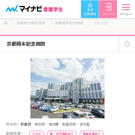
会員登録
ログイン
メニュー
京都府の病院検索
京都岡本記念病院
先輩詳細
京都岡本記念病院
所在地：
京都府
病床数：
419床
看護師数：
471名
制度待遇：
三交代
寮・住宅補助あり
資格支援あり