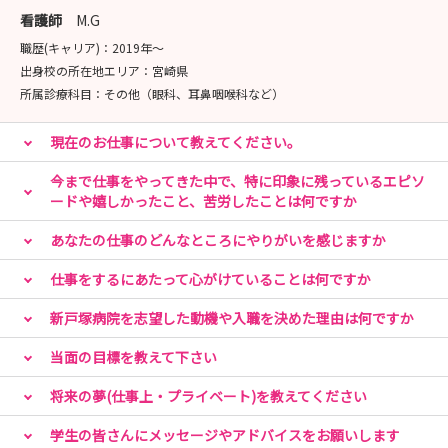
★お申込みはマイナビ看護学生 説明会予約ページよりお
看護師
M.G
待ちしております！
職歴(キャリア)：
2019年〜
出身校の所在地エリア：
宮崎県
■病院見学会
所属診療科目：
その他（眼科、耳鼻咽喉科など）
開催場所：イムス横浜東戸塚総合リハビリテーション病院
開催日程：病院見学会予約ページをご確認ください（8月
現在のお仕事について教えてください。
末までの日程公開中！）
時間：午前の部 10:00~12:00頃まで
今まで仕事をやってきた中で、特に印象に残っているエピソ
ードや嬉しかったこと、苦労したことは何ですか
午後の部 14:00~16:00頃まで
内容：病院紹介、教育体制の説明、施設見学、質疑応答な
あなたの仕事のどんなところにやりがいを感じますか
ど
※「こんなこと知りたい！」とリクエストも可能！
仕事をするにあたって心がけていることは何ですか
★お申込みはマイナビ看護学生 説明会予約ページよりお
新戸塚病院を志望した動機や入職を決めた理由は何ですか
待ちしております！
当面の目標を教えて下さい
みなさんの応募をお待ちしております！
将来の夢(仕事上・プライベート)を教えてください
学生の皆さんにメッセージやアドバイスをお願いします