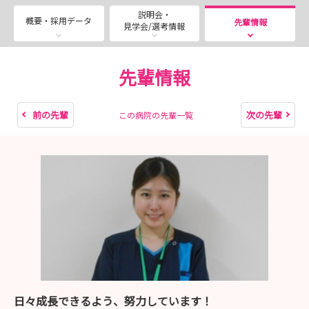
■採用試験（2027年3月卒業者対象）
説明会・
実施場所：イムス横浜東戸塚総合リハビリテーション病院
概要・採用データ
先輩情報
見学会/選考情報
必要書類：履歴書（写真貼付）・卒業見込証明書・成績証
明書
書類送付先：〒244-0805 神奈川県横浜市戸塚区川上町
先輩情報
690-2
・8月15日（土）・8月18日（火）・8月21日（金）・8月
前の先輩
次の先輩
この病院の先輩一覧
24日（月）
★お申込みはマイナビ看護学生 説明会予約ページよりお
待ちしております！
■インターンシップ
開催場所：イムス横浜東戸塚総合リハビリテーション病院
開催日程：インターンシップ予約ページをご確認ください
（8月末までの日程公開中！）
時間：9:30～15:00頃まで
内容：就業体験・病院紹介・教育体制の説明・施設見学・
質疑応答など
日々成長できるよう、努力しています！