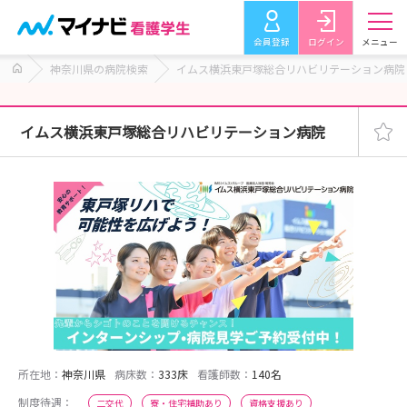
会員登録
ログイン
メニュー
神奈川県の病院検索
イムス横浜東戸塚総合リハビリテーション病院
イムス横浜東戸塚総合リハビリテーション病院
所在地：
神奈川県
病床数：
333床
看護師数：
140名
制度待遇：
二交代
寮・住宅補助あり
資格支援あり