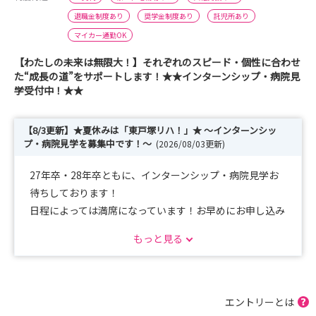
退職金制度あり
奨学金制度あり
託児所あり
マイカー通勤OK
【わたしの未来は無限大！】それぞれのスピード・個性に合わせ
た“成長の道”をサポートします！★★インターンシップ・病院見
学受付中！★★
【8/3更新】★夏休みは「東戸塚リハ！」★ ～インターンシッ
プ・病院見学を募集中です！～
(2026/08/03更新)
27年卒・28年卒ともに、インターンシップ・病院見学お
待ちしております！
日程によっては満席になっています！お早めにお申し込み
ください！
もっと見る
※公開している日程でご予定が合わない場合には個別相談
も可能です！
エントリーとは