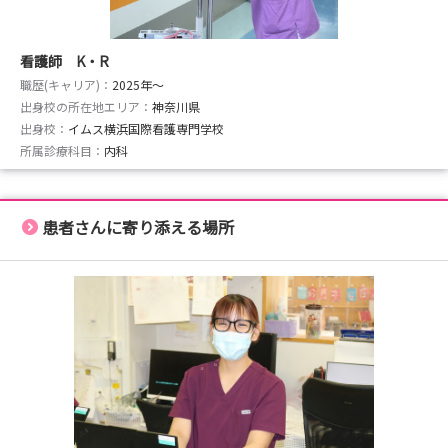
看護師 K・R
職歴(キャリア)：
2025年〜
出身校の所在地エリア：
神奈川県
出身校：
イムス横浜国際看護専門学校
所属診療科目：
内科
患者さんに寄り添える場所