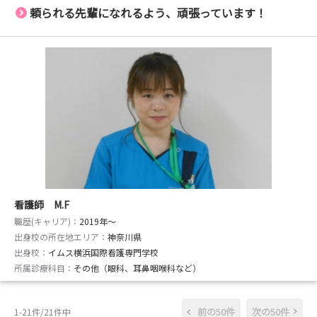
頼られる先輩になれるよう、頑張っています！
看護師 M.F
職歴(キャリア)：
2019年〜
出身校の所在地エリア：
神奈川県
出身校：
イムス横浜国際看護専門学校
所属診療科目：
その他（眼科、耳鼻咽喉科など）
前の50件
次の50件
1-21件/21件中