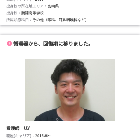
出身校の所在地エリア：
宮崎県
出身校：
鵬翔高等学校
所属診療科目：
その他（眼科、耳鼻咽喉科など）
循環器から、回復期に移りました。
看護師 U.Y
職歴(キャリア)：
2016年〜