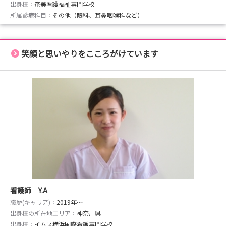
出身校：
奄美看護福祉専門学校
所属診療科目：
その他（眼科、耳鼻咽喉科など）
笑顔と思いやりをこころがけています
看護師 Y.A
職歴(キャリア)：
2019年〜
出身校の所在地エリア：
神奈川県
出身校：
イムス横浜国際看護専門学校