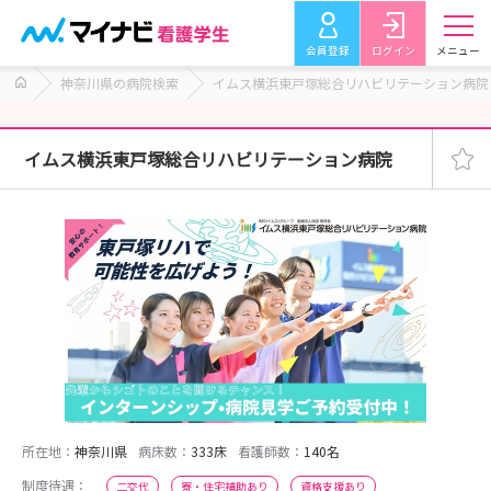
会員登録
ログイン
メニュー
神奈川県の病院検索
イムス横浜東戸塚総合リハビリテーション病院
イムス横浜東戸塚総合リハビリテーション病院
所在地：
神奈川県
病床数：
333床
看護師数：
140名
制度待遇：
二交代
寮・住宅補助あり
資格支援あり