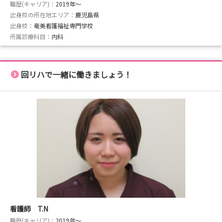
職歴(キャリア)：
2019年〜
出身校の所在地エリア：
鹿児島県
出身校：
奄美看護福祉専門学校
所属診療科目：
内科
回リハで一緒に働きましょう！
看護師 T.N
職歴(キャリア)：
2019年〜