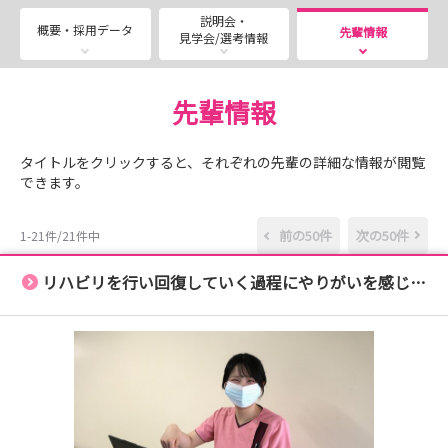
■採用試験（2027年3月卒業者対象）
説明会・
実施場所：イムス横浜東戸塚総合リハビリテーション病院
概要・採用データ
先輩情報
見学会/選考情報
必要書類：履歴書（写真貼付）・卒業見込証明書・成績証
明書
書類送付先：〒244-0805 神奈川県横浜市戸塚区川上町
先輩情報
690-2
・8月15日（土）・8月18日（火）・8月21日（金）・8月
タイトルをクリックすると、それぞれの先輩の詳細な情報が閲覧
24日（月）
できます。
★お申込みはマイナビ看護学生 説明会予約ページよりお
待ちしております！
前の50件
次の50件
1-21件/21件中
■インターンシップ
リハビリを行い回復していく過程にやりがいを感じます！
開催場所：イムス横浜東戸塚総合リハビリテーション病院
開催日程：インターンシップ予約ページをご確認ください
（8月末までの日程公開中！）
時間：9:30～15:00頃まで
内容：就業体験・病院紹介・教育体制の説明・施設見学・
質疑応答など