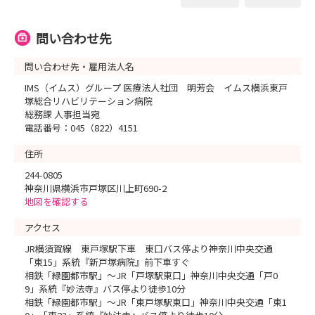
問い合わせ先
問い合わせ先・雇用法人名
IMS（イムス）グループ 医療法人社団 明芳会 イムス横浜東戸
塚総合リハビリテーション病院
総務課 人事担当宛
電話番号：045（822）4151
住所
244-0805
神奈川県横浜市戸塚区川上町690-2
地図を確認する
アクセス
JR横須賀線 東戸塚駅下車 東口バス停より神奈川中央交通
「東15」系統『新戸塚病院』前下車すぐ
相鉄「緑園都市駅」～JR「戸塚駅東口」神奈川中央交通「戸0
9」系統『妙法寺』バス停より徒歩10分
相鉄「緑園都市駅」～JR「東戸塚駅東口」神奈川中央交通「東1