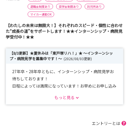
退職金制度あり
奨学金制度あり
託児所あり
マイカー通勤OK
【わたしの未来は無限大！】それぞれのスピード・個性に合わせ
た“成長の道”をサポートします！★★インターンシップ・病院見
学受付中！★★
【8/3更新】★夏休みは「東戸塚リハ！」★ ～インターンシッ
プ・病院見学を募集中です！～
(2026/08/03更新)
27年卒・28年卒ともに、インターンシップ・病院見学お
待ちしております！
日程によっては満席になっています！お早めにお申し込み
ください！
もっと見る
※公開している日程でご予定が合わない場合には個別相談
も可能です！
エントリーとは