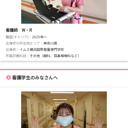
★お申込みはマイナビ看護学生 説明会予約ページよりお
待ちしております！
■病院見学会
開催場所：イムス横浜東戸塚総合リハビリテーション病院
看護師 W・R
開催日程：病院見学会予約ページをご確認ください（8月
職歴(キャリア)：
2025年〜
出身校の所在地エリア：
末までの日程公開中！）
神奈川県
出身校：
イムス横浜国際看護専門学校
時間：午前の部 10:00~12:00頃まで
所属診療科目：
その他（眼科、耳鼻咽喉科など）
午後の部 14:00~16:00頃まで
内容：病院紹介、教育体制の説明、施設見学、質疑応答な
ど
看護学生のみなさんへ
※「こんなこと知りたい！」とリクエストも可能！
★お申込みはマイナビ看護学生 説明会予約ページよりお
待ちしております！
みなさんの応募をお待ちしております！