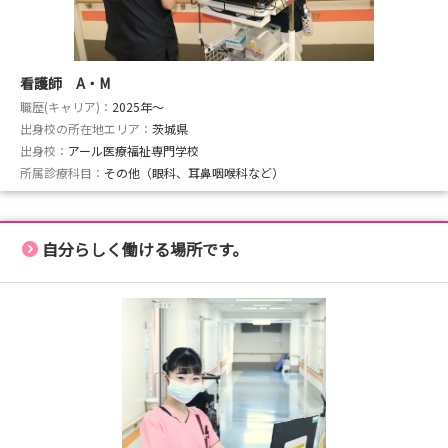
看護師 A・M
職歴(キャリア)：
2025年〜
出身校の所在地エリア：
茨城県
出身校：
アール医療福祉専門学校
所属診療科目：
その他（眼科、耳鼻咽喉科など）
自分らしく働ける場所です。