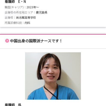
看護師 E・N
職歴(キャリア)：
2023年〜
出身校の所在地エリア：
鹿児島県
出身校：
尚志館高等学校
所属診療科目：
内科
中国出身の国際派ナースです！
看護師 呉