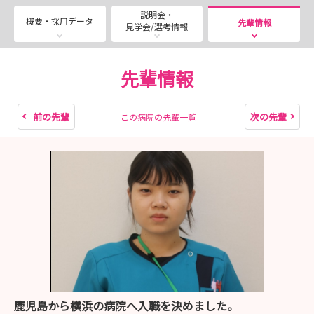
■採用試験（2027年3月卒業者対象）
説明会・
実施場所：イムス横浜東戸塚総合リハビリテーション病院
概要・採用データ
先輩情報
見学会/選考情報
必要書類：履歴書（写真貼付）・卒業見込証明書・成績証
明書
書類送付先：〒244-0805 神奈川県横浜市戸塚区川上町
先輩情報
690-2
・8月15日（土）・8月18日（火）・8月21日（金）・8月
前の先輩
次の先輩
この病院の先輩一覧
24日（月）
★お申込みはマイナビ看護学生 説明会予約ページよりお
待ちしております！
■インターンシップ
開催場所：イムス横浜東戸塚総合リハビリテーション病院
開催日程：インターンシップ予約ページをご確認ください
（8月末までの日程公開中！）
時間：9:30～15:00頃まで
内容：就業体験・病院紹介・教育体制の説明・施設見学・
質疑応答など
鹿児島から横浜の病院へ入職を決めました。