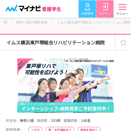
会員登録
ログイン
メニュー
神奈川県の病院検索
イムス横浜東戸塚総合リハビリテーション病院
イムス横浜東戸塚総合リハビリテーション病院
所在地：
神奈川県
病床数：
333床
看護師数：
140名
制度待遇：
二交代
寮・住宅補助あり
資格支援あり