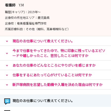
★お申込みはマイナビ看護学生 説明会予約ページよりお
看護師
Y.M
待ちしております！
職歴(キャリア)：
2019年〜
出身校の所在地エリア：
鹿児島県
■病院見学会
出身校：
奄美看護福祉専門学校
開催場所：イムス横浜東戸塚総合リハビリテーション病院
所属診療科目：
その他（眼科、耳鼻咽喉科など）
開催日程：病院見学会予約ページをご確認ください（8月
末までの日程公開中！）
現在のお仕事について教えてください。
時間：午前の部 10:00~12:00頃まで
午後の部 14:00~16:00頃まで
今まで仕事をやってきた中で、特に印象に残っているエピソ
ードや嬉しかったこと、苦労したことは何ですか
内容：病院紹介、教育体制の説明、施設見学、質疑応答な
ど
あなたの仕事のどんなところにやりがいを感じますか
※「こんなこと知りたい！」とリクエストも可能！
★お申込みはマイナビ看護学生 説明会予約ページよりお
仕事をするにあたって心がけていることは何ですか
待ちしております！
新戸塚病院を志望した動機や入職を決めた理由は何ですか
みなさんの応募をお待ちしております！
現在のお仕事について教えてください。