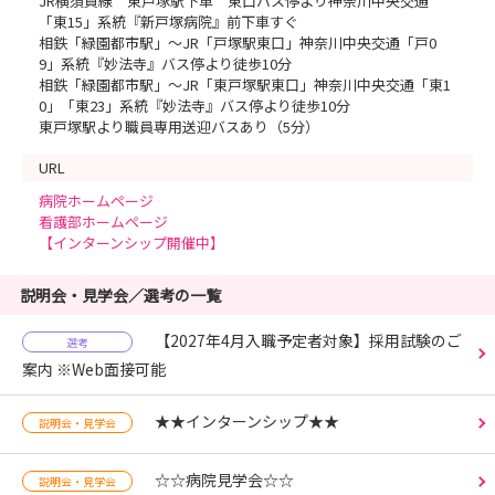
JR横須賀線 東戸塚駅下車 東口バス停より神奈川中央交通
「東15」系統『新戸塚病院』前下車すぐ
相鉄「緑園都市駅」～JR「戸塚駅東口」神奈川中央交通「戸0
9」系統『妙法寺』バス停より徒歩10分
相鉄「緑園都市駅」～JR「東戸塚駅東口」神奈川中央交通「東1
0」「東23」系統『妙法寺』バス停より徒歩10分
東戸塚駅より職員専用送迎バスあり（5分）
URL
病院ホームページ
看護部ホームページ
【インターンシップ開催中】
説明会・見学会／選考の一覧
【2027年4月入職予定者対象】採用試験のご
選考
案内 ※Web面接可能
★★インターンシップ★★
説明会・見学会
☆☆病院見学会☆☆
説明会・見学会