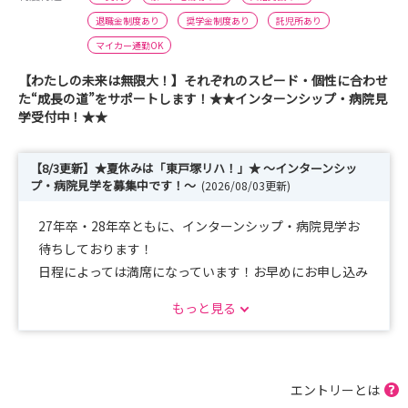
退職金制度あり
奨学金制度あり
託児所あり
マイカー通勤OK
【わたしの未来は無限大！】それぞれのスピード・個性に合わせ
た“成長の道”をサポートします！★★インターンシップ・病院見
学受付中！★★
【8/3更新】★夏休みは「東戸塚リハ！」★ ～インターンシッ
プ・病院見学を募集中です！～
(2026/08/03更新)
27年卒・28年卒ともに、インターンシップ・病院見学お
待ちしております！
日程によっては満席になっています！お早めにお申し込み
ください！
もっと見る
※公開している日程でご予定が合わない場合には個別相談
も可能です！
エントリーとは