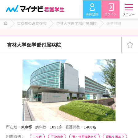
会員登録
ログイン
メニュー
東京都の病院検索
杏林大学医学部付属病院
先輩詳細
杏林大学医学部付属病院
所在地：
東京都
病床数：
1055床
看護師数：
1460名
制度待遇：
二交代
三次救急
寮・住宅補助あり
資格支援あり