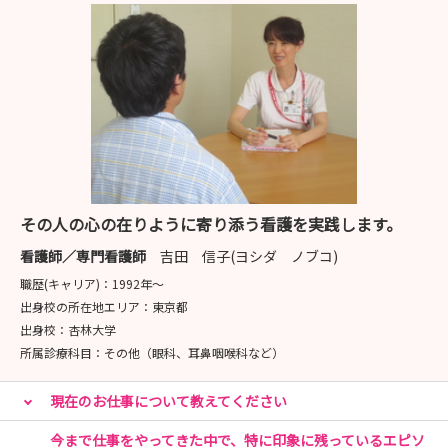
その人の心の在りように寄り添う看護を実践します。
看護師／専門看護師
吉田 信子(ヨシダ ノブコ)
職歴(キャリア)：
1992年〜
出身校の所在地エリア：
東京都
出身校：
杏林大学
所属診療科目：
その他（眼科、耳鼻咽喉科など）
現在のお仕事について教えてください
今まで仕事をやってきた中で、特に印象に残っているエピソ