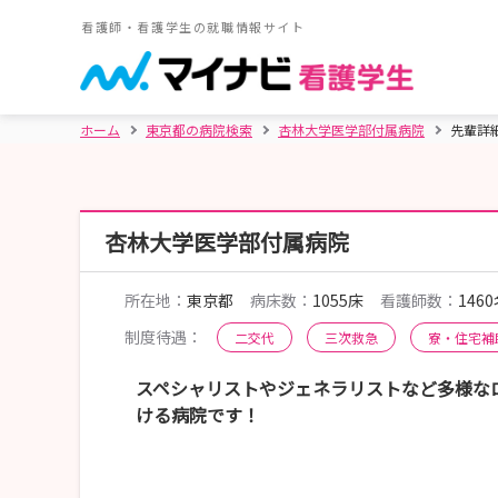
看護師・看護学生の就職情報サイト
ホーム
東京都の病院検索
杏林大学医学部付属病院
先輩詳
杏林大学医学部付属病院
所在地：
東京都
病床数：
1055床
看護師数：
146
制度待遇：
二交代
三次救急
寮・住宅補
スペシャリストやジェネラリストなど多様な
ける病院です！