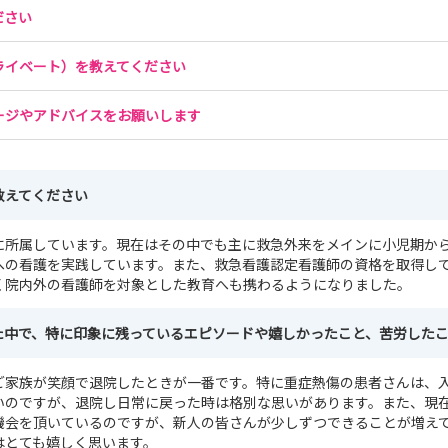
ださい
ライベート）を教えてください
ージやアドバイスをお願いします
教えてください
に所属しています。現在はその中でも主に救急外来をメインに小児期か
への看護を実践しています。また、救急看護認定看護師の資格を取得し
く院内外の看護師を対象とした教育へも携わるようになりました。
た中で、特に印象に残っているエピソードや嬉しかったこと、苦労した
ご家族が笑顔で退院したときが一番です。特に重症熱傷の患者さんは、
いのですが、退院し日常に戻った時は格別な思いがあります。また、現
機会を頂いているのですが、新人の皆さんが少しずつできることが増え
はとても嬉しく思います。