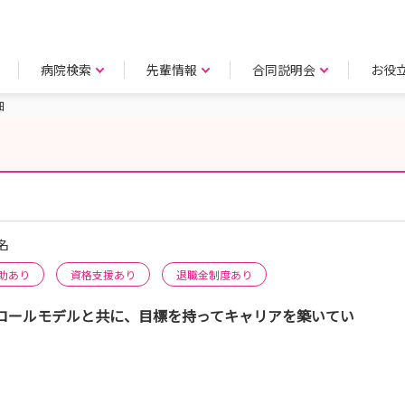
病院検索
先輩情報
合同説明会
お役
細
0名
助あり
資格支援あり
退職金制度あり
ロールモデルと共に、目標を持ってキャリアを築いてい