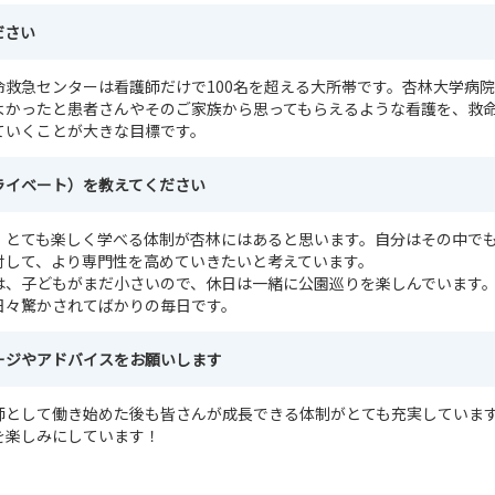
ださい
命救急センターは看護師だけで100名を超える大所帯です。杏林大学病
よかったと患者さんやそのご家族から思ってもらえるような看護を、救
ていくことが大きな目標です。
ライベート）を教えてください
、とても楽しく学べる体制が杏林にはあると思います。自分はその中で
対して、より専門性を高めていきたいと考えています。
は、子どもがまだ小さいので、休日は一緒に公園巡りを楽しんでいます
日々驚かされてばかりの毎日です。
ージやアドバイスをお願いします
師として働き始めた後も皆さんが成長できる体制がとても充実していま
を楽しみにしています！