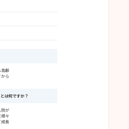
ら高齢
てから
ことは何ですか？
入院が
在様々
て成長