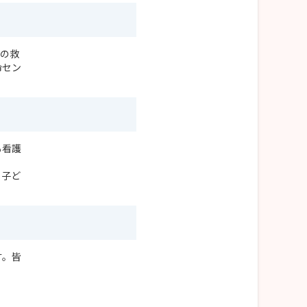
院の救
命セン
も看護
。子ど
す。皆