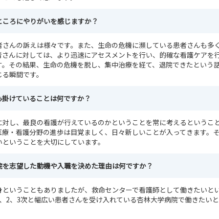
ところにやりがいを感じますか？
者さんの訴えは様々です。また、生命の危機に瀕している患者さんも多
者さんに対しては、より迅速にアセスメントを行い、的確な看護ケアを
す。その結果、生命の危機を脱し、集中治療を経て、退院できたという
じる瞬間です。
心掛けていることは何ですか？
に対し、最良の看護が行えているのかということを常に考えるというこ
医療・看護分野の進歩は目覚ましく、日々新しいことが入ってきます。
いということを大切にしています。
院を志望した動機や入職を決めた理由は何ですか？
身ということもありましたが、救命センターで看護師として働きたいと
1、2、3次と幅広い患者さんを受け入れている杏林大学病院で働きたい