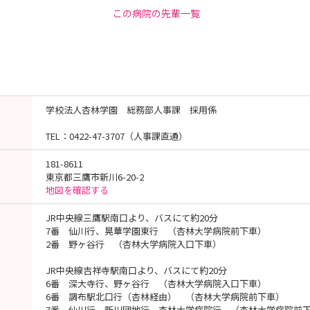
この病院の先輩一覧
学校法人杏林学園 総務部人事課 採用係
TEL：0422-47-3707（人事課直通）
181-8611
東京都三鷹市新川6-20-2
地図を確認する
JR中央線三鷹駅南口より、バスにて約20分
7番 仙川行、晃華学園東行 （杏林大学病院前下車）
2番 野ヶ谷行 （杏林大学病院入口下車）
JR中央線吉祥寺駅南口より、バスにて約20分
6番 深大寺行、野ヶ谷行 （杏林大学病院入口下車）
6番 調布駅北口行（杏林経由） （杏林大学病院前下車）
7番 仙川行、新川団地行、杏林大学病院行 （杏林大学病院前