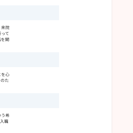
く来院
行って
話を聞
とを心
そのた
いう希
と入職