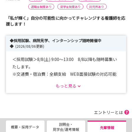
退職金制度あり
奨学金制度あり
託児所あり
「私が輝く」自分の可能性に向かってチャレンジする看護師を応
援します！
◆採用試験、病院見学、インターンシップ随時開催中
◆
(2026/08/06更新)
＜採用試験＞8/8(土) 9:00～13:00 8/8以降も随時募集い
たします。
※交通費・宿泊費：全額支給 WEB面接試験の対応可能
です。ご相談ください。
もっと見る
＜病院見学＞毎週土曜日9：30～10：30 or 11：30 選べ
る時間（1時間or2時間）
エントリーとは
＜インターンシップ＞平日14：00～16：30 土曜日9：
説明会・
30～12：00
概要・採用データ
先輩情報
見学会/選考情報