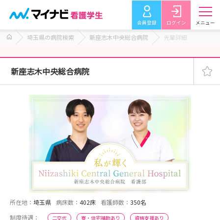
会員登録
ログイン
メニュー
埼玉県の病院検索
新座志木中央総合病院
先輩詳細
新座志木中央総合病院
所在地：
埼玉県
病床数：
402床
看護師数：
350名
制度待遇：
二交代
寮・住宅補助あり
資格支援あり