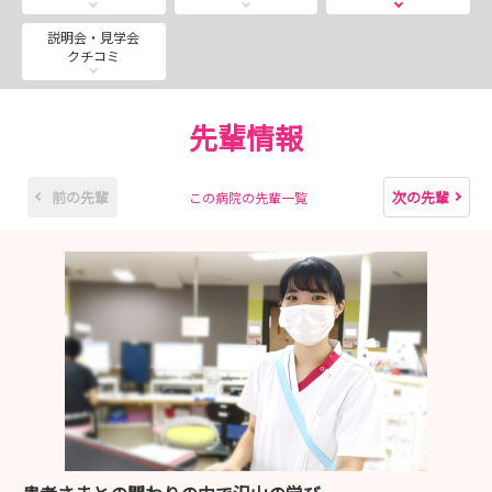
※採用試験の日程が合わない等、ご質問等ございましたら
説明会・見学会
クチコミ
お気軽にご相談ください。
先輩情報
ご参加お待ちしています。
前の先輩
次の先輩
この病院の先輩一覧