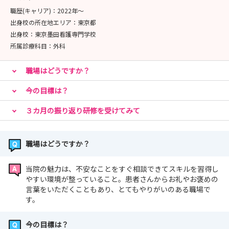
職歴(キャリア)：
2022年〜
♪看護師寮が安い！便利！♪
出身校の所在地エリア：
東京都
・家賃：8000円～！！！
出身校：
東京墨田看護専門学校
・オートロック
所属診療科目：
外科
・ワンルーム
・病院まで徒歩2分！
職場はどうですか？
♪認定看護師資格取得支援が充実♪
今の目標は？
・入学金、学費、研修費用全般を病院が負担！
３カ月の振り返り研修を受けてみて
・研修中もお給料が出ます！
少しでも興味を持たれた方は、エントリーをお願いしま
職場はどうですか？
す！
皆様とお会いできることを楽しみにしております。
当院の魅力は、不安なことをすぐ相談できてスキルを習得し
やすい環境が整っていること。患者さんからお礼やお褒めの
言葉をいただくこともあり、とてもやりがいのある職場で
す。
今の目標は？