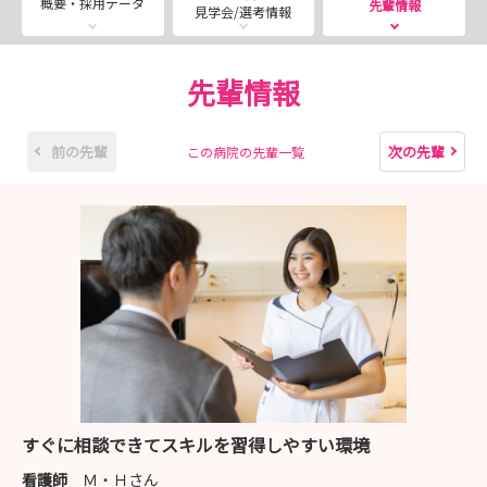
概要・採用データ
先輩情報
見学会/選考情報
当院では看護師の処遇改善にずっと取り組んでおり、
2023年4月・12月、2024年4月に続き、2025年4月も看護
師の給与が上がりました！！！
先輩情報
これからも引き続き看護師の処遇改善に取り組んでいきま
前の先輩
次の先輩
この病院の先輩一覧
す！
また、お知らせしますね！
◎東京逓信病院のおすすめポイント◎
♪病院の立地がとても便利なところ♪
・良縁で有名な東京大神宮が近い！
・歴史と風情を感じる街神楽坂通りが近い！
・東京ドームが近い！
・日本武道館も近い！
・電車で、新宿まで12分、渋谷まで18分、銀座まで14
すぐに相談できてスキルを習得しやすい環境
分！
看護師
Ｍ・Ｈさん