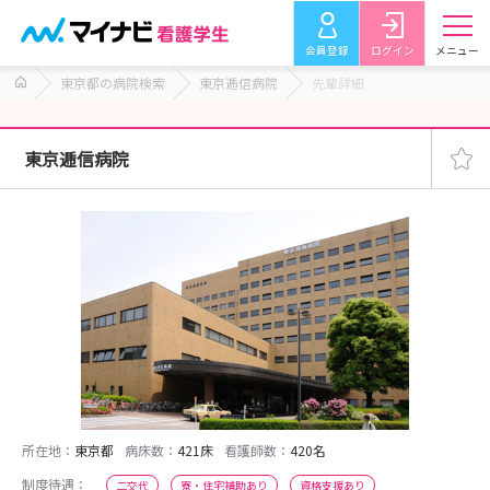
会員登録
ログイン
メニュー
東京都の病院検索
東京逓信病院
先輩詳細
東京逓信病院
所在地：
東京都
病床数：
421床
看護師数：
420名
制度待遇：
二交代
寮・住宅補助あり
資格支援あり