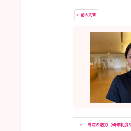
前の先輩
当院「看護部」ホームページ
https://www.nakatsu.saiseikai.or.jp/branch/nur
当院の魅力（研修制度