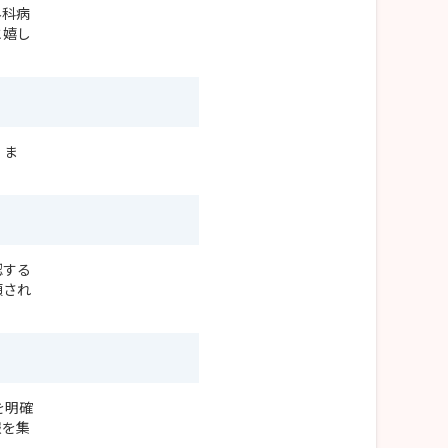
外科病
と嬉し
。ま
認する
頼され
を明確
報を集