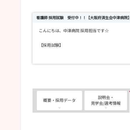
看護師 採用試験 受付中！！【大阪府済生会中津病院
こんにちは、中津病院 採用担当です☆
【採用試験】
当院では、2027年卒 看護師 採用試験の受付を
・5/9（土）開催 応募〆切…4/27
・5/16（土）開催 応募〆切…5/16
※以上をもって終了です。
詳細は当院ホームページをご参照ください。ご応
※当初5/23も予定しておりましたが、都合により
説明会・
概要・採用データ
見学会/選考情報
当院「採用」ホームページ
・看護師…https://www.nakatsu.saiseikai.or.jp/rec