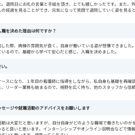
た。退院日にお礼の言葉と手紙を頂き、とても嬉しかったです。また、
んの経過を見ることができ、元気になって笑顔で退院していく姿を見る
入職を決めた理由は何ですか？
加した際、病棟の雰囲気が良く、自身が働いている姿が想像できました
ているので、基礎から学べて安心だと感じ、入職を決めました。
さい。
ナースになり、１年目の看護師に指導をしながら、私自身も基礎を再確
た、リーダー業務も始まるので、視野を広く持ち、他のスタッフから信
。
ッセージや就職活動のアドバイスをお願いします
活動は大変だと思いますが、自分自身がどのような職場で働きたいのか
めると良いと思います。インターンシップやオンライン説明会などで情
やすいと思います。頑張ってください。