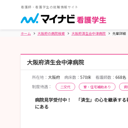
看護師・看護学生の就職情報サイト
ホーム
大阪府の病院検索
大阪府済生会中津病院
先輩詳細
大阪府済生会中津病院
所在地：
大阪府
病床数：
570床
看護師数：
668名
制度待遇：
二交代
寮・住宅補助あり
資
病院見学受付中！ 「済生」の心を継承する
にある