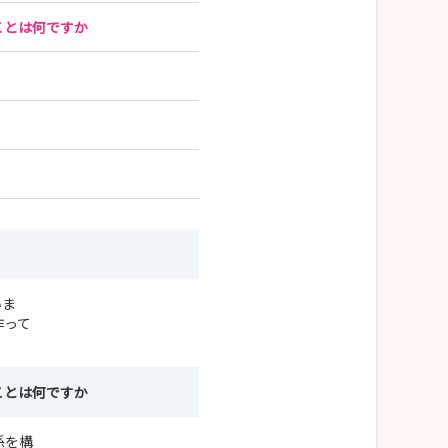
ことは何ですか
いま
作って
ことは何ですか
係を構