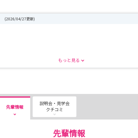
】
(2026/04/27更新)
開始しております！
もっと見る
募お待ちしております♪
開催を中止することとなりました 。
説明会・見学会
先輩情報
クチコミ
先輩情報
ruit/guideline/detail/248/