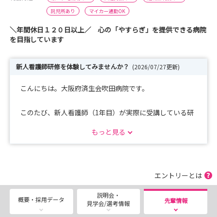
託児所あり
マイカー通勤OK
＼年間休日１２０日以上／ 心の「やすらぎ」を提供できる病院
を目指しています
新人看護師研修を体験してみませんか？
(2026/07/27更新)
こんにちは。大阪府済生会吹田病院です。
このたび、新人看護師（1年目）が実際に受講している研
修を見学・体験していただける見学会を開催します♪
もっと見る
【日時】
8月11日（火）13:30～15:00
今回のテーマは**「認知症看護について理解を深めよ
エントリーとは
う！」**です。
説明会・
当日は特別講師をお招きし、新人看護師と一緒に研修を受
概要・採用データ
先輩情報
見学会/選考情報
講していただけます。