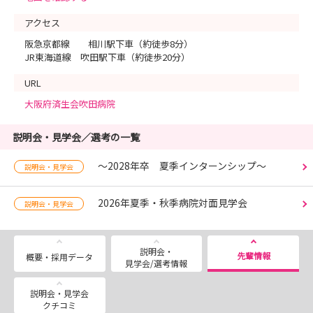
アクセス
阪急京都線 相川駅下車（約徒歩8分）
JR東海道線 吹田駅下車（約徒歩20分）
URL
大阪府済生会吹田病院
説明会・見学会／選考の一覧
～2028年卒 夏季インターンシップ～
説明会・見学会
2026年夏季・秋季病院対面見学会
説明会・見学会
説明会・
先輩情報
概要・採用データ
見学会/選考情報
説明会・見学会
クチコミ