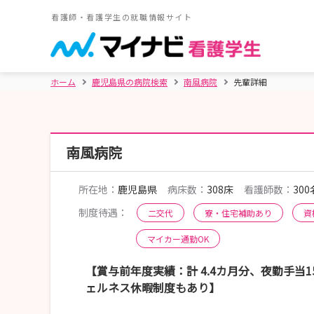
看護師・看護学生の就職情報サイト
ホーム
鹿児島県の病院検索
南風病院
先輩詳細
南風病院
所在地：
鹿児島県
病床数：
308床
看護師数：
300
制度待遇：
二交代
寮・住宅補助あり
資
マイカー通勤OK
【賞与前年度実績：計 4.4カ月分、夜勤手当1
ェルネス休暇制度もあり】