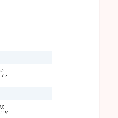
たか
来ると
態把
し合い