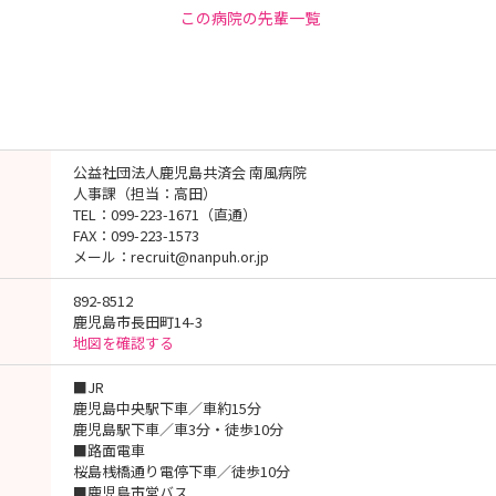
この病院の先輩一覧
公益社団法人鹿児島共済会 南風病院
人事課（担当：高田）
TEL：099-223-1671（直通）
FAX：099-223-1573
メール：recruit@nanpuh.or.jp
892-8512
鹿児島市長田町14-3
地図を確認する
■JR
鹿児島中央駅下車／車約15分
鹿児島駅下車／車3分・徒歩10分
■路面電車
桜島桟橋通り電停下車／徒歩10分
■鹿児島市営バス