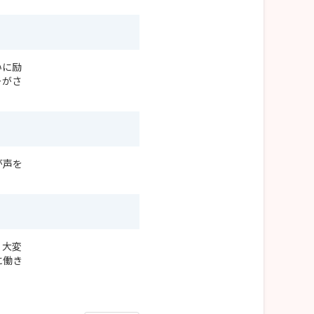
いに励
ーがさ
が声を
。大変
に働き