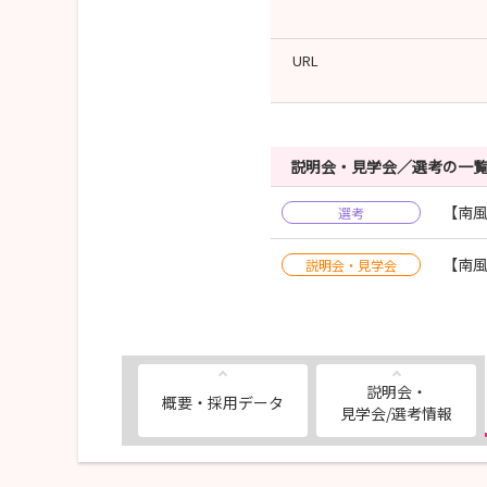
URL
説明会・見学会／選考の一
【南風
選考
【南
説明会・見学会
説明会・
概要・採用データ
見学会/選考情報