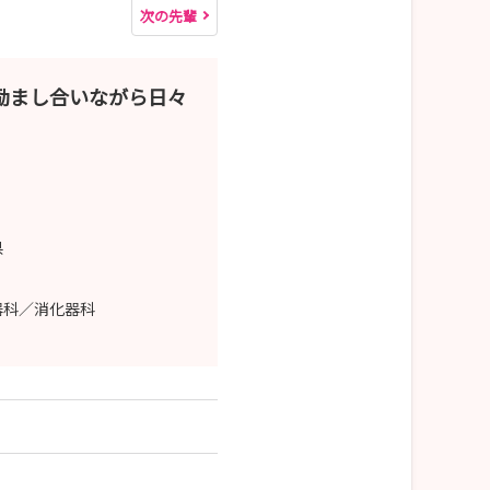
次の先輩
励まし合いながら日々
県
器科／消化器科