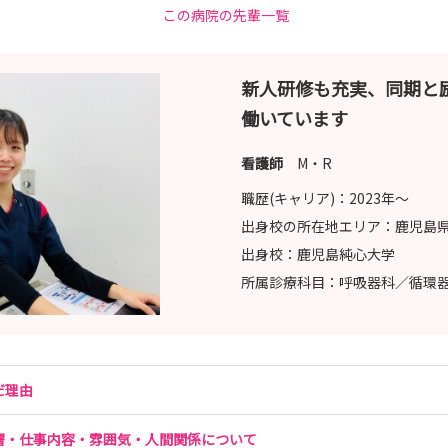
この病院の先輩一覧
新人研修も充実、同期と
働いています
看護師
M・R
職歴(キャリア)：
2023年〜
出身校の所在地エリア：
鹿児島
出身校：
鹿児島純心大学
所属診療科目：
呼吸器科／循環
だ理由
署・仕事内容・雰囲気・人間関係について