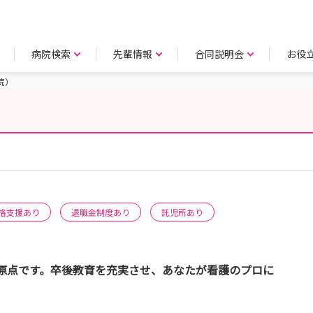
病院検索
先輩情報
合同説明会
お役
院）
）
格支援あり
退職金制度あり
託児所あり
原点です。卒後教育を充実させ、あなたが看護のプロに