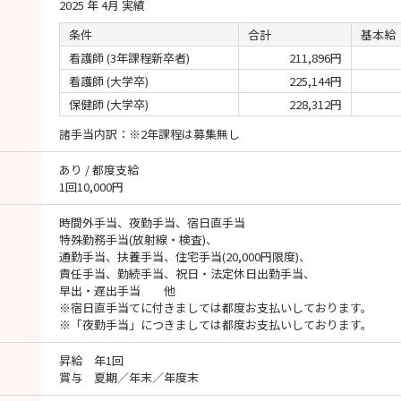
2025 年 4月 実績
条件
合計
基本給
看護師 (3年課程新卒者)
211,896円
看護師 (大学卒)
225,144円
保健師 (大学卒)
228,312円
諸手当内訳：※2年課程は募集無し
あり / 都度支給
1回10,000円
時間外手当、夜勤手当、宿日直手当
特殊勤務手当(放射線・検査)、
通勤手当、扶養手当、住宅手当(20,000円限度)、
責任手当、勤続手当、祝日・法定休日出勤手当、
早出・遅出手当 他
※宿日直手当てに付きましては都度お支払いしております。
※「夜勤手当」につきましては都度お支払いしております。
昇給 年1回
賞与 夏期／年末／年度末