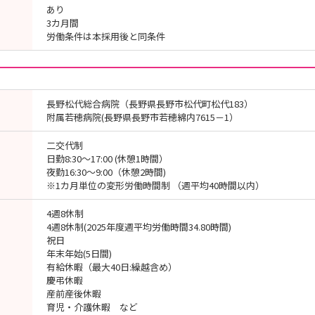
あり
3カ月間
労働条件は本採用後と同条件
長野松代総合病院（長野県長野市松代町松代183）
附属若穂病院(長野県長野市若穂綿内7615－1）
二交代制
日勤8:30～17:00 (休憩1時間）
夜勤16:30～9:00（休憩2時間)
※1カ月単位の変形労働時間制 （週平均40時間以内）
4週8休制
4週8休制(2025年度週平均労働時間34.80時間)
祝日
年末年始(5日間)
有給休暇（最大40日:繰越含め）
慶弔休暇
産前産後休暇
育児・介護休暇 など