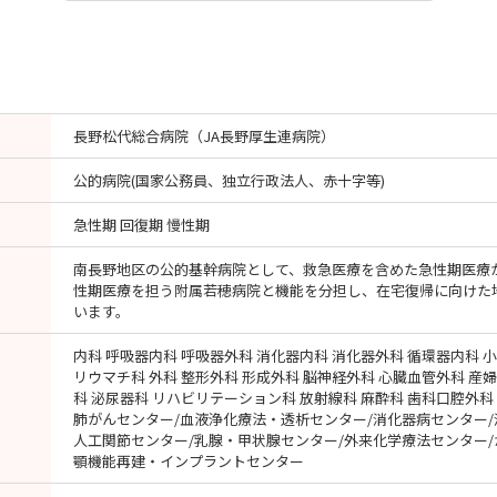
長野松代総合病院（JA長野厚生連病院）
公的病院(国家公務員、独立行政法人、赤十字等)
急性期 回復期 慢性期
南長野地区の公的基幹病院として、救急医療を含めた急性期医療
性期医療を担う附属若穂病院と機能を分担し、在宅復帰に向けた
います。
内科 呼吸器内科 呼吸器外科 消化器内科 消化器外科 循環器内科 小
リウマチ科 外科 整形外科 形成外科 脳神経外科 心臓血管外科 産婦
科 泌尿器科 リハビリテーション科 放射線科 麻酔科 歯科口腔外科
肺がんセンター/血液浄化療法・透析センター/消化器病センター/
人工関節センター/乳腺・甲状腺センター/外来化学療法センター/
顎機能再建・インプラントセンター