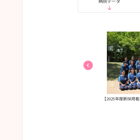
病院データ
院紹介】
【2025年度新採