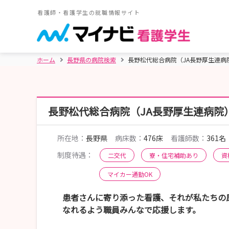
看護師・看護学生の就職情報サイト
ホーム
長野県の病院検索
長野松代総合病院（JA長野厚生連病
長野松代総合病院（JA長野厚生連病院
所在地：
長野県
病床数：
476床
看護師数：
361名
制度待遇：
二交代
寮・住宅補助あり
資
マイカー通勤OK
患者さんに寄り添った看護、それが私たちの
なれるよう職員みんなで応援します。