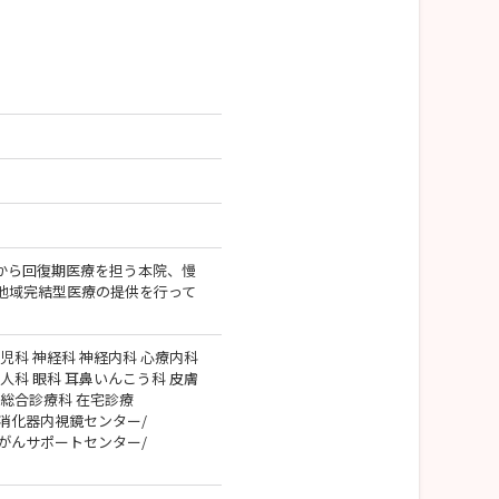
から回復期医療を担う本院、慢
地域完結型医療の提供を行って
児科 神経科 神経内科 心療内科
人科 眼科 耳鼻いんこう科 皮膚
 総合診療科 在宅診療
消化器内視鏡センター/
がんサポートセンター/