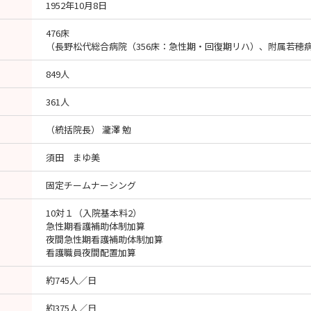
1952年10月8日
476床
（長野松代総合病院（356床：急性期・回復期リハ）、附属若穂病
849人
361人
（統括院長） 瀧澤 勉
須田 まゆ美
固定チームナーシング
10対１（入院基本料2）
急性期看護補助体制加算
夜間急性期看護補助体制加算
看護職員夜間配置加算
約745人／日
約375人／日