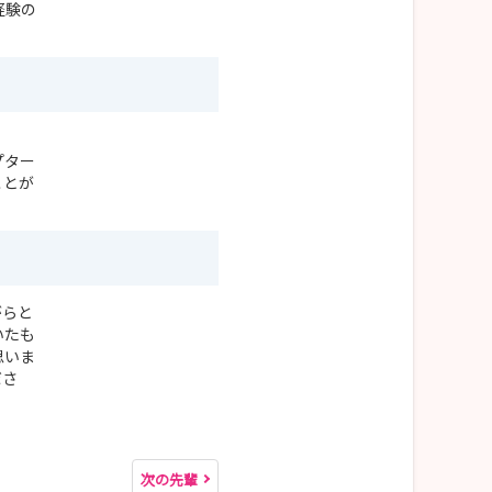
経験の
プター
ことが
がらと
いたも
思いま
ださ
次の先輩