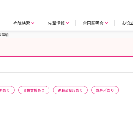
病院検索
先輩情報
合同説明会
お役
輩詳細
名
助あり
資格支援あり
退職金制度あり
託児所あり