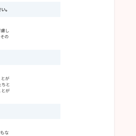
さい。
考慮し
、その
ことが
たちと
ことが
間もな