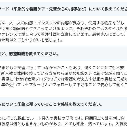
ソード（印象的な看護ケア・先輩からの指導など）について教えてくだ
さん一人一人の内服・インスリンの内容が異なり、使用する物品なども
がうまく糖尿病と付き合っていけるように、それぞれの生活スタイルも
ファレンスで話し合って看護計画を立案しています。患者さんにとって
きた時はとてもやりがいを感じます。
由と、志望動機を教えてください。
でまともに実習に行けていなかったこともあり、働くことにとても不安
、新人教育体制の整っている当院なら確かな知識を身に着けながら働く
。実際に”わかば教育プログラム”では看護の考え方や技術の実践を同期
、年の近いプリセプターさんがフォローして下さることで安心して働く
ムについて印象に残っていることや感想を教えてください。
ころに行った採血とルート挿入の実技の研修です。同期同士で針を刺し合
緊張感は何とも言えないものがあり、とても印象に残っています。入職