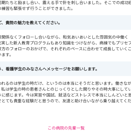
同期たちと励まし合い、震える手で針を刺し合いました。そこでの成功
の練習も緊張せず行うことができました。
ど、貴院の魅力を教えてください。
輩関係なくフォローし合いながら、和気あいあいとした雰囲気の中働く
充実した新人教育プログラムもあり知識をつけながら、病棟でもプリセ
輩方のフォローのおかげで、それぞれのペースに合わせて成長していく
います。
う、看護学生のみなさんへメッセージをお願いします。
われるのは学生の時だけ、というのは本当にそうだと思います。働きな
。私は学生の時の患者さんとのじっくりとした関りやその時大事にして
うに感じます。今は実習や国試、就活などストレスで本当にしんどいと
でとても貴重な経験だと思うので、友達と助け合いながら乗り越えてく
この病院の先輩一覧