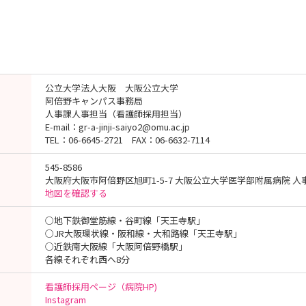
公立大学法人大阪 大阪公立大学
阿倍野キャンパス事務局
人事課人事担当（看護師採用担当）
E-mail：gr-a-jinji-saiyo2@omu.ac.jp
TEL：06-6645-2721 FAX：06-6632-7114
545-8586
大阪府大阪市阿倍野区旭町1-5-7 大阪公立大学医学部附属病院 
地図を確認する
○地下鉄御堂筋線・谷町線「天王寺駅」
○JR大阪環状線・阪和線・大和路線「天王寺駅」
○近鉄南大阪線「大阪阿倍野橋駅」
各線それぞれ西へ8分
看護師採用ページ（病院HP)
Instagram