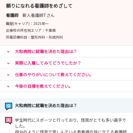
頼りになれる看護師をめざして
病院見学と就業体験を通して、当院の雰囲気を感じてくだ
さい♥
看護師
新人看護師Tさん
職歴(キャリア)：
2025年〜
どちらも、友達との参加大歓迎です！！
出身校の所在地エリア：
千葉県
ぜひご一緒にご予約どうぞ😉💕
所属診療科目：
整形外科・形成外科
【お問い合わせ先】
大和病院に就職を決めた理由は？
明理会東京大和病院
実際に入職してみてどうでしたか？
TEL:03-5943-2431 （総務課直通）
Email:recruit.yamato@ims.gr.jp
仕事のやりがいについて教えてください。
採用担当： 総務課 伊部・遠藤
今後の目標を教えてください。
大和病院に就職を決めた理由は？
学生時代にスポーツと行っており、怪我がとても多い選手で
した。
自分のように怪我で苦しんでいる患者様の役に立てる看護師