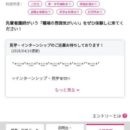
制度待遇：
二交代
寮・住宅補助あり
資格支援あり
退職金制度あり
奨学金制度あり
託児所あり
先輩看護師がいう「職場の雰囲気がいい」をぜひ体験しに来てく
ださい！
見学・インターンシップのご応募お待ちしております！
(2026/04/10更新)
*+:;;;:+*+:;;;:+*+:;;;:+*+:;;;:+*+:;;;:+*+:;;;:+**+:;;;:+*
⭐インターンシップ・見学🧣🧤⭐
もっと見る
こんにちは！
明理会東京大和病院 採用担当です。
毎週平日（月～金） 実施中
エントリーとは
WEB説明会は毎週（月）～（金）実施中
説明会・
全学年参加可能です。