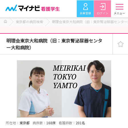
会員登録
ログイン
メニュー
東京都の病院検索
明理会東京大和病院（旧：東京腎泌尿器センター
明理会東京大和病院（旧：東京腎泌尿器センタ
ー大和病院）
所在地：
東京都
病床数：
168床
看護師数：
201名