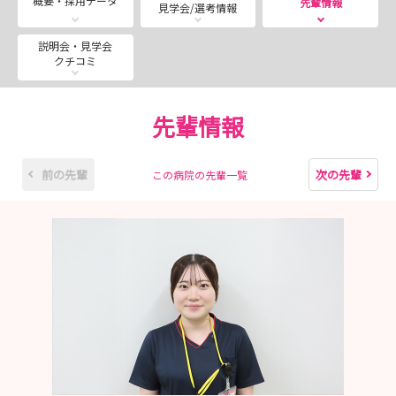
概要・採用データ
先輩情報
見学会/選考情報
☆（土）（祝日）ご希望の方もご相談ください💁🏻‍♂️
説明会・見学会
クチコミ
少しでも気になった方、お気軽に参加可能です🍀
予定が合わない方も、日程調整可能です！🙋🏻‍♀️
先輩情報
遠方の方、交通費を上限25,000円まで補助ございますの
でぜひご来院ください！🚄
☆詳しい金額はお問合せください💁🏻‍♂️
前の先輩
次の先輩
この病院の先輩一覧
・－・－病院説明会・見学会－・－・ （2時間コース）
病院見学はもちろん、先輩スタッフとの交流もあります🎵
当院の雰囲気をしっかり感じていただけると思います。
・－・－インターンシップ－・－・（５時間コース）
病院見学を含めたインターンシップを実施いたします。
午前は病院見学、午後は就業体験となります。