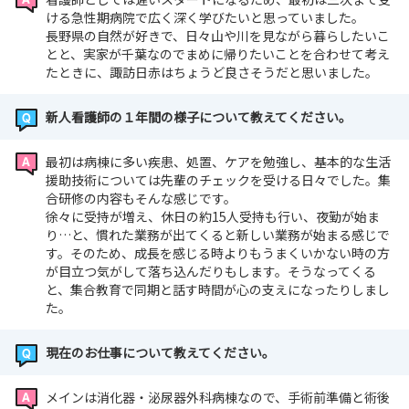
ける急性期病院で広く深く学びたいと思っていました。
長野県の自然が好きで、日々山や川を見ながら暮らしたいこ
とと、実家が千葉なのでまめに帰りたいことを合わせて考え
たときに、諏訪日赤はちょうど良さそうだと思いました。
新人看護師の１年間の様子について教えてください。
最初は病棟に多い疾患、処置、ケアを勉強し、基本的な生活
援助技術については先輩のチェックを受ける日々でした。集
合研修の内容もそんな感じです。
徐々に受持が増え、休日の約15人受持も行い、夜勤が始ま
り…と、慣れた業務が出てくると新しい業務が始まる感じで
す。そのため、成長を感じる時よりもうまくいかない時の方
が目立つ気がして落ち込んだりもします。そうなってくる
と、集合教育で同期と話す時間が心の支えになったりしまし
た。
現在のお仕事について教えてください。
メインは消化器・泌尿器外科病棟なので、手術前準備と術後