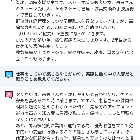
管理、退院支援が主です。ストーマ増設も多い為、患者さん
のストーマ受け入れからストーマ管理・装具交換の手技獲得
まで支援していきます。
術後は疼痛管理をしつつ早期離床を行なっていきますが、高
齢な方も多いため、ADLに合わせた介助やリハビリ
（OT.PT.STと協力）が重要になっていきます。
がんの方が多い為、癌性疼痛の管理もあります。2年目から
はケモの実施も始まります。
救急病床が１つあるので、脳や呼吸器、皮膚、耳の症例に出
会うこともあります。
仕事をしていて感じるやりがいや、実際に働く中で大変だと
思うことを教えてください。
やりがいは、患者さんから話しやすいと言われたり、ケアで
安楽を高められた時に感じます。ですが、患者さんの質問や
相談に適切に答えられなかった時や、先輩方のアセスメント
能力の高さを知る度に看護の難しさを痛感し、もっと頑張ら
なくてはと思います。
あと、同時多発的に業務が進行する為、優先順位を立てて効
率的かつ安全に行動することの難しさも感じています。特に
倫理的な問題が含まれる時、緊急性の高いものと比べると後