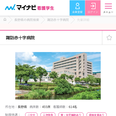
会員登録
ログイン
メニュー
長野県の病院検索
諏訪赤十字病院
先輩詳細
諏訪赤十字病院
所在地：
長野県
病床数：
455床
看護師数：
614名
制度待遇：
二交代
三次救急
寮・住宅補助あり
資格支援あり