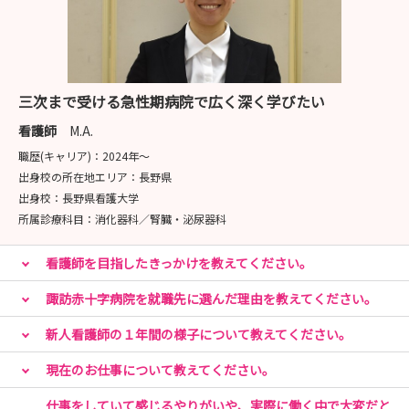
【病院説明会のご案内】
❀ 日時 ❀
・ 2026年 9月5日（土）
三次まで受ける急性期病院で広く深く学びたい
・ 2026年12月5日（土）
看護師
M.A.
職歴(キャリア)：
2024年〜
いずれも13:00～16:00（予定）
出身校の所在地エリア：
長野県
出身校：
長野県看護大学
❀ 内容 ❀
所属診療科目：
消化器科／腎臓・泌尿器科
病院の概要説明、病棟など現場見学、先輩との座談会
看護師を目指したきっかけを教えてください。
詳細は『説明会・見学会情報』をご確認ください
諏訪赤十字病院を就職先に選んだ理由を教えてください。
～ご参加お待ちしております～
新人看護師の１年間の様子について教えてください。
現在のお仕事について教えてください。
IUターンも大歓迎です！諏訪地域圏の医療の担い手募集
仕事をしていて感じるやりがいや、実際に働く中で大変だと