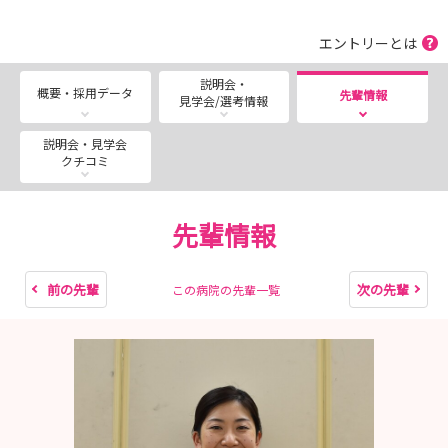
【オープンホスピタルのご案内】
エントリーとは
✿ 日時 ✿
説明会・
概要・採用データ
先輩情報
見学会/選考情報
・ 2026年8月 5日（水）
・ 2026年8月13日（木）
説明会・見学会
・ 2026年8月17日（月）
クチコミ
・ 2026年8月24日（月）
先輩情報
いずれも9:50～16:00（予定）
✿ 内容 ✿
前の先輩
次の先輩
この病院の先輩一覧
病院の概要説明、病棟での看護体験、シャドウイング、
先輩との座談会
詳細は『説明会・見学会情報』をご確認ください