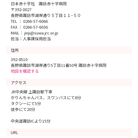
日本赤十字社 諏訪赤十字病院
〒392-0027
長野県諏訪市湖岸通り５丁目１１−５０
TEL ： 0266-57-6066
FAX ： 0266-57-6036
MAIL： jinji@suwa.jrc.or.jp
担当：人事課採用担当
住所
392-8510
長野県諏訪市湖岸通り5丁目11番50号 諏訪赤十字病院
地図を確認する
アクセス
JR中央線 上諏訪駅下車
かりんちゃんバス、スワンバスにて8分
タクシーにて5分
徒歩にて20分
中央道諏訪ICより15分
URL