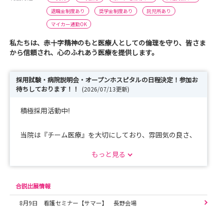
退職金制度あり
奨学金制度あり
託児所あり
マイカー通勤OK
私たちは、赤十字精神のもと医療人としての倫理を守り、皆さま
から信頼され、心のふれあう医療を提供します。
採用試験・病院説明会・オープンホスピタルの日程決定！参加お
待ちしております！！
(2026/07/13更新)
積極採用活動中!
当院は『チーム医療』を大切にしており、雰囲気の良さ、
コミュニケーションが活発なところが自慢です!
もっと見る
充実した教育制度も自信を持っている点です。救急・災害
看護に関心がある方もぜひご応募ください！
合説出展情報
★≈ 2023年卒・2024年卒職員へのインタビュー公開・更
8月9日 看護セミナー【サマー】 長野会場
新！「先輩情報」からご確認いただけます ★≈