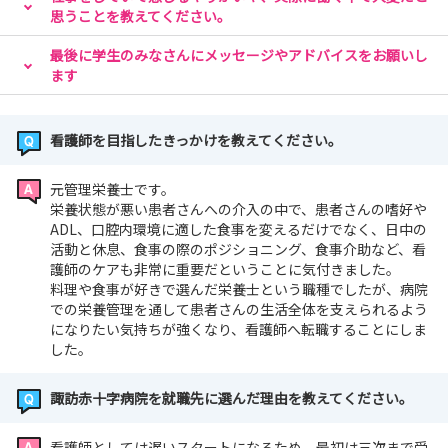
中！
思うことを教えてください。
最後に学生のみなさんにメッセージやアドバイスをお願いし
ます
【問い合わせ】
諏訪赤十字病院 事務部 人事課
〒392-8510 長野県諏訪市湖岸通り五丁目11番50号
看護師を目指したきっかけを教えてください。
TEL：0266-57-6066
元管理栄養士です。
栄養状態が悪い患者さんへの介入の中で、患者さんの嗜好や
ADL、口腔内環境に適した食事を変えるだけでなく、日中の
活動と休息、食事の際のポジショニング、食事介助など、看
護師のケアも非常に重要だということに気付きました。
料理や食事が好きで選んだ栄養士という職種でしたが、病院
での栄養管理を通して患者さんの生活全体を支えられるよう
になりたい気持ちが強くなり、看護師へ転職することにしま
した。
諏訪赤十字病院を就職先に選んだ理由を教えてください。
看護師としては遅いスタートになるため、最初は三次まで受