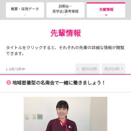
キャリアを築くことが可能です。
説明会・
概要・採用データ
先輩情報
見学会/選考情報
※新卒で「回復期リハビリテーション病棟」への配属を
希望される方は、説明会予約時にお知らせください
先輩情報
ーーーーーーーーーーーーーーーーーーーーーーーーーー
ーーーーーーーーーーーーーーーーーーーー
タイトルをクリックすると、それぞれの先輩の詳細な情報が閲覧
★★奨学金制度について★★
できます。
名南会では、奨学生も積極的に募集しています！
前の50件
次の50件
1-2件/2件中
返済免除型の奨学金制度に加え、企画や交流会への参加を
通して学びを深めることができます。
地域密着型の名南会で一緒に働きましょう！
また、将来一緒に働く同期や先輩・後輩と交流できる機会
にもなります。
2028～2030年卒の皆さん、ぜひ一度説明会へお越しくだ
さい！！