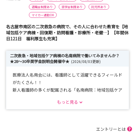
退職金制度あり
奨学金制度あり
託児所あり
マイカー通勤OK
名古屋市南区の二次救急の病院で、その人に合わせた教育を【地
域包括ケア病棟・回復期・訪問看護・診療所・老健…】【年間休
日121日 福利厚生も充実】
二次救急・地域包括ケア病棟の名南病院で働いてみませんか？
★28～30卒奨学金説明会開催中★
(2026/08/03更新)
医療法人名南会には、看護師として活躍できるフィールド
がたくさん！！
新人看護師の多くが配属される「名南病院：地域包括ケア
病棟」をはじめ、
もっと見る
もう一つの配属先候補として「名南ふれあい病院：回復期
リハビリテーション病棟」もあります。
さらに、病棟で経験を積んだ後は、
診療所・訪問看護・介護医療院など、法人内でさまざまな
エントリーとは