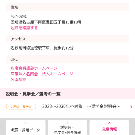
住所
457-0841
愛知県名古屋市南区豊田五丁目15番18号
地図を確認する
アクセス
名鉄常滑線道徳駅下車、徒歩約12分
URL
名南会看護部ホームページ
医療法人名南会 法人ホームページ
名南病院
説明会・見学会／選考の一覧
2028～2030年卒対象 ～奨学金説明会～
説明会・見学会
説明会・
先輩情報
概要・採用データ
見学会/選考情報