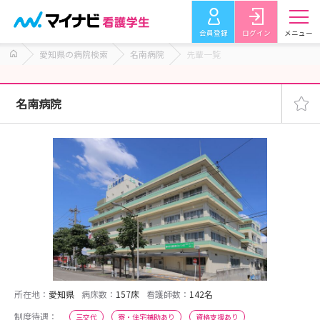
会員登録
ログイン
メニュー
愛知県の病院検索
名南病院
先輩一覧
名南病院
所在地：
愛知県
病床数：
157床
看護師数：
142名
制度待遇：
三交代
寮・住宅補助あり
資格支援あり