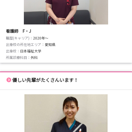
看護師 F・J
職歴(キャリア)：
2020年〜
出身校の所在地エリア：
愛知県
出身校：
日本福祉大学
所属診療科目：
外科
優しい先輩がたくさんいます！