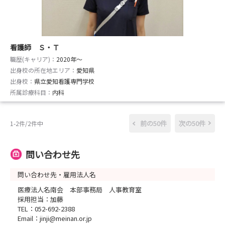
看護師 Ｓ・Ｔ
職歴(キャリア)：
2020年〜
出身校の所在地エリア：
愛知県
出身校：
県立愛知看護専門学校
所属診療科目：
内科
前の50件
次の50件
1-2件/2件中
問い合わせ先
問い合わせ先・雇用法人名
医療法人名南会 本部事務局 人事教育室
採用担当：加藤
TEL：052-692-2388
Email：jinji@meinan.or.jp