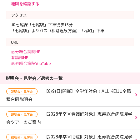
地図を確認する
アクセス
JR七尾線「七尾駅」下車徒歩15分
「七尾駅」よりバス（和倉温泉方面）「桜町」下車
URL
恵寿総合病院HP
看護部HP
恵寿総合病院YouTube
説明会・見学会／選考の一覧
【8/9(日)開催】全学年対象！ALL KEIJU全職
説明会・見学会
種合同説明会
【2028年卒×看護師対象】恵寿総合病院見学
説明会・見学会
会ツアーのご案内
【2028年卒×助産師対象】恵寿総合病院見学
説明会・見学会