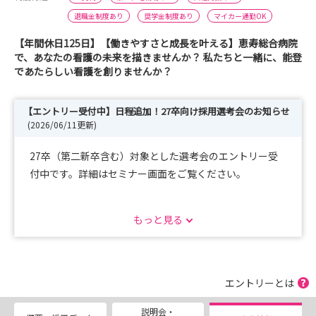
退職金制度あり
奨学金制度あり
マイカー通勤OK
【年間休日125日】【働きやすさと成長を叶える】恵寿総合病院
で、あなたの看護の未来を描きませんか？ 私たちと一緒に、能登
であたらしい看護を創りませんか？
【エントリー受付中】日程追加！27卒向け採用選考会のお知らせ
(2026/06/11更新)
27卒（第二新卒含む）対象とした選考会のエントリー受
付中です。詳細はセミナー画面をご覧ください。
募集職種：看護師、助産師
もっと見る
開催日時：2026年7月22日（水）・7月23日（木）13：00
～16：00
2026年8月19日（水）・8月20日（木）13：00
～16：00
エントリーとは
2026年9月16日（水）・9月17日（木）13：00
説明会・
～16：00