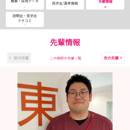
概要・採用データ
先輩情報
見学会/選考情報
2026年10月14日（水）・10月15日（木）13：
00～16：00
説明会・見学会
クチコミ
※上記いずれか希望日にエントリーください。
※定員に達した場合、開催中止となる可能性が
ございます。
先輩情報
みなさまのエントリーお待ちしております。
前の先輩
次の先輩
この病院の先輩一覧