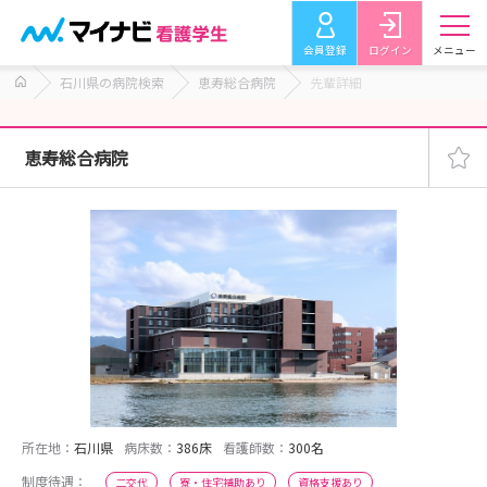
会員登録
ログイン
メニュー
石川県の病院検索
恵寿総合病院
先輩詳細
恵寿総合病院
所在地：
石川県
病床数：
386床
看護師数：
300名
制度待遇：
二交代
寮・住宅補助あり
資格支援あり