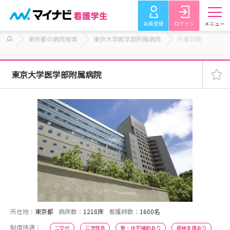
会員登録
ログイン
メニュー
東京都の病院検索
東京大学医学部附属病院
先輩詳細
東京大学医学部附属病院
所在地：
東京都
病床数：
1218床
看護師数：
1600名
制度待遇：
二交代
三次救急
寮・住宅補助あり
資格支援あり