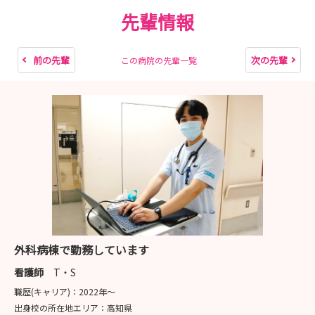
●採用試験日：9月25日（金）、11月27日（金）
先輩情報
●WEBエントリー期間・アップロード〆切
9月25日（金）：8月4日（火）12時～8月20日（木）12
時
前の先輩
次の先輩
この病院の先輩一覧
11月27日（金）：10月6日（火）12時～10月22日
（木）12時
詳細は、東大病院看護部HPをご確認ください。
https://www.h-todai-kango.jp/recruit/
お問い合わせ・連絡先
東京大学医学部附属病院 看護部事務室
ホームページ http://www.h.u-tokyo.ac.jp/nurse
Email todainurse-inquiry@umin.ac.jp
電 話 03-5800-6520 (看護部直通) 平日 8：30～17：00
外科病棟で勤務しています
看護師
T・S
職歴(キャリア)：
2022年〜
出身校の所在地エリア：
高知県