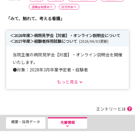
退職金制度あり
託児所あり
「みて、触れて、考える看護」
＜2028年度＞病院見学会【対面】・オンライン説明会について
＜2027年度＞経験者採用試験について
(2026/06/03更新)
当院主催の病院見学会【対面】・オンライン説明会を開催
いたします。
●対象：2028年3月卒業予定者・経験者
●日程：病院見学会【対面】 7月29日（水）、8月10日
もっと見る
（月）
オンライン説明会 7月25日（土）、8月9日
（日）
詳細は、東大病院看護部HPをご確認ください。
エントリーとは
https://www.h-todai-kango.jp/recruit/fair/
概要・採用データ
先輩情報
2027年度経験者採用試験と行います。