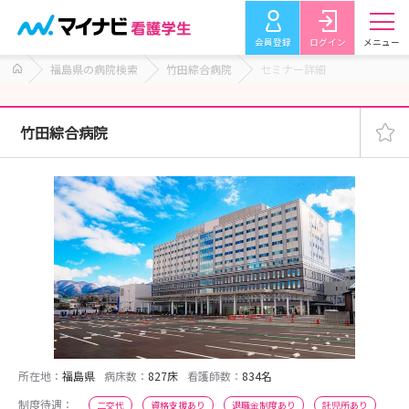
会員登録
ログイン
メニュー
福島県の病院検索
竹田綜合病院
セミナー詳細
竹田綜合病院
所在地：
福島県
病床数：
827床
看護師数：
834名
制度待遇：
二交代
資格支援あり
退職金制度あり
託児所あり