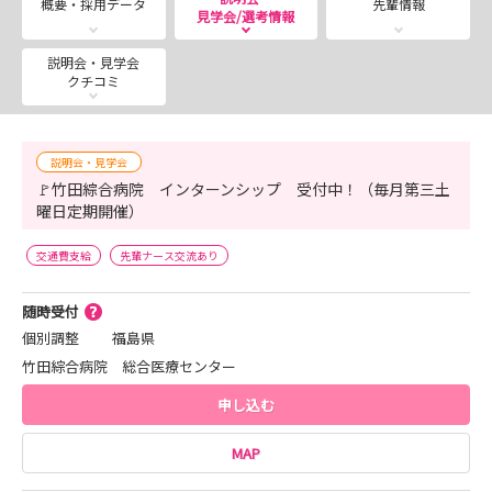
概要・採用データ
先輩情報
見学会/選考情報
*:。. 病院見学会 .。.:*
説明会・見学会
当院では病院見学会を随時実施しております！
クチコミ
興味のある病棟を見学することで、当院がどのような病院
なのか知っていただけると思います！
竹田綜合病院が少しでも気になる...👀✨という方はお一人
説明会・見学会
🚩竹田綜合病院 インターンシップ 受付中！（毎月第三土
でもお友達と一緒でも大歓迎ですので、メールまたはお電
曜日定期開催）
話にてお気軽にお申し込みください🙌
交通費支給
先輩ナース交流あり
*:。. 竹田綜合病院について .。.:*
～専門職業人としての資質の向上をはかり安全で安心でき
随時受付
る看護を提供し、地域の方の保健・医療・福祉 に貢献～
個別調整
福島県
竹田綜合病院 総合医療センター
■福島県会津地方において、急性期医療、救急、周産期、
申し込む
小児、精神、リハビリなどの中核病院として地域の方々の
期待に応えるべくソフト、ハードの充実を図っています。
MAP