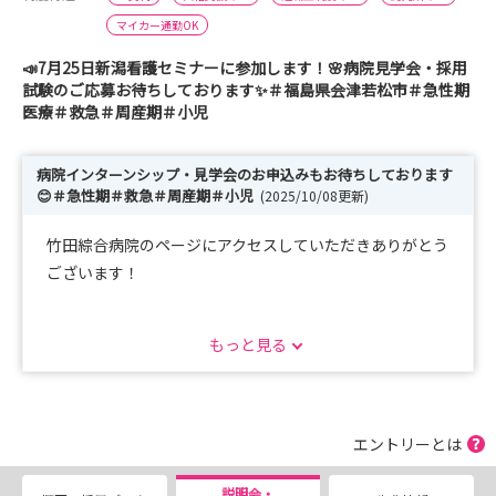
マイカー通勤OK
📣7月25日新潟看護セミナーに参加します！🌸病院見学会・採用
試験のご応募お待ちしております✨＃福島県会津若松市＃急性期
医療＃救急＃周産期＃小児
病院インターンシップ・見学会のお申込みもお待ちしております
😊＃急性期＃救急＃周産期＃小児
(2025/10/08更新)
竹田綜合病院のページにアクセスしていただきありがとう
ございます！
*:。. インターンシップ受付中 .。.:*
もっと見る
希望する病棟で看護体験を行ったり、先輩職員の声を聞い
たりすることで、現場の雰囲気を体感でき、竹田綜合病院
で働く具体的なイメージ💭を持っていただけると思いま
す！
エントリーとは
随時受付中ですので、マイナビ看護学生よりお申し込みく
ださい📝✨
説明会・