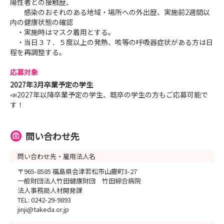
陽性者との接触歴、
感染のおそれのある地域・場所への外出歴、実施前2週間以
内の健康状態の確認
・実施時はマスク着用とする。
・当日３７．５度以上の発熱、咳等の呼吸器症状がある方は日
程を再調整する。
応募対象
2027年3月卒業予定の学生
📣2027年以降卒業予定の学生、既卒の学生の方もご応募可能で
す！
問い合わせ先
問い合わせ先・雇用法人名
〒965-8585 福島県会津若松市山鹿町3-27
一般財団法人竹田健康財団 竹田綜合病院
法人事務局人材開発課
TEL: 0242-29-9893
jinji@takeda.or.jp