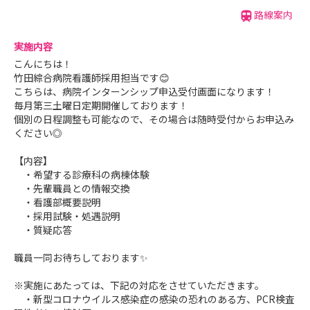
■これまでの三交替勤務から、病棟の特性に合わせて二交
路線案内
替勤務へ移行するなど、看護職の働き方改革を推進してい
ます。
実施内容
こんにちは！
■財団施設には竹田綜合病院の他に外来専門の山鹿クリニ
竹田綜合病院看護師採用担当です😊
ック、療養型病院の芦ノ牧温泉病院、老健のエミネンス芦
こちらは、病院インターンシップ申込受付画面になります！
ノ牧、介護部門などが連携し、質の高い保健、医療、福祉
毎月第三土曜日定期開催しております！
個別の日程調整も可能なので、その場合は随時受付からお申込み
の機能を提供しています。
ください◎
■主な指定
【内容】
地域医療支援病院
・希望する診療科の病棟体験
・先輩職員との情報交換
地域周産期母子医療センター
・看護部概要説明
地域リハビリテーション広域支援センター
・採用試験・処遇説明
地域がん診療連携拠点病院
・質疑応答
DPC対象病院
職員一同お待ちしております✨
臨床研修指定病院
二次救急告示病院
※実施にあたっては、下記の対応をさせていただきます。
・新型コロナウイルス感染症の感染の恐れのある方、PCR検査