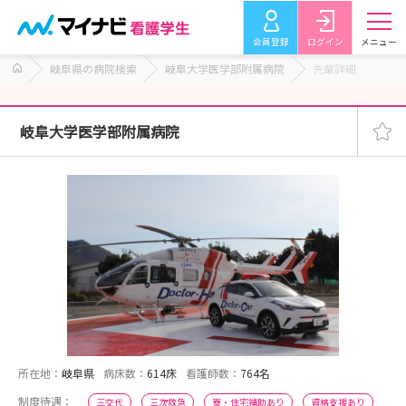
会員登録
ログイン
メニュー
岐阜県の病院検索
岐阜大学医学部附属病院
先輩詳細
岐阜大学医学部附属病院
所在地：
岐阜県
病床数：
614床
看護師数：
764名
制度待遇：
三交代
三次救急
寮・住宅補助あり
資格支援あり