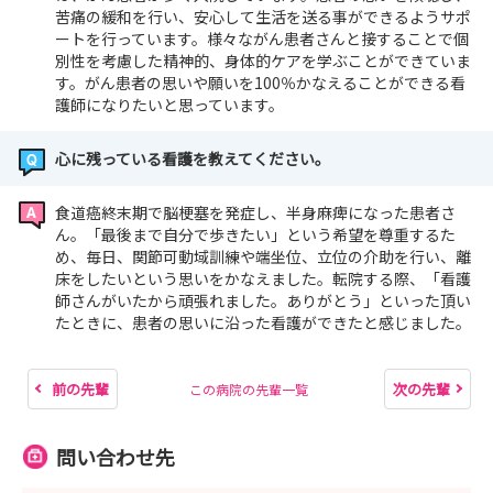
苦痛の緩和を行い、安心して生活を送る事ができるようサポ
ートを行っています。様々ながん患者さんと接することで個
別性を考慮した精神的、身体的ケアを学ぶことができていま
す。がん患者の思いや願いを100％かなえることができる看
護師になりたいと思っています。
心に残っている看護を教えてください。
食道癌終末期で脳梗塞を発症し、半身麻痺になった患者さ
ん。「最後まで自分で歩きたい」という希望を尊重するた
め、毎日、関節可動域訓練や端坐位、立位の介助を行い、離
床をしたいという思いをかなえました。転院する際、「看護
師さんがいたから頑張れました。ありがとう」といった頂い
たときに、患者の思いに沿った看護ができたと感じました。
前の先輩
次の先輩
この病院の先輩一覧
問い合わせ先