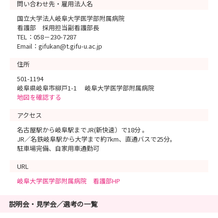
問い合わせ先・雇用法人名
国立大学法人岐阜大学医学部附属病院
看護部 採用担当副看護部長
TEL：058－230-7287
Email：gifukan@t.gifu-u.ac.jp
住所
501-1194
岐阜県岐阜市柳戸1-1 岐阜大学医学部附属病院
地図を確認する
アクセス
名古屋駅から岐阜駅までJR(新快速）で18分 。
JR／名鉄岐阜駅から大学まで約7km、直通バスで25分。
駐車場完備、自家用車通勤可
URL
岐阜大学医学部附属病院 看護部HP
説明会・見学会／選考の一覧