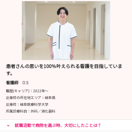
患者さんの思いを100％叶えられる看護を目指していま
す。
看護師
O.S
職歴(キャリア)：
2022年〜
出身校の所在地エリア：
岐阜県
出身校：
岐阜医療科学大学
所属診療科目：
外科／消化器科
就職活動で病院を選ぶ時、大切にしたことは？