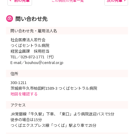
前の先輩
次の先輩
この病院の先輩一覧
問い合わせ先
問い合わせ先・雇用法人名
社会医療法人若竹会
つくばセントラル病院
経営企画課 採用担当
TEL／029-872-1771（代）
E-mail／kouhou＠central.or.jp
住所
300-1211
茨城県牛久市柏田町1589-3 つくばセントラル病院
地図を確認する
アクセス
JR常磐線「牛久駅」下車、「東口」より病院送迎バスで5分
徒歩の場合は15分
つくばエクスプレス線「つくば」駅より車で25分