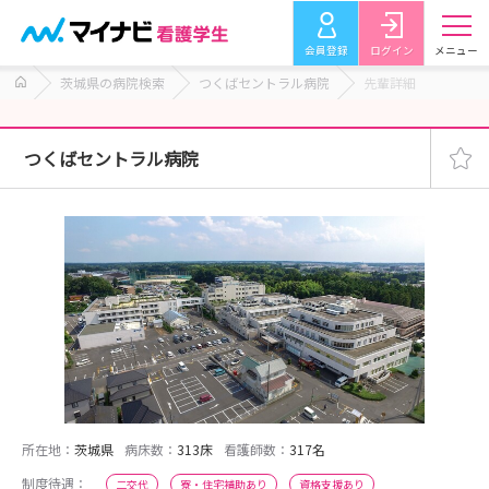
会員登録
ログイン
メニュー
茨城県の病院検索
つくばセントラル病院
先輩詳細
つくばセントラル病院
所在地：
茨城県
病床数：
313床
看護師数：
317名
制度待遇：
二交代
寮・住宅補助あり
資格支援あり