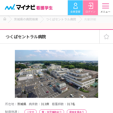
会員登録
ログイン
メニュー
茨城県の病院検索
つくばセントラル病院
先輩詳細
つくばセントラル病院
所在地：
茨城県
病床数：
313床
看護師数：
317名
制度待遇：
二交代
寮・住宅補助あり
資格支援あり