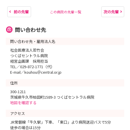
前の先輩
次の先輩
この病院の先輩一覧
問い合わせ先
問い合わせ先・雇用法人名
社会医療法人若竹会
つくばセントラル病院
経営企画課 採用担当
TEL／029-872-1771（代）
E-mail／kouhou＠central.or.jp
住所
300-1211
茨城県牛久市柏田町1589-3 つくばセントラル病院
地図を確認する
アクセス
JR常磐線「牛久駅」下車、「東口」より病院送迎バスで5分
徒歩の場合は15分