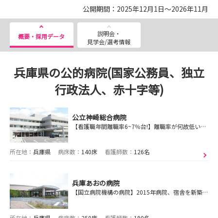
公開期間：2025年12月1日～2026年11月
説明会・
概要・採用データ
見学会/選考情報
兵庫県の公的病院(国家公務員、独立
行政法人、赤十字等)
公立神崎総合病院
【看護職年間離職率6~7％台!】離職率が何故低いのか？気になる方は是非見学会へお越しください！【姫路市～神崎郡で唯一の公立病院】
所在地：
兵庫県
病床数：
140床
看護師数：
126名
兵庫あおの病院
【国立病院機構の病院】2015年病院、宿舎を新築移転！院内保育所併設！奨学金制度あり！病院見学を随時実施しています！
所在地：
兵庫県
病床数：
250床
看護師数：
190名