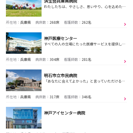
済生会兵庫県病院
わたしたちは、やさしさ、思いやり、心を込めた技術で患者さまと共に歩む看護を目指します。済生会の使命と誇りを持ち、看護の専門職として自己啓発に努めます。
所在地：
兵庫県
病床数：
268床
看護師数：
262名
神戸医療センター
すべての人の立場にたった医療サービスを提供します
所在地：
兵庫県
病床数：
304床
看護師数：
281名
明石市立市民病院
「あなたに会えてよかった」と言っていただける看護を目指して
所在地：
兵庫県
病床数：
317床
看護師数：
346名
神戸アイセンター病院