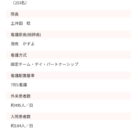
（233名）
院長
土井田 稔
看護部長(総師長)
我有 かずよ
看護方式
固定チーム・デイ・パートナーシップ
看護配置基準
7対1看護
外来患者数
約495人／日
入院患者数
約184人／日