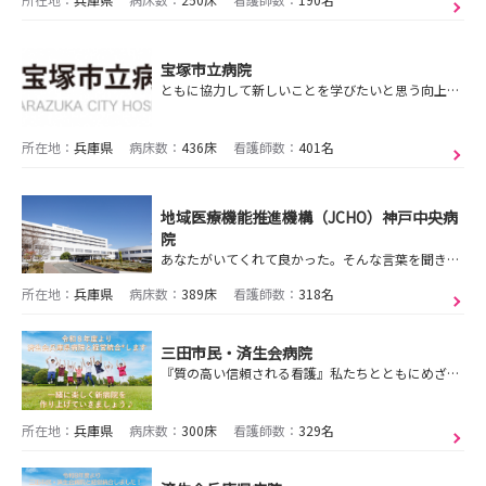
宝塚市立病院
ともに協力して新しいことを学びたいと思う向上心がある人、そして患者さまにとって必要なことは何かを考えられる人、こそ私たち宝塚市立病院看護部が求める人です。
所在地：
兵庫県
病床数：
436床
看護師数：
401名
地域医療機能推進機構（JCHO）神戸中央病
院
あなたがいてくれて良かった。そんな言葉を聞きたくて。
所在地：
兵庫県
病床数：
389床
看護師数：
318名
三田市民・済生会病院
『質の高い信頼される看護』私たちとともにめざしましょう！
所在地：
兵庫県
病床数：
300床
看護師数：
329名