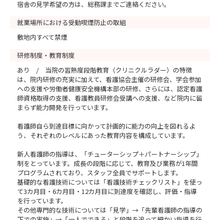
宿舎の見学希望の方は、総務課までご連絡ください。
就業場所における受動喫煙防止の取組
敷地内すべて禁煙
研修制度・教育制度
あり / 当院の習熟度段階教育（クリニクルラダー）の特徴
は、院内研修の充実に加えて、看護協会主催の研修会、学会参加
への支援や労働者健康安全機構本部の研修、さらには、認定看護
師資格取得の支援、看護教員研修会受講への支援、など院内に留
まらず能力開発を行っています。
看護師自ら到達目標に向かって計画的に能力の向上を図れるよ
う、それぞれのレベルにあった教育内容を構成しています。
新人看護師の指導は、「チューターシップ＋パートナーシップ」
制をとっています。成長の段階に応じて、教育及び業務が1年間
プログラムされており、スタッフ全員でサポートします。
基礎的な看護技術については「看護技術チェックリスト」を使っ
て3カ月目・6カ月目・12カ月目に到達度を確認し、評価・指導
を行っています。
その他専門的な技術については「見学」→「先輩看護師の指導の
下での実施」→「一人でできる」と段階を追って細かい指導を行