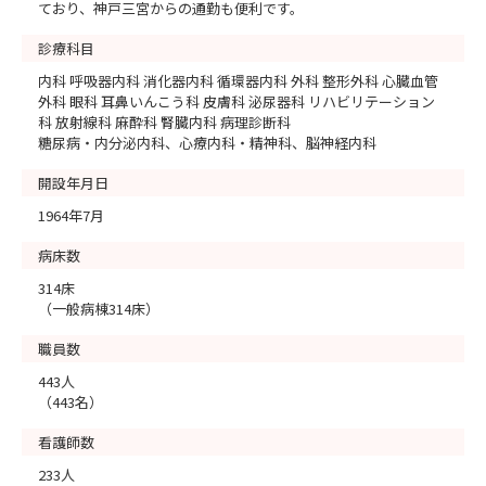
ており、神戸三宮からの通勤も便利です。
診療科目
内科 呼吸器内科 消化器内科 循環器内科 外科 整形外科 心臓血管
外科 眼科 耳鼻いんこう科 皮膚科 泌尿器科 リハビリテーション
科 放射線科 麻酔科 腎臓内科 病理診断科
糖尿病・内分泌内科、心療内科・精神科、脳神経内科
開設年月日
1964年7月
病床数
314床
（一般病棟314床）
職員数
443人
（443名）
看護師数
233人