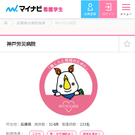
会員登録
ログイン
メニュー
兵庫県の病院検索
神戸労災病院
神戸労災病院
所在地：
兵庫県
病床数：
314床
看護師数：
233名
制度待遇：
三交代
寮・住宅補助あり
資格支援あり