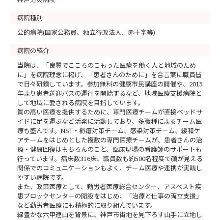
病院種別
公的病院(国家公務員、独立行政法人、赤十字等)
病院の紹介
当院は、「良質でこころのこもった医療を働く人と地域のため
に」を病院理念に掲げ、「患者さんのために」を合言葉に職員皆
で日々研鑚しています。参加無料の健康市民講座の開催や、2015
年より患者送迎バスの運行を開始するなど、地域医療支援病院と
して地域に愛される病院を目指しています。
質の高い医療を提供するために、専門医療チームが直接ベッドサ
イドに足を運ぶなど活発に活動しており、多職種によるチーム医
療も盛んです。NST・褥瘡対策チーム、感染対策チーム、緩和ケ
アチームをはじめとした複数の専門医療チームが、患者さんの治
療・健康回復はもちろんのこと、臨床現場の看護師のサポートも
行っています。病床数316床、職員数も約500名程度で顔が見える
関係でのコミュニケーションもよく、チーム医療や連携が実践し
やすい病院です。
また、政策医療として、勤労者医療総合センター、アスベスト疾
患ブロックセンターの開設をはじめ、「治療と仕事の両立支援」
など勤労者医療にも積極的に取り組んでいます。
緑豊かな六甲連山を背景に、神戸市街地を見下ろす山手に立地し