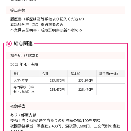
提出書類
履歴書（学歴は高等学校より記入ください）
看護師免許（写）※既卒者のみ
卒業見込証明書・成績証明書※新卒者のみ
給与関連
初任給（月給制）
2025 年 4月 実績
条件
合計
基本給
諸手当(一律)
大学4年卒
233,970円
233,970円
専門学校（3年
228,470円
228,470円
制・2年制）卒
夜勤手当
あり / 都度支給
夜勤手当：勤務1時間当たりの給与額の50/100を支給
夜間勤務手当：準夜勤2,400円、深夜勤3,600円、二交代制の夜勤