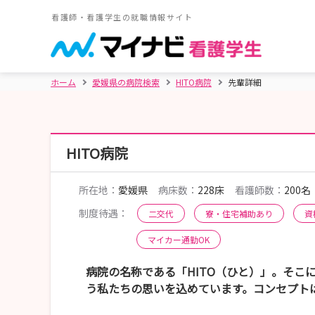
看護師・看護学生の就職情報サイト
ホーム
愛媛県の病院検索
HITO病院
先輩詳細
HITO病院
所在地：
愛媛県
病床数：
228床
看護師数：
200名
制度待遇：
二交代
寮・住宅補助あり
資
マイカー通勤OK
病院の名称である「HITO（ひと）」。そこ
う私たちの思いを込めています。コンセプト