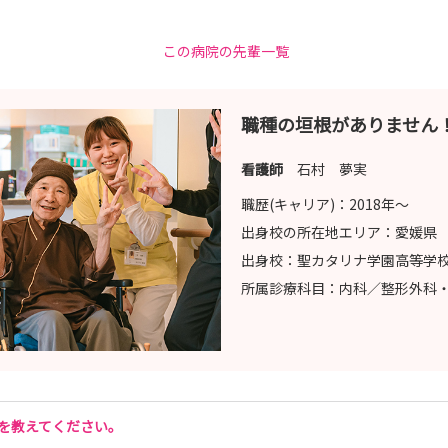
この病院の先輩一覧
職種の垣根がありません
看護師
石村 夢実
職歴(キャリア)：
2018年〜
出身校の所在地エリア：
愛媛県
出身校：
聖カタリナ学園高等学
所属診療科目：
内科／整形外科
由を教えてください。