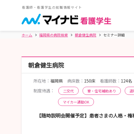
看護師・看護学生の就職情報サイト
ホーム
福岡県の病院検索
朝倉健生病院
セミナー詳細
朝倉健生病院
所在地：
福岡県
病床数：
150床
看護師数：
124名
制度待遇：
二交代
寮・住宅補助あり
退
マイカー通勤OK
【随時説明会開催予定】患者さまの人格・権