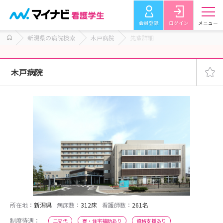
会員登録
ログイン
メニュー
新潟県の病院検索
木戸病院
先輩詳細
木戸病院
所在地：
新潟県
病床数：
312床
看護師数：
261名
制度待遇：
二交代
寮・住宅補助あり
資格支援あり