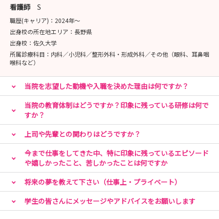
看護師
S
職歴(キャリア)：
2024年〜
出身校の所在地エリア：
長野県
出身校：
佐久大学
所属診療科目：
内科／小児科／整形外科・形成外科／その他（眼科、耳鼻咽
喉科など）
当院を志望した動機や入職を決めた理由は何ですか？
当院の教育体制はどうですか？印象に残っている研修は何で
すか？
上司や先輩との関わりはどうですか？
今まで仕事をしてきた中、特に印象に残っているエピソード
や嬉しかったこと、苦しかったことは何ですか
将来の夢を教えて下さい（仕事上・プライベート）
学生の皆さんにメッセージやアドバイスをお願いします