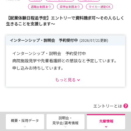
退職金制度あり
奨学金制度あり
マイカー通勤OK
【就業体験日程追予定】エントリーで資料請求可～その人らしく
生きることを支援します～
インターンシップ・説明会 予約受付中
(2026/07/21更新)
インターンシップ・説明会 予約受付中
病院施設見学や先輩看護師との懇談なと予定しています。
申し込みお待ちしています。
日程については個別にも対応していますのでお気軽にお問
もっと見る
合せ下さい。
※※就業体験日程追加のご案内※※
就業体験～木曜日開催～の8月6、8/20、8/27は予約
エントリーとは
枠が上限に達しました。
説明会・
8/28（金）、9/10（木）に日程を追加いたしまし
概要・採用データ
先輩情報
見学会/選考情報
た。