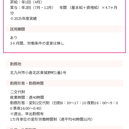
昇給：年1回（4月）
賞与：年2回（7月・12月） 年間 （基本給＋資格給）×4.7ヶ月
分
※2025年度実績
試用期間
あり
3ヶ月間、労働条件の変更は無し
勤務地
北九州市小倉北区東城野町1番1号
勤務形態・勤務時間
二交代制
就業時間：週40時間
勤務形態：変則2交代制（日勤8：30～17：10 夜勤16：00～9：0
0 準夜16:00～0:40）
※遅出、早出勤務有
1カ月単位の変形労働時間制（週平均40時間以内）