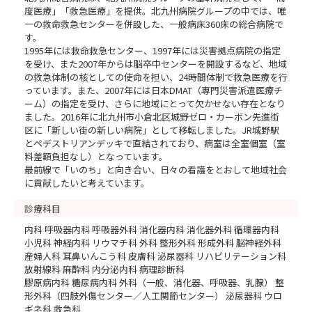
度医療」「救急医療」を提供。北九州病院グループの中では、唯
一の救命救急センターを併設した、一般病床360床の総合病院で
す。
1995年には救命救急センター、1997年には災害拠点病院の指定
を受け、また2007年からは脳卒中センターを開設するなど、地域
の救急体制の核としての使命を担い、24時間体制で救急医療を行
っています。また、2007年には日本DMAT（専門災害派遣医療チ
ーム）の指定を受け、さらに地域にとって欠かせない存在となり
ました。2016年に北九州市小倉北区城野ゼロ・カーボン先進街
区に「新しい街の新しい病院」として移転しました。JR城野駅
とペデストリアンデッキで直結されており、病室は全室個室（室
料差額負担なし）となっています。
最前線で「いのち」と向き合い、日々の看護をとおして地域社会
に貢献したいと考えています。
診療科目
内科 呼吸器内科 呼吸器外科 消化器内科 消化器外科 循環器内科
小児科 神経内科 リウマチ科 外科 整形外科 形成外科 脳神経外科
産婦人科 耳鼻いんこう科 皮膚科 泌尿器科 リハビリテーション科
放射線科 麻酔科 内分泌内科 病理診断科
膠原病内科 糖尿病内科 外科（一般、消化器、呼吸器、乳腺） 整
形外科（四肢外傷センター／人工関節センター） 泌尿器科 ウロ
ギネ科 救急科