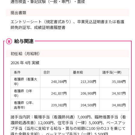
適性検査・筆記試験（一般・専門）・面接
提出書類
エントリーシート（規定書式あり）、卒業見込証明書または看護
師免許証写、成績証明書履歴書
給与関連
初任給（月給制）
2026 年 4月 実績
条件
合計
基本給
諸手当(一律)
看護師（看護大
248,384円
213,300円
35,084円
卒）
看護師（3年
241,837円
206,900円
34,937円
卒）
看護師（2年、
239,382円
204,500円
34,882円
高専卒）
諸手当内訳：職種手当（看護師共通）7,000円、臨時措置手当（看
護師処遇改善）12,000円、住宅手当（一律）5,000円、ベースアッ
プ手当（当月に支給する給与・賞与の総額に100 分の2.3 を乗じて
得た金額を支給）、ベースアップ手当2（一律）5,500円