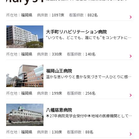
所在地：
福岡県
病床数：
1097床
看護師数：
882名
大手町リハビリテーション病院
“いつでも、どこでも、誰にでも”をコンセプトに、地域に根ざした安全・安心の医療を提供します☺
所在地：
福岡県
病床数：
330床
看護師数：
140名
福岡山王病院
温かな思いやりと豊かな気づきで一人ひとりに感動を
所在地：
福岡県
病床数：
199床
看護師数：
256名
八幡慈恵病院
🌟27卒病院見学会受付中🌟地域の医療機関として回復期から在宅医療まで幅広い医療を提供している病院です！年間休日122日／残業ほぼなしでプライベート時間が充実
所在地：
福岡県
病床数：
130床
看護師数：
88名