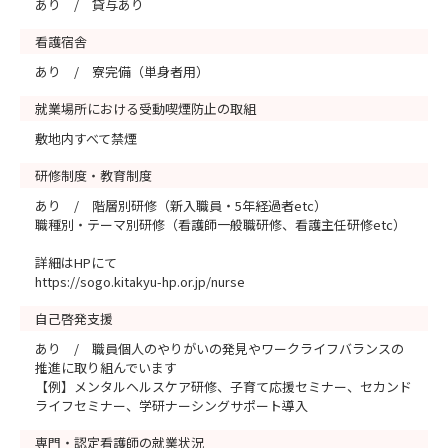
あり / 貸与あり
看護宿舎
あり / 寮完備（単身者用）
就業場所における受動喫煙防止の取組
敷地内すべて禁煙
研修制度・教育制度
あり / 階層別研修（新入職員・5年経過者etc）
職種別・テーマ別研修（看護師一般職研修、看護主任研修etc）
詳細はHPにて
https://sogo.kitakyu-hp.or.jp/nurse
自己啓発支援
あり / 職員個人のやりがいの発見やワークライフバランスの
推進に取り組んでいます
【例】メンタルヘルスケア研修、子育て応援セミナー、セカンド
ライフセミナー、学研ナーシングサポート導入
専門・認定看護師の就業状況