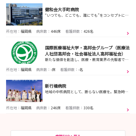
健和会大手町病院
“いつでも、どこでも、誰にでも”をコンセプトに、地域に根ざした安全・安心の医療を提供する『健和会大手町病院』です。
所在地：
福岡県
病床数：
446床
看護師数：
426名
国際医療福祉大学・高邦会グループ（医療法
人社団高邦会・社会福祉法人高邦福祉会）
新たな価値を創造し、医療・教育業界の先駆者であり続ける
所在地：
福岡県
病床数：
-床
看護師数：
-名
新行橋病院
地域の中核病院として、断らない医療を。緊急時の高度な対応と、患者様に寄り添った医療を。
所在地：
福岡県
病床数：
246床
看護師数：
330名