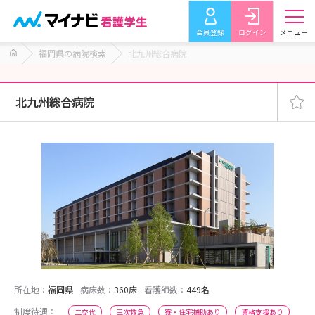
会員登録
ログイン
メニュー
福岡県の病院検索
北九州総合病院
北九州総合病院
所在地：
福岡県
病床数：
360床
看護師数：
449名
制度待遇：
二交代
三次救急
寮・住宅補助あり
資格支援あり