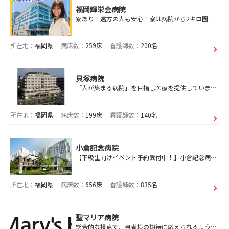
福岡輝栄会病院
寮あり！遠方の人も安心！寮は病院から2キロ圏内で嬉しい！急性期～慢性期の病院です！
所在地：
福岡県
病床数：
259床
看護師数：
200名
貝塚病院
「人が集まる病院」を目指し医療を提供しています。インターンシップ・病院見学会も随時開催開催しております！ご希望の方はマイナビよりお申込お願いいたします。
所在地：
福岡県
病床数：
199床
看護師数：
140名
小倉記念病院
【下級生向けイベント予約受付中！】小倉記念病院ってどんな病院？小倉ってどんな町？一人暮らし大丈夫？みなさんの疑問を若手看護師に聞いてみよう！
所在地：
福岡県
病床数：
656床
看護師数：
835名
聖マリア病院
総合的な視点で、患者様の期待に応えられるような看護を提供できる人材の育成を目指します。