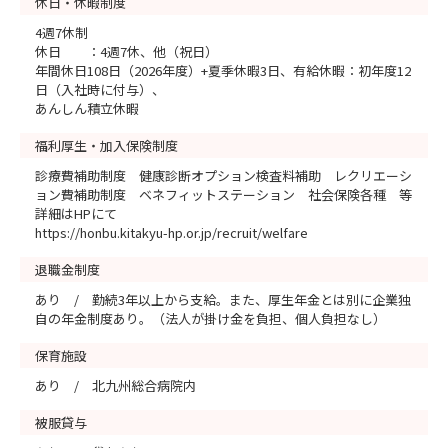
休日・休暇制度
4週7休制
休日 ：4週7休、他（祝日）
年間休日108日（2026年度）+夏季休暇3日、有給休暇：初年度12
日（入社時に付与）、
あんしん積立休暇
福利厚生・加入保険制度
診療費補助制度 健康診断オプション検査料補助 レクリエーシ
ョン費補助制度 ベネフィットステーション 社会保険各種 等
詳細はHPにて
https://honbu.kitakyu-hp.or.jp/recruit/welfare
退職金制度
あり / 勤続3年以上から支給。また、厚生年金とは別に企業独
自の年金制度あり。（法人が掛け金を負担、個人負担なし）
保育施設
あり / 北九州総合病院内
被服貸与