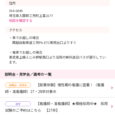
住所
354-0045
埼玉県入間郡三芳町上富2177
地図を確認する
アクセス
・車でお越しの場合
関越自動車道三芳PA-ETC専用出口よりすぐ
・電車でお越しの場合
東武東上線ふじみ野駅西口より当院の無料送迎バスが運行してい
ます。
説明会・見学会／選考の一覧
【就業体験】慢性期の看護に密着！（看護
説明会・見学会
師・准看護師）27・28卒対象🌸
【看護師・准看護師】★積極採用中★ 採用
選考
試験のご予約はこちら 【27卒】