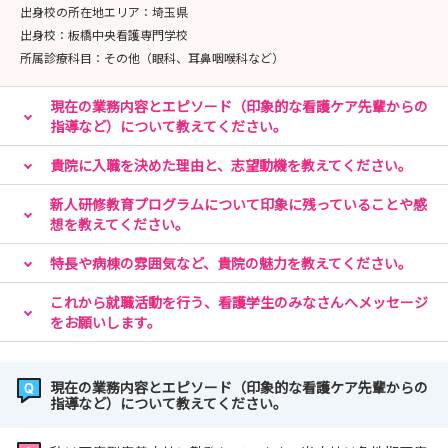
出身校の所在地エリア：
埼玉県
医療法人財団明理会 埼玉セントラル病院 採用担当
出身校：
板橋中央看護専門学校
〒354-0045
所属診療科目：
その他（眼科、耳鼻咽喉科など）
埼玉県入間郡三芳町上富2177
TEL 049-259-0161
現在の業務内容とエピソード（印象的な看護ケア先輩からの
FAX 049-259-1229
指導など）について教えてください。
Mail:central.recruit@ims.gr.jp
貴院に入職を決めた理由と、志望動機を教えてください。
新人研修教育プログラムについて印象に残っていることや感
想を教えてください。
特長や病棟の雰囲気など、貴院の魅力を教えてください。
これから就職活動を行う、看護学生のみなさんへメッセージ
をお願いします。
現在の業務内容とエピソード（印象的な看護ケア先輩からの
指導など）について教えてください。