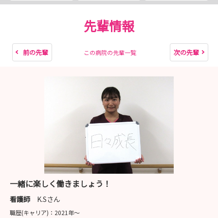
病院見学では、実際の病棟やリハビリテーション、透析室
などをご案内し、慢性期だからこそできる看護や、多職種
先輩情報
で支えるチーム医療についてお伝えしています。
見学後に「慢性期のイメージが変わった！」という学生さ
前の先輩
次の先輩
この病院の先輩一覧
んも多くいらっしゃいます。
また、見学の際では、仕事内容だけでなく、教育体制や新
人研修、休日の過ごし方など、気になることを何でもご相
談いただけます！
「まずは話だけ聞いてみたい」「病院の雰囲気を見てみた
い」という方も大歓迎です！
皆さんとお会いできることを、職員一同楽しみにしており
ます。
一緒に楽しく働きましょう！
ぜひお気軽に病院見学・インターンシップへお越しくださ
看護師
K.Sさん
い！
職歴(キャリア)：
2021年〜