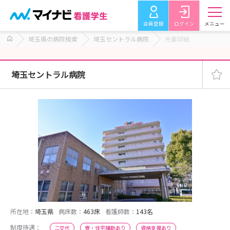
会員登録
ログイン
メニュー
埼玉県の病院検索
埼玉セントラル病院
先輩詳細
埼玉セントラル病院
所在地：
埼玉県
病床数：
463床
看護師数：
143名
制度待遇：
二交代
寮・住宅補助あり
資格支援あり