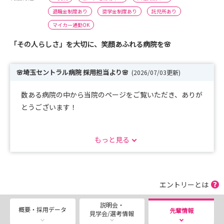
退職金制度あり
奨学金制度あり
託児所あり
マイカー通勤OK
「その人らしさ」を大切に、笑顔あふれる病院を🌸
🌸埼玉セントラル病院 採用担当より🌸
(2026/07/03更新)
数ある病院の中から当院のページをご覧いただき、ありが
とうございます！
当院は「その人らしさ」を大切にした高度慢性期医療を提
もっと見る
供し、回復期リハビリテーション・療養・認知症・精神・
透析医療など、幅広い分野で地域医療を支えています。
「慢性期病院ってどんなところ？」
エントリーとは
「急性期との違いは？」
説明会・
そんな疑問をお持ちの方も多いと思います。
概要・採用データ
先輩情報
見学会/選考情報