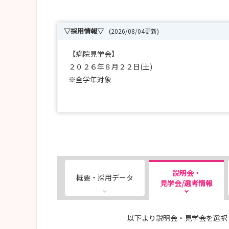
▽採用情報▽
(2026/08/04更新)
【病院見学会】
２０２６年８月２２日(土)
※全学年対象
【採用試験】
随時募集しております。
人事課にお問い合わせください。
※2027.3卒対象
【半日看護体験】
説明会・
概要・採用データ
随時受付中！
見学会/選考情報
ご希望のお日にちでお申し込み出来ます！
以下より説明会・見学会を選択
ご不明点は、いつでもお問い合わせください。