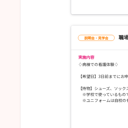
◆先輩看護師か
◆施設見学な
【服 装】：スーツ（靴は
【昼 食】：支給あり
【交通費用】：支給あり
※車でお越しの方は
職
説明会・見学会
ご不明な点などございまし
実施内容
◆◇人事課 採用担当◇◆
【TEL】024-932-6363
♢病棟での看護体験♢
【MAIL】jinji@jusendo.or.
【希望日】3日前までにお
【持物】シューズ、ソック
※学校で使っているもの
※ユニフォームは自校の
以下１～５より、第2希望
※応募多数の場合はご希望