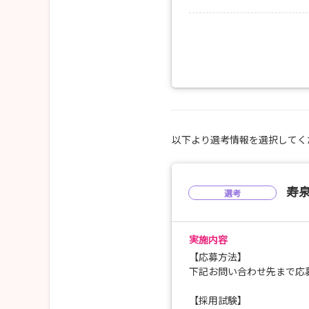
１、内科系病棟
心臓病や血管の病気で、検
心臓リハビリテーション
２、外科系病棟
周手術期の患者さんや放
関わり(緩和ケア・がん看
３、整形外科病棟
以下より選考情報を選択してく
大腿骨頚部骨折や椎間板
治療や手術を受ける患者
リハビリも見学・体験で
寿
選考
４、女性診療病棟
母子共に安全に出産する
また、新生児のお世話体
実施内容
【応募方法】
５、小児科病棟
下記お問い合わせ先まで応
小児科をはじめとする全
手術目的入院のお子さん
【採用試験】