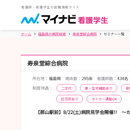
看護師・看護学生の就職情報サイト
ホーム
福島県の病院検索
寿泉堂綜合病院
セミナー一覧
寿泉堂綜合病院
所在地：
福島県
病床数：
295床
看護師数：
434名
制度待遇：
二交代
寮・住宅補助あり
資
託児所あり
マイカー通勤OK
【郡山駅前】8/22(土)病院見学会開催!!