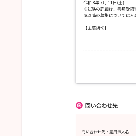
また、プレパレーション
令和 8年 7月 11日(土)
※試験の詳細は、書類受領
※以降の募集については人
【応募締切】
令和 8年 7月 1日(水)
【選考方法】
書類審査、作文、面接
【お問い合わせ先】
公益財団法人 湯浅報恩会
〒963-8585 福島県郡山市
担当／人事課 採用担当
TEL 024-932-6363
E-mail jinji@jusendo.or.
問い合わせ先
問い合わせ先・雇用法人名