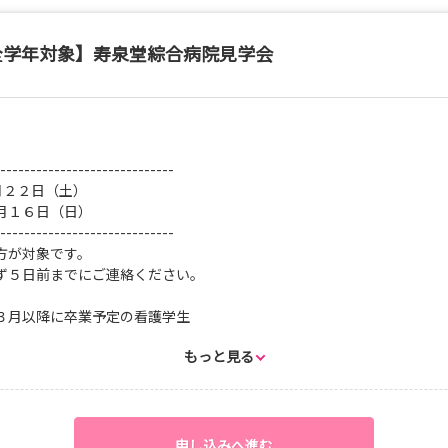
全学年対象】寿泉堂綜合病院見学会
】
-----------------------------
月２２日（土）
月１６日（日）
-----------------------------
方が対象です。
ず５日前までにご連絡ください。
３月以降に卒業予定の看護学生
程度（お申し込みはお早めに）
もっと見る
病院 ５階 大会議室
院１階の総合案内にてお尋ねください。
～１６：００
護部の紹介
厚生・待遇について
申し込みへ進む