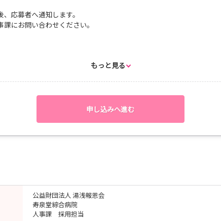
絵本やツール、遊びなど、看護師や保育士と一緒に体験できます。
後、応募者へ通知します。
事課にお問い合わせください。
もっと見る
申し込みへ進む
 寿泉堂綜合病院
駅前1丁目1-17
まで
jp
公益財団法人 湯浅報恩会
寿泉堂綜合病院
人事課 採用担当