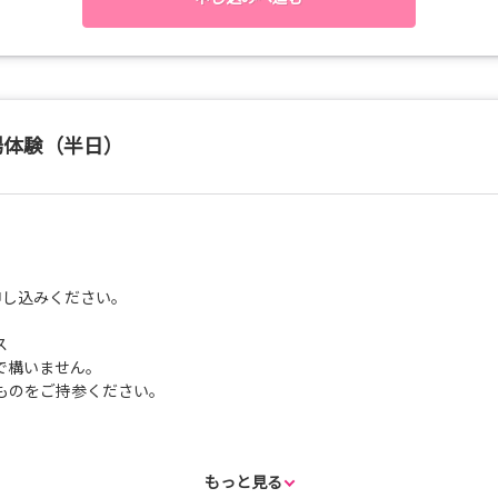
らの体験談
ど
スニーカーを着用もしくは持参してください）
Jパーキングのご利用をお願います。
場体験（半日）
たら、いつでもご連絡ください。
jp
申し込みください。
ス
で構いません。
ものをご持参ください。
まで選択しアンケートにご回答ください。
もっと見る
に添えない場合もありますので、ご了承ください。