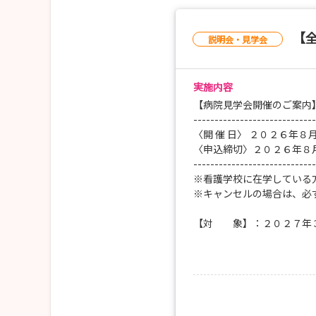
【担 当】人事課
【メール】jinji@jusendo.or.jp
【
説明会・見学会
実施内容
【病院見学会開催のご案内
-----------------------------
〈開 催 日〉 ２０２６年８
〈申込締切〉２０２６年８
-----------------------------
※看護学校に在学している
※キャンセルの場合は、必
【対 象】：２０２７年
【定 員】：先着３０名
【集合場所】：寿泉堂綜合
※ご不明な場合は病
【時 間】：１０：００
【内 容】：◆病院・看
◆勤務条件・福利