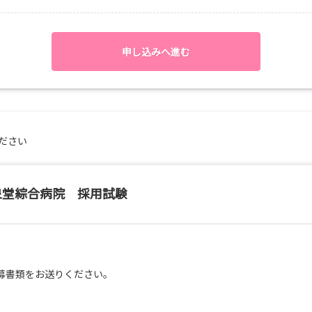
査や治療を受ける患者さんとの関わりを見学、体験します。
や心臓カテーテル検査も見学できることもあります。
申し込みへ進む
射線療法・化学療法などを受ける患者さんとの
護)について見学、体験します。
ださい
ヘルニア、交通外傷などの運動器系の疾患で、
さんとの関わりについて見学、体験します。
きます。
泉堂綜合病院 採用試験
ためのお手伝いを見学、体験します。
験もできます。
募書類をお送りください。
科の急性期・短期入院のお子さん、
との関わりについて見学、体験します。