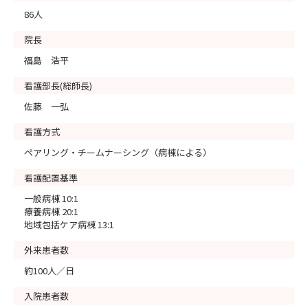
86人
院長
福島 浩平
看護部長(総師長)
佐藤 一弘
看護方式
ペアリング・チームナーシング（病棟による）
看護配置基準
一般病棟 10:1
療養病棟 20:1
地域包括ケア病棟 13:1
外来患者数
約100人／日
入院患者数