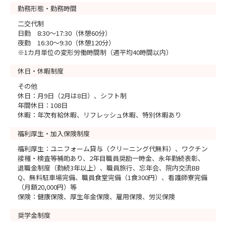
勤務形態・勤務時間
二交代制
日勤 8:30～17:30（休憩60分）
夜勤 16:30～9:30（休憩120分）
※1カ月単位の変形労働時間制（週平均40時間以内）
休日・休暇制度
その他
休日：月9日（2月は8日）、シフト制
年間休日：108日
休暇：年次有給休暇、リフレッシュ休暇、特別休暇あり
福利厚生・加入保険制度
福利厚生：ユニフォーム貸与（クリーニング代無料）、ワクチン
接種・検査等補助あり、2年目職員奨励一時金、永年勤続表彰、
退職金制度（勤続3年以上）、職員旅行、忘年会、院内交流BB
Q、無料駐車場完備、職員食堂完備（1食300円）、看護師寮完備
（月額20,000円）等
保険：健康保険、厚生年金保険、雇用保険、労災保険
奨学金制度