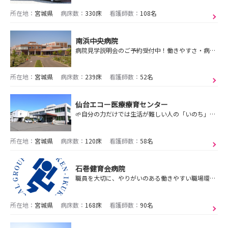
所在地：
宮城県
病床数：
330床
看護師数：
108名
南浜中央病院
病院見学説明会のご予約受付中！働きやすさ・病院の雰囲気が自慢です！＃日勤定時16:45＃休みの取りやすさ◎＃社食1食300円＃住宅手当付
所在地：
宮城県
病床数：
239床
看護師数：
52名
仙台エコー医療療育センター
🌱自分の力だけでは生活が難しい人の「いのち」と「くらし」を支える看護🌻
所在地：
宮城県
病床数：
120床
看護師数：
58名
石巻健育会病院
職員を大切に、やりがいのある働きやすい職場環境づくりを目指して、福利厚生制度の拡大・新設を行っています
所在地：
宮城県
病床数：
168床
看護師数：
90名