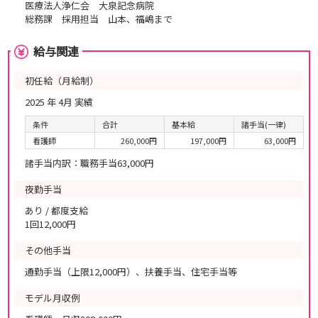
医療法人浄仁会 大泉記念病院
総務課 採用担当 山本、福嶋まで
給与関連
初任給（月給制）
2025 年 4月 実績
条件
合計
基本給
諸手当(一律)
看護師
260,000円
197,000円
63,000円
諸手当内訳：職務手当63,000円
夜勤手当
あり / 都度支給
1回12,000円
その他手当
通勤手当（上限12,000円）、扶養手当、住宅手当等
モデル月収例