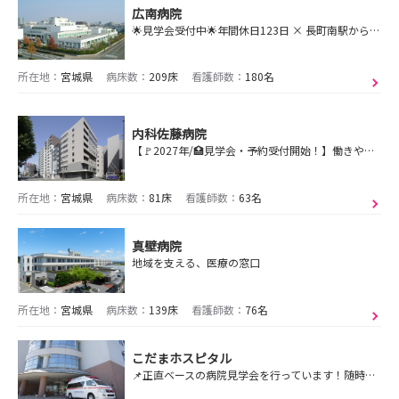
広南病院
🌟見学会受付中🌟年間休日123日 × 長町南駅から徒歩10分×月平均残業5時間 ご応募お待ちしてます✨
所在地：
宮城県
病床数：
209床
看護師数：
180名
内科佐藤病院
【🚩2027年/🏥見学会・予約受付開始！】働きやすさも、学びやすさも✨内科佐藤病院で看護の一歩を👣
所在地：
宮城県
病床数：
81床
看護師数：
63名
真壁病院
地域を支える、医療の窓口
所在地：
宮城県
病床数：
139床
看護師数：
76名
こだまホスピタル
📌正直ベースの病院見学会を行っています！随時申し込みを受付中です🌸キーワードはヒトtoココロの伴走者🤝TVCMも放送中です📺