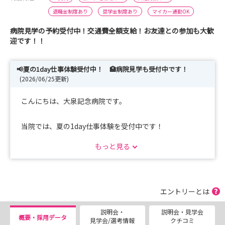
退職金制度あり
奨学金制度あり
マイカー通勤OK
病院見学の予約受付中！交通費全額支給！お友達との参加も大歓
迎です！！
📢夏の1day仕事体験受付中！ 🏥病院見学も受付中です！
(2026/06/25更新)
こんにちは、大泉記念病院です。
当院では、夏の1day仕事体験を受付中です！
もっと見る
実施日時：2026年8月7日（金）9：45～15：15
実施内容：看護部長より病院説明、院内見学、手術室見
学、看護師寮見学、国試対策、先輩看護師と意見交換等を
予定しております
エントリーとは
持ち物 ：自校の白衣、実習用シューズ
説明会・
説明会・見学会
※交通費は全額支給いたします
概要・採用データ
見学会/選考情報
クチコミ