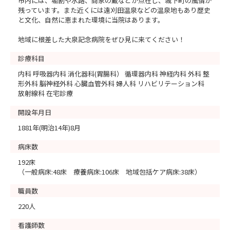
市内には、堀割や水路、商家の蔵などが点在し、城下町の風情が
残っています。また近くには遠刈田温泉などの温泉地もあり歴史
と文化、自然に恵まれた環境に当院はあります。
地域に根差した大泉記念病院をぜひ見に来てください！
診療科目
内科 呼吸器内科 消化器科(胃腸科） 循環器内科 神経内科 外科 整
形外科 脳神経外科 心臓血管外科 婦人科 リハビリテーション科
放射線科 在宅診療
開設年月日
1881年(明治14年)8月
病床数
192床
（一般病床:48床 療養病床:106床 地域包括ケア病床:38床）
職員数
220人
看護師数