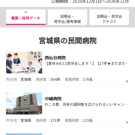
公開期間：2025年12月1日～2026年11月
説明会・
説明会・見学会
概要・採用データ
見学会/選考情報
クチコミ
宮城県の民間病院
西仙台病院
【夏休み8/12見学会します！】【27卒★まだまだ募集中！毎月第2(土)採用試験】無料送迎バス＆寮完備で新生活も安心！
所在地：
宮城県
病床数：
504床
看護師数：
176名
中嶋病院
🌻この夏、将来の選択肢を広げられるいいチャンス！ぜひ当院のインターンシップへ🩺
所在地：
宮城県
病床数：
151床
看護師数：
115名