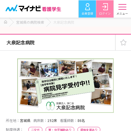
会員登録
ログイン
メニュー
宮城県の病院検索
大泉記念病院
大泉記念病院
所在地：
宮城県
病床数：
192床
看護師数：
86名
制度待遇：
二交代
寮・住宅補助あり
資格支援あり