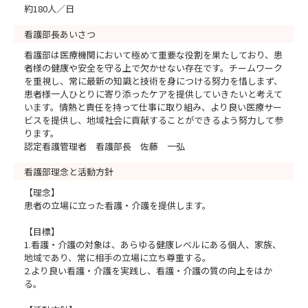
約180人／日
看護部長あいさつ
看護部は医療機関において極めて重要な役割を果たしており、患
者様の健康や安全を守る上で欠かせない存在です。チームワーク
を重視し、常に最新の知識と技術を身につける努力を惜しまず、
患者様一人ひとりに寄り添ったケアを提供していきたいと考えて
います。情熱と責任を持って仕事に取り組み、より良い医療サー
ビスを提供し、地域社会に貢献することができるよう努力して参
ります。
認定看護管理者 看護部長 佐藤 一弘
看護部理念と活動方針
【理念】
患者の立場に立った看護・介護を提供します。
【目標】
1.看護・介護の対象は、あらゆる健康レベルにある個人、家族、
地域であり、常に相手の立場に立ち尊重する。
2.より良い看護・介護を実践し、看護・介護の質の向上をはか
る。