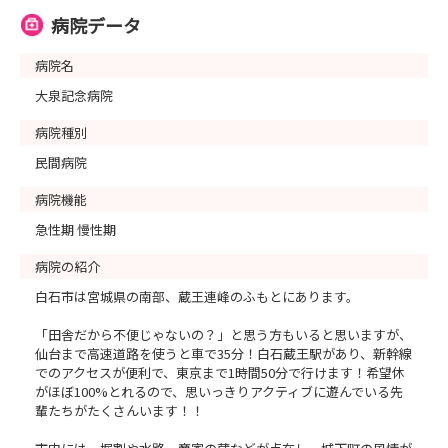
TEL：0224-22-2570（直通）FAX：0224-22-2566
病院データ
E-mail： jinji@ooizumi.or.jp j-
yamamoto@ooizumi.or.jp
病院名
****************************************************
大泉記念病院
病院種別
民間病院
病院機能
急性期 慢性期
病院の紹介
白石市は宮城県の南部、蔵王連峰のふもとにあります。
「田舎だから不便じゃないの？」と思う方もいると思いますが、
仙台まで高速道路を使うと車で35分！白石蔵王駅があり、新幹線
でのアクセスが便利で、東京まで1時間50分で行けます！希望休
がほぼ100%とれるので、思いっきりアクティブに遊んでいる先
輩たちがたくさんいます！！