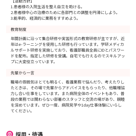
【活動方針】
1.患者様の入院生活を整え自立を助ける。
2.患者様中心の治療のために各部門との調整を円滑にしよう。
3.能率的、経済的に業務をすすめよう。
教育制度
年間計画に沿って集合研修や実習形式の教育研修が主ですが、近
年はe-ラーニングを使用した研修も行っています。学研メディカ
ルサポート研修を実施しており、看護部職員全員にIDとパスワー
ドを配布。指定した研修を受講。自宅でも行えるのでスキルアッ
プに大変役立っています。
先輩から一言
職場の雰囲気はとても明るく、看護業務で悩んだり、考えたりし
たときは、その場で先輩からアドバイスをもらったり、他職種協
力し合い仕事をしています。また病院全体のイベントもあり、普
段の業務では関わらない部署のスタッフと交流の場があり、親睦
を深めています。ぜひ一度、病院見学や1day仕事体験にいらし
てください。
採用・待遇