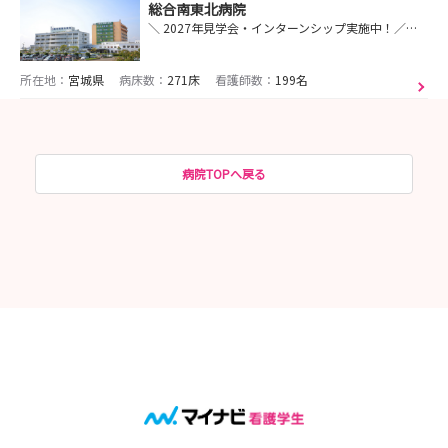
総合南東北病院
＼ 2027年見学会・インターンシップ実施中！／ #宮城県岩沼市 #急性期医療 #災害拠点病院 #教育体制充実
所在地：
宮城県
病床数：
271床
看護師数：
199名
病院TOPへ戻る