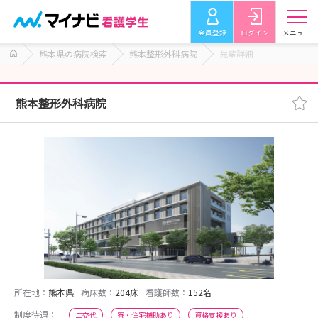
会員登録
ログイン
メニュー
熊本県の病院検索
熊本整形外科病院
先輩詳細
熊本整形外科病院
所在地：
熊本県
病床数：
204床
看護師数：
152名
制度待遇：
二交代
寮・住宅補助あり
資格支援あり