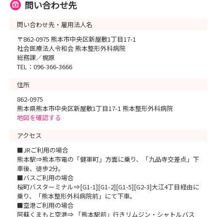
問い合わせ先
問い合わせ先・雇用法人名
〒862-0975 熊本市中央区新屋敷1丁目17-1
社会医療法人令和会 熊本整形外科病院
総務課／梶原
TEL：096-366-3666
住所
862-0975
熊本県熊本市中央区新屋敷1丁目17-1 熊本整形外科病院
地図を確認する
アクセス
■JRご利用の場合
熊本駅⇒熊本市電の「健軍町」方面に乗り、「九品寺交差点」下
車後、徒歩2分。
■バスご利用の場合
桜町バスターミナル⇒[G1-1][G1-2][G1-5][G2-3]大江4丁目経由に
乗り、「熊本整形外科病院前」にて下車。
■空港ご利用の場合
阿蘇くまもと空港⇒ 「熊本駅前」行きリムジン・シャトルバス