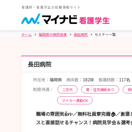
看護師・看護学生の就職情報サイト
ホーム
福岡県の病院検索
長田病院
セミナー一覧
長田病院
所在地：
福岡県
病床数：
182床
看護師数：
117名
制度待遇：
二交代
寮・住宅補助あり
資
マイカー通勤OK
職場の雰囲気👍✨／無料社員寮完備🏠／創意
スと直接話せるチャンス！病院見学会＆選考