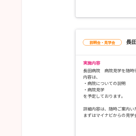
•カフェ オリーブでラン
先輩看護師と一緒に歩きながら、気になることを
•ソウルフードを味わう街
などなど…季節に合わせた
📩まずはマイナビよりお申し込みを！
※開催日当日の天候や時期
迷ったらとりあえず予約だけでもOKです！
「こんなに楽しく病院見学
医療法人 清和会 長田病院
📩 申し込みはカンタン！
長
人事部 水落（ミズオチ）
説明会・見学会
まずは マイナビからエント
TEL：0944-72-9607
「ちょっと気になるから予約
実施内容
🏥お問い合わせ
医療法人 清和会 長田病院
長田病院 病院見学を随時
人事部 水落（ミズオチ）
内容は、
TEL：0944-72-9607
・病院についての説明
・病院見学
を予定しております。
詳細内容は、随時ご案内い
まずはマイナビからの見学
医療法人 清和会 長田病院
人事部 水落 成朗