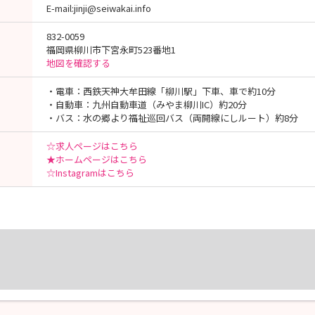
E-mail:jinji@seiwakai.info
832-0059
福岡県柳川市下宮永町523番地1
地図を確認する
・電車：西鉄天神大牟田線「柳川駅」下車、車で約10分
・自動車：九州自動車道（みやま柳川IC）約20分
・バス：水の郷より福祉巡回バス（両開線にしルート）約8分
☆求人ページはこちら
★ホームページはこちら
☆Instagramはこちら