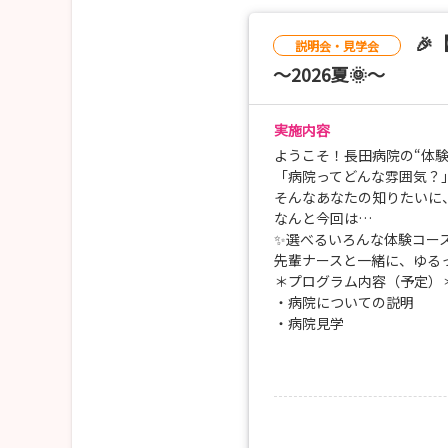
・日程：個別に調整いたします
※ご希望の日程をお気軽にご相談ください。

説明会・見学会
～2026夏🌞～
皆さまからのご応募、職員一同お待ちしておりま
実施内容
ようこそ！長田病院の“体験
🏥全看護学生対象 夏の病院見学会＆説明会スケジ
「病院ってどんな雰囲気？
「実際の雰囲気を知りたい」「先輩のリアルな声
そんなあなたの知りたいに、
開催日程：
なんと今回は…
•2026/8/1(土)、8/8（土）、8/22（土）、8/2
✨選べるいろんな体験コー
先輩ナースと一緒に、ゆる
＊プログラム内容（予定）
「実際の雰囲気を知りたい」「先輩のリアルな声
・病院についての説明
長田病院ではいくつかの“選べる見学プラン”をご
・病院見学
✨病院見学＋先輩ナース座談会
・先輩ナースとの座談会（
✨柳川名物川下り
etc...
✨ソウルフードの街歩き
✨さげもん巡り etc...
🍀選べる体験コース（一部
•病院見学＋先輩ナース座
ただ見るだけじゃない、“体験しながら話せる”ス