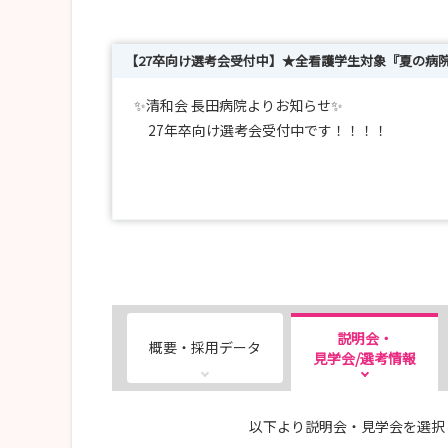
【27卒向け選考会受付中】★全看護学生対象『夏の病
✨清和会 長田病院よりお知らせ✨
27年卒向け選考会受付中です！！！！
27年卒対象 🌸選考会のご案内🌸
医療法人 清和会
長田病院 では、2027年卒業予定の看護学生の
「地域に寄り添う看護を実践したい」
「患者さん一人ひとりとしっかり向き合える環境
そんな想いをお持ちの方、ぜひ私たちにあなたの
説明会・
概要・採用データ
見学会/選考情報
📝【選考会について】
・対象：2027年卒業予定 看護学生
以下より説明会・見学会を選択
・内容：書類選考、筆記試験（作文）、面接