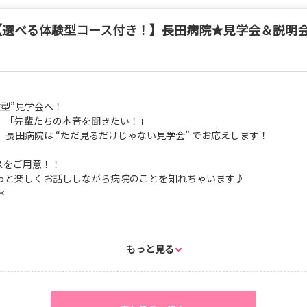
【選べる体験型コース付き！】長田病院★見学会＆説明
す。
型”見学会へ！
ュール
」「先輩たちの本音を聞きたい！」
が聞きたい」に全力で応えます！
長田病院は “ただ見るだけじゃない見学会” でお応えします！
9（土）
スをご用意！！
っと楽しくお話ししながら病院のことを知れちゃいます♪
＊
を聞きたい」に全力で応えるため、
用意しています！
開催日指定のみ）
もっと見る
紹介）
談会
タイルが大好評！