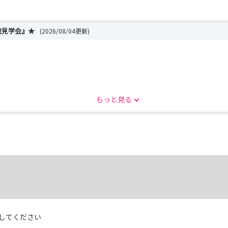
院見学会』★
(2026/08/04更新)
もっと見る
皆さまを対象に選考会を実施しております。
で成長したい」
夢をお聞かせください。
してください