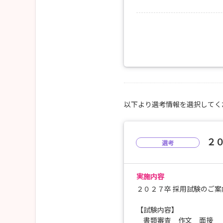
TEL:0944-72-9607
MAIL:jinji@seiwakai.info
以下より選考情報を選択してく
２
選考
実施内容
２０２７卒 採用試験のご案
【試験内容】
書類審査 作文 面接