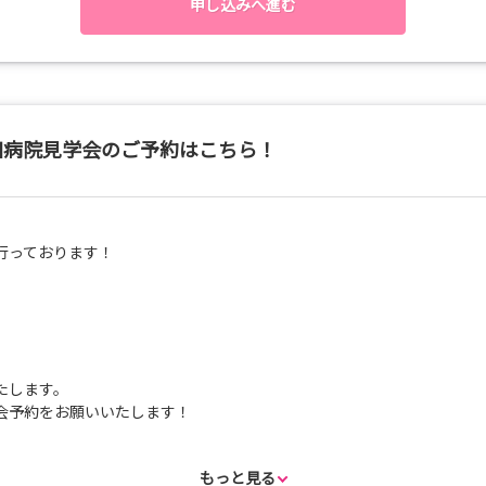
チ＆スイーツ
申し込みへ進む
なんでも聞けます。
歩きコース
コースも続々登場！
により、プランは随時決定します。
できるなんて知らなかった！」と参加者からも大好評♡
田病院見学会のご予約はこちら！
リー！
だけ…」でもOKです👍
行っております！
たします。
会予約をお願いいたします！
もっと見る