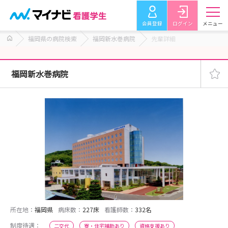
会員登録
ログイン
メニュー
福岡県の病院検索
福岡新水巻病院
先輩詳細
福岡新水巻病院
所在地：
福岡県
病床数：
227床
看護師数：
332名
制度待遇：
二交代
寮・住宅補助あり
資格支援あり