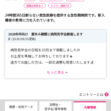
退職金制度あり
マイカー通勤OK
24時間365日断らない救急医療を提供する急性期病院です。新入
職者の教育に力を入れています。
2028年卒向け 夏休み期間に病院見学会開催します
❕❕
(2026/08/05更新)
病院見学会の日程を10月まで掲載しました🌻
お土産を準備してお待ちしております🔥
遠方でお越しの方は、一部交通費も用意いたします💰
1、2年目の方と意見交換会も行いますので、実習の不安
もっと見る
や採用試験についてのアドバイスなど、
気になることを相談できる時間も設けています😊🎵
寮の見学もできます🏠 入寮の際は寮費は格安です。家
具・家電備え付け、引っ越し費用の補助あります💰
エントリーとは
お気軽にご参加ください。申し込みお待ちしています！
説明会・
😊
概要・採用データ
先輩情報
見学会/選考情報