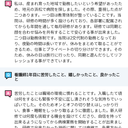
私は、産まれ育った地域で勤務したいという希望があったた
め、地元の浜松で病院を探しました。その際、重視した点が
二つあります。一つ目は教育体制が整っていることです。当
院は、研修の時間が多く設けられており、各部署に配属され
てからも年間を通して毎月研修があります。研修では同期と
顔を合わせ悩みを共有することで安心する事が出来ました。
二つ目は勤務体制です。当院は2交代制の勤務となってお
り、夜勤の時間は長いですが、休みをまとめて取ることがで
きるため、仕事とプライベートの切り分けができます。その
ため、休みの日は旅行に行ったり、同期と遊んだりしてリフ
レッシュする事ができています。
看護師1年目に苦労したこと、嬉しかったこと、良かったこ
と
苦労したことは職場の環境に慣れることです。入職したて頃
は何をするにも緊張や不安に圧し潰されそうな気持ちでいっ
ぱいでした。そのためオンとオフの切り替えはしっかり行
い、食事・睡眠をしっかり取るように徹底しました。新人研
修では何度も挑戦する機会を設けてくださり、自信を持って
出来るようになってから病棟業務を開始することが出来まし
た。研修で出来なかった技術に関しては病棟で、先輩方から