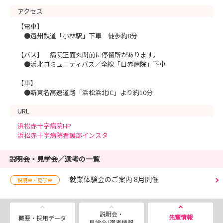
アクセス
【電車】
●遠州鉄道「小林駅」下車 徒歩約8分
【バス】 病院正面玄関前に停留所があります。
●浜北コミュニティバス／全線「日赤病院」下車
【車】
●新東名高速道路「浜松浜北IC」より約10分
URL
浜松赤十字病院HP
浜松赤十字病院看護部インスタ
説明会・見学会／選考の一覧
就業体験会のご案内 8月開催
説明会・見学会
説明会・
先輩情報
概要・採用データ
見学会/選考情報