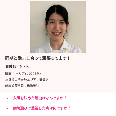
同期と励まし合って頑張ってます！
看護師
M・K
職歴(キャリア)：
2023年〜
出身校の所在地エリア：
静岡県
所属診療科目：
循環器科
入職を決めた理由はなんですか？
病院選びで重視した点は何ですか？