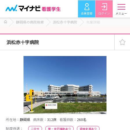
会員登録
ログイン
メニュー
静岡県の病院検索
浜松赤十字病院
先輩詳細
浜松赤十字病院
所在地：
静岡県
病床数：
312床
看護師数：
260名
制度待遇：
二交代
寮・住宅補助あり
資格支援あり