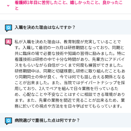
看護師1年目に苦労したこと、嬉しかったこと、良かったこ
と
入職を決めた理由はなんですか？
私が入職を決めた理由は、教育制度が充実していることで
す。入職して最初の一カ月は研修期間となっており、同期と
共に臨床の場で必要な技術や知識の習得に励みました。特に
看護技術は研修の中で十分な時間があり、先輩方にアドバイ
スをもらいながら自信がつくまで何度も練習ができました。
研修期間中は、同期と切磋琢磨し研修に取り組んだこともあ
り同期同士の仲が良く、今では何でも話し合える関係となる
ことが出来ました。また、当院ではデイパートナシップを採
用しており、2人でペアを組んで日々業務を行っているた
め、心配なことや不安なことはすぐに相談できる環境があり
ます。また、先輩の業務を間近で見ることが出来るため、業
務に於いての視点や方法をを日々学ばせてもらっています。
病院選びで重視した点は何ですか？