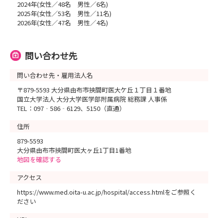
2024年(女性／48名 男性／6名)
2025年(女性／53名 男性／11名)
2026年(女性／47名 男性／4名)
問い合わせ先
問い合わせ先・雇用法人名
〒879-5593 大分県由布市挾間町医大ケ丘１丁目１番地
国立大学法人 大分大学医学部附属病院 総務課 人事係
TEL：097‐586‐6129、5150（直通）
住所
879-5593
大分県由布市挾間町医大ヶ丘1丁目1番地
地図を確認する
アクセス
https://www.med.oita-u.ac.jp/hospital/access.htmlをご参照く
ださい