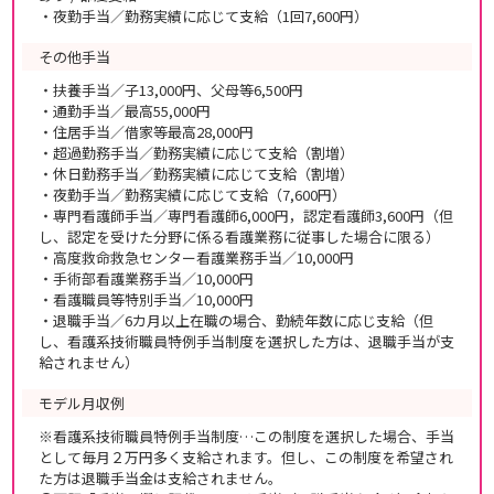
・夜勤手当／勤務実績に応じて支給（1回7,600円）
その他手当
・扶養手当／子13,000円、父母等6,500円
・通勤手当／最高55,000円
・住居手当／借家等最高28,000円
・超過勤務手当／勤務実績に応じて支給（割増）
・休日勤務手当／勤務実績に応じて支給（割増）
・夜勤手当／勤務実績に応じて支給（7,600円）
・専門看護師手当／専門看護師6,000円，認定看護師3,600円（但
し、認定を受けた分野に係る看護業務に従事した場合に限る）
・高度救命救急センター看護業務手当／10,000円
・手術部看護業務手当／10,000円
・看護職員等特別手当／10,000円
・退職手当／6カ月以上在職の場合、勤続年数に応じ支給（但
し、看護系技術職員特例手当制度を選択した方は、退職手当が支
給されません）
モデル月収例
※看護系技術職員特例手当制度…この制度を選択した場合、手当
として毎月２万円多く支給されます。但し、この制度を希望され
た方は退職手当金は支給されません。