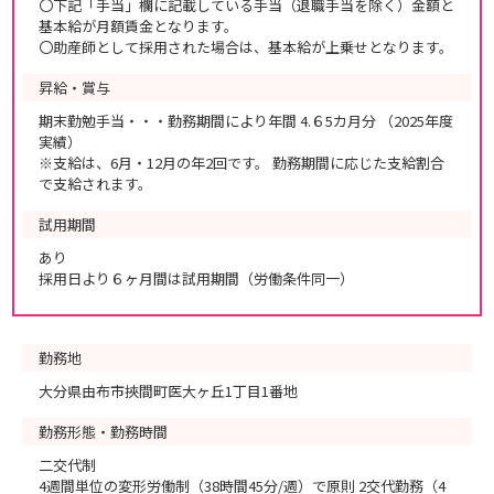
〇下記「手当」欄に記載している手当（退職手当を除く）金額と
基本給が月額賃金となります。
〇助産師として採用された場合は、基本給が上乗せとなります。
昇給・賞与
期末勤勉手当・・・勤務期間により年間 4.６5カ月分 （2025年度
実績）
※支給は、6月・12月の年2回です。 勤務期間に応じた支給割合
で支給されます。
試用期間
あり
採用日より６ヶ月間は試用期間（労働条件同一）
勤務地
大分県由布市挾間町医大ヶ丘1丁目1番地
勤務形態・勤務時間
二交代制
4週間単位の変形労働制（38時間45分/週）で原則 2交代勤務（4