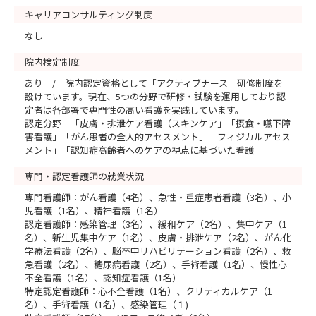
キャリアコンサルティング制度
なし
院内検定制度
あり / 院内認定資格として「アクティブナース」研修制度を
設けています。現在、5つの分野で研修・試験を運用しており認
定者は各部署で専門性の高い看護を実践しています。
認定分野 「皮膚・排泄ケア看護（スキンケア」「摂食・嚥下障
害看護」「がん患者の全人的アセスメント」「フィジカルアセス
メント」「認知症高齢者へのケアの視点に基づいた看護」
専門・認定看護師の就業状況
専門看護師：がん看護（4名）、急性・重症患者看護（3名）、小
児看護（1名）、精神看護（1名）
認定看護師：感染管理（3名）、緩和ケア（2名）、集中ケア（1
名）、新生児集中ケア（1名）、皮膚・排泄ケア（2名）、がん化
学療法看護（2名）、脳卒中リハビリテーション看護（2名）、救
急看護（2名）、糖尿病看護（2名）、手術看護（1名）、慢性心
不全看護（1名）、認知症看護（1名）
特定認定看護師：心不全看護（1名）、クリティカルケア（1
名）、手術看護（1名）、感染管理（１)