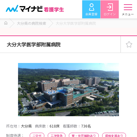
会員登録
ログイン
メニュー
大分県の病院検索
大分大学医学部附属病院
大分大学医学部附属病院
所在地：
大分県
病床数：
618床
看護師数：
736名
制度待遇：
二交代
三次救急
寮・住宅補助あり
資格支援あり