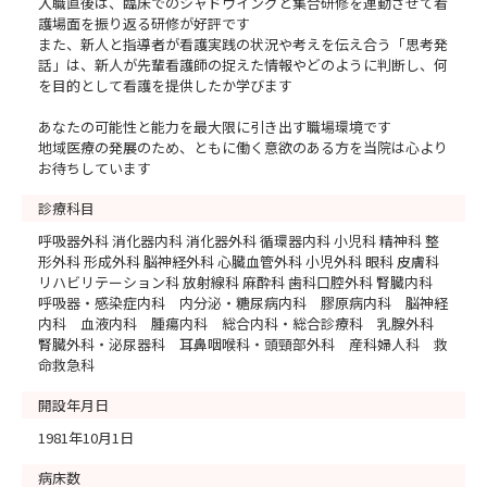
入職直後は、臨床でのシャドウイングと集合研修を連動させて看
護場面を振り返る研修が好評です
また、新人と指導者が看護実践の状況や考えを伝え合う「思考発
話」は、新人が先輩看護師の捉えた情報やどのように判断し、何
を目的として看護を提供したか学びます
あなたの可能性と能力を最大限に引き出す職場環境です
地域医療の発展のため、ともに働く意欲のある方を当院は心より
お待ちしています
診療科目
呼吸器外科 消化器内科 消化器外科 循環器内科 小児科 精神科 整
形外科 形成外科 脳神経外科 心臓血管外科 小児外科 眼科 皮膚科
リハビリテーション科 放射線科 麻酔科 歯科口腔外科 腎臓内科
呼吸器・感染症内科 内分泌・糖尿病内科 膠原病内科 脳神経
内科 血液内科 腫瘍内科 総合内科・総合診療科 乳腺外科
腎臓外科・泌尿器科 耳鼻咽喉科・頭頸部外科 産科婦人科 救
命救急科
開設年月日
1981年10月1日
病床数